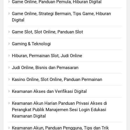
Game Online, Panduan Pemula, Hiburan Digital
Game Online, Strategi Bermain, Tips Game, Hiburan
Digital
Game Slot, Slot Online, Panduan Slot
Gaming & Teknologi
Hiburan, Permainan Slot, Judi Online
Judi Online, Bisnis dan Pemasaran
Kasino Online, Slot Online, Panduan Permainan
Keamanan Akses dan Verifikasi Digital
Keamanan Akun Harian Panduan Privasi Akses di
Perangkat Publik Manajemen Sesi Login Edukasi
Keamanan Digital
Keamanan Akun, Panduan Pengguna, Tips dan Trik