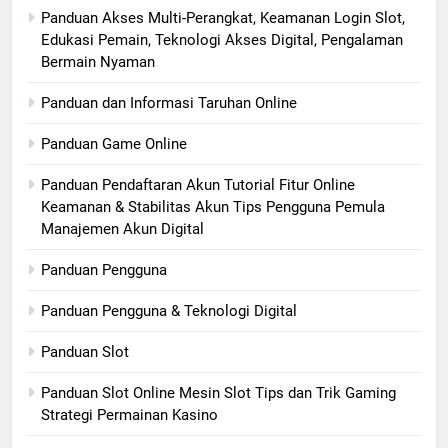
Panduan Akses Multi-Perangkat, Keamanan Login Slot,
Edukasi Pemain, Teknologi Akses Digital, Pengalaman
Bermain Nyaman
Panduan dan Informasi Taruhan Online
Panduan Game Online
Panduan Pendaftaran Akun Tutorial Fitur Online
Keamanan & Stabilitas Akun Tips Pengguna Pemula
Manajemen Akun Digital
Panduan Pengguna
Panduan Pengguna & Teknologi Digital
Panduan Slot
Panduan Slot Online Mesin Slot Tips dan Trik Gaming
Strategi Permainan Kasino