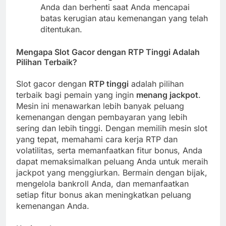
Anda dan berhenti saat Anda mencapai
batas kerugian atau kemenangan yang telah
ditentukan.
Mengapa Slot Gacor dengan RTP Tinggi Adalah
Pilihan Terbaik?
Slot gacor dengan
RTP tinggi
adalah pilihan
terbaik bagi pemain yang ingin
menang jackpot
.
Mesin ini menawarkan lebih banyak peluang
kemenangan dengan pembayaran yang lebih
sering dan lebih tinggi. Dengan memilih mesin slot
yang tepat, memahami cara kerja RTP dan
volatilitas, serta memanfaatkan fitur bonus, Anda
dapat memaksimalkan peluang Anda untuk meraih
jackpot yang menggiurkan. Bermain dengan bijak,
mengelola bankroll Anda, dan memanfaatkan
setiap fitur bonus akan meningkatkan peluang
kemenangan Anda.