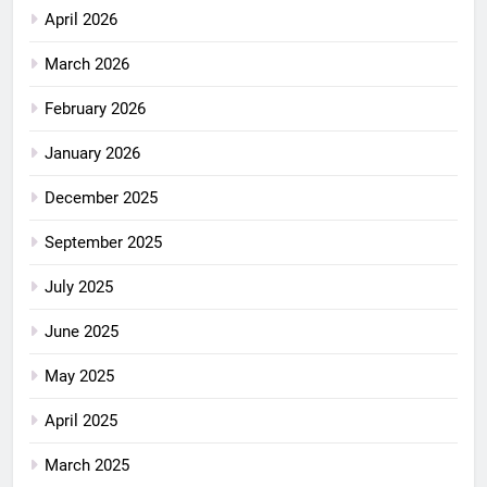
April 2026
March 2026
February 2026
January 2026
December 2025
September 2025
July 2025
June 2025
May 2025
April 2025
March 2025