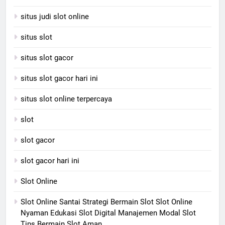
situs judi slot online
situs slot
situs slot gacor
situs slot gacor hari ini
situs slot online terpercaya
slot
slot gacor
slot gacor hari ini
Slot Online
Slot Online Santai Strategi Bermain Slot Slot Online
Nyaman Edukasi Slot Digital Manajemen Modal Slot
Tips Bermain Slot Aman