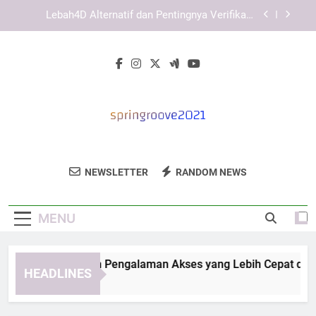
Skip
Panduan Akses Slot Lebah4D dengan Langkah
to
Sederhana untuk Pengalaman Lebih Nyaman
content
LAE138 Login Tidak Berfungsi? Ini Hal yang Perlu
Diperiksa
Slot Lebah4D dan Pengalaman Akses yang Lebih
Cepat di Perangkat Pribadi
Lebah4D Alternatif dan Pentingnya Verifikasi
Halaman
Panduan Akses Slot Lebah4D dengan Langkah
Sederhana untuk Pengalaman Lebih Nyaman
Spring Groove
Nikmati Festival Musik Terbaik Di Spring
LAE138 Login Tidak Berfungsi? Ini Hal yang Perlu
NEWSLETTER
RANDOM NEWS
2021
Diperiksa
Groove 2021. Acara Hiburan Untuk
Penggemar Musik Dari Berbagai Genre.
MENU
lot Lebah4D dan Pengalaman Akses yang Lebih Cepat di Peran
HEADLINES
 Months Ago