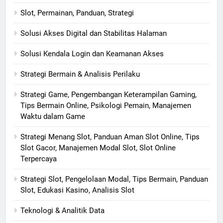
Slot, Permainan, Panduan, Strategi
Solusi Akses Digital dan Stabilitas Halaman
Solusi Kendala Login dan Keamanan Akses
Strategi Bermain & Analisis Perilaku
Strategi Game, Pengembangan Keterampilan Gaming,
Tips Bermain Online, Psikologi Pemain, Manajemen
Waktu dalam Game
Strategi Menang Slot, Panduan Aman Slot Online, Tips
Slot Gacor, Manajemen Modal Slot, Slot Online
Terpercaya
Strategi Slot, Pengelolaan Modal, Tips Bermain, Panduan
Slot, Edukasi Kasino, Analisis Slot
Teknologi & Analitik Data