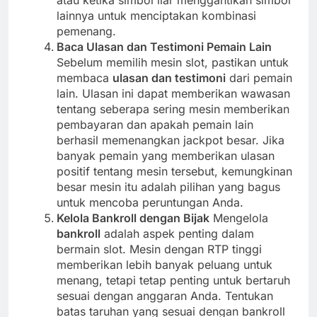
atau ketika simbol liar menggantikan simbol
lainnya untuk menciptakan kombinasi
pemenang.
Baca Ulasan dan Testimoni Pemain Lain
Sebelum memilih mesin slot, pastikan untuk
membaca
ulasan dan testimoni
dari pemain
lain. Ulasan ini dapat memberikan wawasan
tentang seberapa sering mesin memberikan
pembayaran dan apakah pemain lain
berhasil memenangkan jackpot besar. Jika
banyak pemain yang memberikan ulasan
positif tentang mesin tersebut, kemungkinan
besar mesin itu adalah pilihan yang bagus
untuk mencoba peruntungan Anda.
Kelola Bankroll dengan Bijak
Mengelola
bankroll
adalah aspek penting dalam
bermain slot. Mesin dengan RTP tinggi
memberikan lebih banyak peluang untuk
menang, tetapi tetap penting untuk bertaruh
sesuai dengan anggaran Anda. Tentukan
batas taruhan yang sesuai dengan bankroll