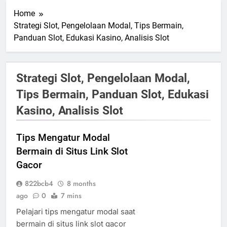
Home
Strategi Slot, Pengelolaan Modal, Tips Bermain,
Panduan Slot, Edukasi Kasino, Analisis Slot
Strategi Slot, Pengelolaan Modal,
Tips Bermain, Panduan Slot, Edukasi
Kasino, Analisis Slot
Tips Mengatur Modal
Bermain di Situs Link Slot
Gacor
822bcb4
8 months
ago
0
7 mins
Pelajari tips mengatur modal saat
bermain di situs link slot gacor