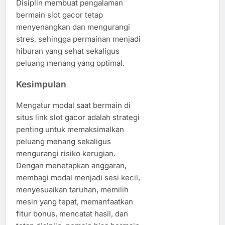
Disiplin membuat pengalaman
bermain slot gacor tetap
menyenangkan dan mengurangi
stres, sehingga permainan menjadi
hiburan yang sehat sekaligus
peluang menang yang optimal.
Kesimpulan
Mengatur modal saat bermain di
situs link slot gacor adalah strategi
penting untuk memaksimalkan
peluang menang sekaligus
mengurangi risiko kerugian.
Dengan menetapkan anggaran,
membagi modal menjadi sesi kecil,
menyesuaikan taruhan, memilih
mesin yang tepat, memanfaatkan
fitur bonus, mencatat hasil, dan