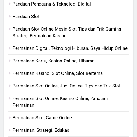
Panduan Pengguna & Teknologi Digital
Panduan Slot
Panduan Slot Online Mesin Slot Tips dan Trik Gaming
Strategi Permainan Kasino
Permainan Digital, Teknologi Hiburan, Gaya Hidup Online
Permainan Kartu, Kasino Online, Hiburan
Permainan Kasino, Slot Online, Slot Bertema
Permainan Slot Online, Judi Online, Tips dan Trik Slot
Permainan Slot Online, Kasino Online, Panduan
Permainan
Permainan Slot, Game Online
Permainan, Strategi, Edukasi