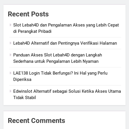
Recent Posts
Slot Lebah4D dan Pengalaman Akses yang Lebih Cepat
di Perangkat Pribadi
Lebah4D Alternatif dan Pentingnya Verifikasi Halaman
Panduan Akses Slot Lebah4D dengan Langkah
Sederhana untuk Pengalaman Lebih Nyaman
LAE138 Login Tidak Berfungsi? Ini Hal yang Perlu
Diperiksa
Edwinslot Alternatif sebagai Solusi Ketika Akses Utama
Tidak Stabil
Recent Comments