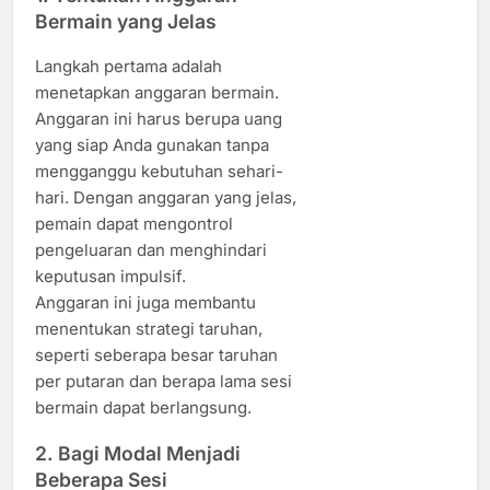
Bermain yang Jelas
Langkah pertama adalah
menetapkan anggaran bermain.
Anggaran ini harus berupa uang
yang siap Anda gunakan tanpa
mengganggu kebutuhan sehari-
hari. Dengan anggaran yang jelas,
pemain dapat mengontrol
pengeluaran dan menghindari
keputusan impulsif.
Anggaran ini juga membantu
menentukan strategi taruhan,
seperti seberapa besar taruhan
per putaran dan berapa lama sesi
bermain dapat berlangsung.
2. Bagi Modal Menjadi
Beberapa Sesi