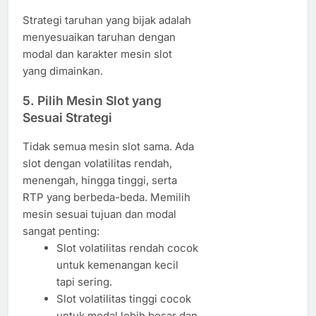
Strategi taruhan yang bijak adalah
menyesuaikan taruhan dengan
modal dan karakter mesin slot
yang dimainkan.
5. Pilih Mesin Slot yang
Sesuai Strategi
Tidak semua mesin slot sama. Ada
slot dengan volatilitas rendah,
menengah, hingga tinggi, serta
RTP yang berbeda-beda. Memilih
mesin sesuai tujuan dan modal
sangat penting:
Slot volatilitas rendah cocok
untuk kemenangan kecil
tapi sering.
Slot volatilitas tinggi cocok
untuk modal lebih besar dan