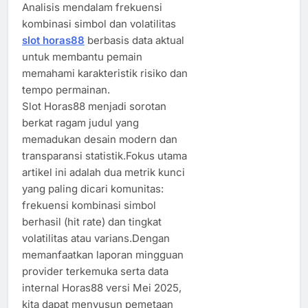
Analisis mendalam frekuensi
kombinasi simbol dan volatilitas
slot horas88
berbasis data aktual
untuk membantu pemain
memahami karakteristik risiko dan
tempo permainan.
Slot Horas88 menjadi sorotan
berkat ragam judul yang
memadukan desain modern dan
transparansi statistik.Fokus utama
artikel ini adalah dua metrik kunci
yang paling dicari komunitas:
frekuensi kombinasi simbol
berhasil (hit rate) dan tingkat
volatilitas atau varians.Dengan
memanfaatkan laporan mingguan
provider terkemuka serta data
internal Horas88 versi Mei 2025,
kita dapat menyusun pemetaan