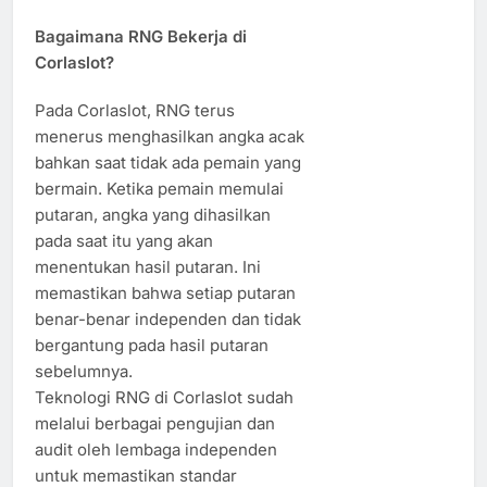
Bagaimana RNG Bekerja di
Corlaslot?
Pada Corlaslot, RNG terus
menerus menghasilkan angka acak
bahkan saat tidak ada pemain yang
bermain. Ketika pemain memulai
putaran, angka yang dihasilkan
pada saat itu yang akan
menentukan hasil putaran. Ini
memastikan bahwa setiap putaran
benar-benar independen dan tidak
bergantung pada hasil putaran
sebelumnya.
Teknologi RNG di Corlaslot sudah
melalui berbagai pengujian dan
audit oleh lembaga independen
untuk memastikan standar