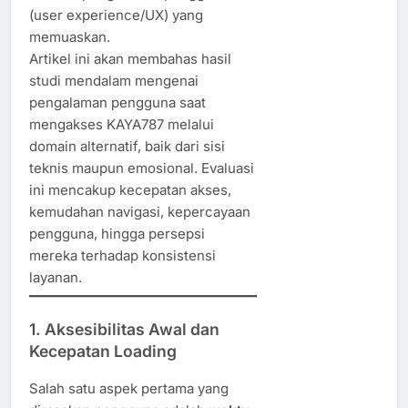
(user experience/UX) yang
memuaskan.
Artikel ini akan membahas hasil
studi mendalam mengenai
pengalaman pengguna saat
mengakses KAYA787 melalui
domain alternatif, baik dari sisi
teknis maupun emosional. Evaluasi
ini mencakup kecepatan akses,
kemudahan navigasi, kepercayaan
pengguna, hingga persepsi
mereka terhadap konsistensi
layanan.
1. Aksesibilitas Awal dan
Kecepatan Loading
Salah satu aspek pertama yang