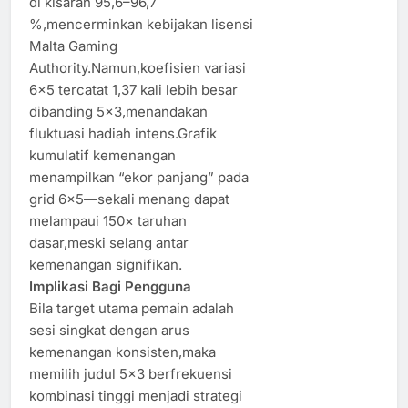
di kisaran 95,6–96,7
%,mencerminkan kebijakan lisensi
Malta Gaming
Authority.Namun,koefisien variasi
6×5 tercatat 1,37 kali lebih besar
dibanding 5×3,menandakan
fluktuasi hadiah intens.Grafik
kumulatif kemenangan
menampilkan “ekor panjang” pada
grid 6×5—sekali menang dapat
melampaui 150× taruhan
dasar,meski selang antar
kemenangan signifikan.
Implikasi Bagi Pengguna
Bila target utama pemain adalah
sesi singkat dengan arus
kemenangan konsisten,maka
memilih judul 5×3 berfrekuensi
kombinasi tinggi menjadi strategi