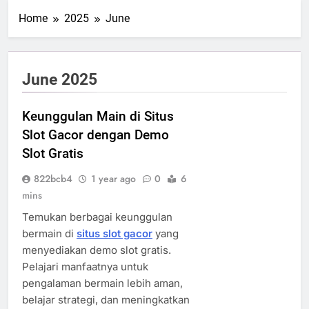
Home
2025
June
June 2025
Keunggulan Main di Situs
Slot Gacor dengan Demo
Slot Gratis
822bcb4
1 year ago
0
6
mins
Temukan berbagai keunggulan
bermain di
situs slot gacor
yang
menyediakan demo slot gratis.
Pelajari manfaatnya untuk
pengalaman bermain lebih aman,
belajar strategi, dan meningkatkan