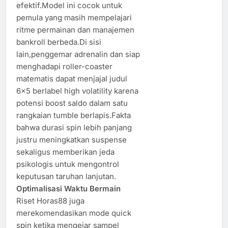
efektif.Model ini cocok untuk
pemula yang masih mempelajari
ritme permainan dan manajemen
bankroll berbeda.Di sisi
lain,penggemar adrenalin dan siap
menghadapi roller-coaster
matematis dapat menjajal judul
6×5 berlabel high volatility karena
potensi boost saldo dalam satu
rangkaian tumble berlapis.Fakta
bahwa durasi spin lebih panjang
justru meningkatkan suspense
sekaligus memberikan jeda
psikologis untuk mengontrol
keputusan taruhan lanjutan.
Optimalisasi Waktu Bermain
Riset Horas88 juga
merekomendasikan mode quick
spin ketika mengejar sampel