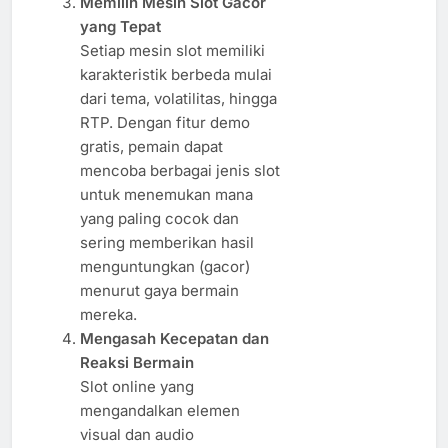
Memilih Mesin Slot Gacor
yang Tepat
Setiap mesin slot memiliki
karakteristik berbeda mulai
dari tema, volatilitas, hingga
RTP. Dengan fitur demo
gratis, pemain dapat
mencoba berbagai jenis slot
untuk menemukan mana
yang paling cocok dan
sering memberikan hasil
menguntungkan (gacor)
menurut gaya bermain
mereka.
Mengasah Kecepatan dan
Reaksi Bermain
Slot online yang
mengandalkan elemen
visual dan audio