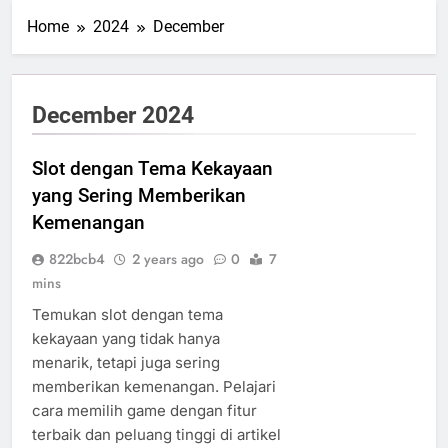
Home
2024
December
December 2024
Slot dengan Tema Kekayaan
yang Sering Memberikan
Kemenangan
822bcb4
2 years ago
0
7
mins
Temukan slot dengan tema
kekayaan yang tidak hanya
menarik, tetapi juga sering
memberikan kemenangan. Pelajari
cara memilih game dengan fitur
terbaik dan peluang tinggi di artikel