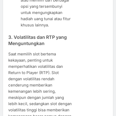
atau memilih dari berbagai
opsi yang tersembunyi
untuk mengungkapkan
hadiah uang tunai atau fitur
khusus lainnya.
3.
Volatilitas dan RTP yang
Menguntungkan
Saat memilih slot bertema
kekayaan, penting untuk
memperhatikan volatilitas dan
Return to Player (RTP). Slot
dengan volatilitas rendah
cenderung memberikan
kemenangan lebih sering,
meskipun dengan jumlah yang
lebih kecil, sedangkan slot dengan
volatilitas tinggi bisa memberikan