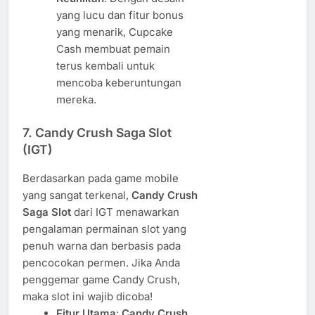
yang lucu dan fitur bonus
yang menarik, Cupcake
Cash membuat pemain
terus kembali untuk
mencoba keberuntungan
mereka.
7. Candy Crush Saga Slot
(IGT)
Berdasarkan pada game mobile
yang sangat terkenal,
Candy Crush
Saga Slot
dari IGT menawarkan
pengalaman permainan slot yang
penuh warna dan berbasis pada
pencocokan permen. Jika Anda
penggemar game Candy Crush,
maka slot ini wajib dicoba!
Fitur Utama
:
Candy Crush