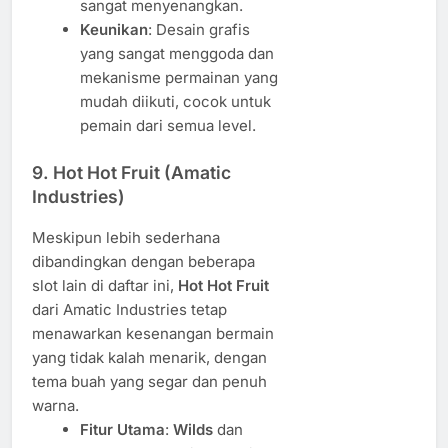
sangat menyenangkan.
Keunikan
: Desain grafis
yang sangat menggoda dan
mekanisme permainan yang
mudah diikuti, cocok untuk
pemain dari semua level.
9. Hot Hot Fruit (Amatic
Industries)
Meskipun lebih sederhana
dibandingkan dengan beberapa
slot lain di daftar ini,
Hot Hot Fruit
dari Amatic Industries tetap
menawarkan kesenangan bermain
yang tidak kalah menarik, dengan
tema buah yang segar dan penuh
warna.
Fitur Utama
:
Wilds
dan