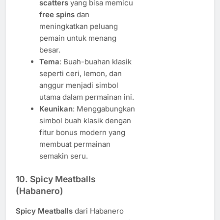
scatters
yang bisa memicu
free spins
dan
meningkatkan peluang
pemain untuk menang
besar.
Tema
: Buah-buahan klasik
seperti ceri, lemon, dan
anggur menjadi simbol
utama dalam permainan ini.
Keunikan
: Menggabungkan
simbol buah klasik dengan
fitur bonus modern yang
membuat permainan
semakin seru.
10. Spicy Meatballs
(Habanero)
Spicy Meatballs
dari Habanero