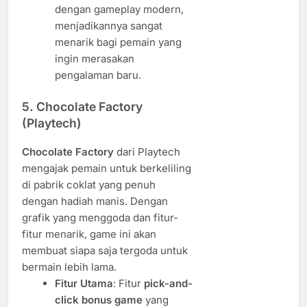
dengan gameplay modern,
menjadikannya sangat
menarik bagi pemain yang
ingin merasakan
pengalaman baru.
5. Chocolate Factory
(Playtech)
Chocolate Factory
dari Playtech
mengajak pemain untuk berkeliling
di pabrik coklat yang penuh
dengan hadiah manis. Dengan
grafik yang menggoda dan fitur-
fitur menarik, game ini akan
membuat siapa saja tergoda untuk
bermain lebih lama.
Fitur Utama
: Fitur
pick-and-
click bonus game
yang