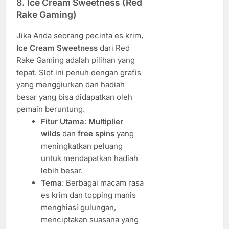
8. Ice Cream Sweetness (Red
Rake Gaming)
Jika Anda seorang pecinta es krim,
Ice Cream Sweetness
dari Red
Rake Gaming adalah pilihan yang
tepat. Slot ini penuh dengan grafis
yang menggiurkan dan hadiah
besar yang bisa didapatkan oleh
pemain beruntung.
Fitur Utama
:
Multiplier
wilds
dan
free spins
yang
meningkatkan peluang
untuk mendapatkan hadiah
lebih besar.
Tema
: Berbagai macam rasa
es krim dan topping manis
menghiasi gulungan,
menciptakan suasana yang