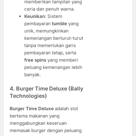
memberikan tampilan yang
ceria dan penuh warna.
Keunikan
: Sistem
pembayaran
tumble
yang
unik, memungkinkan
kemenangan berturut-turut
tanpa memerlukan garis
pembayaran tetap, serta
free spins
yang memberi
peluang kemenangan lebih
banyak.
4. Burger Time Deluxe (Bally
Technologies)
Burger Time Deluxe
adalah slot
bertema makanan yang
menggabungkan keseruan
memasak burger dengan peluang