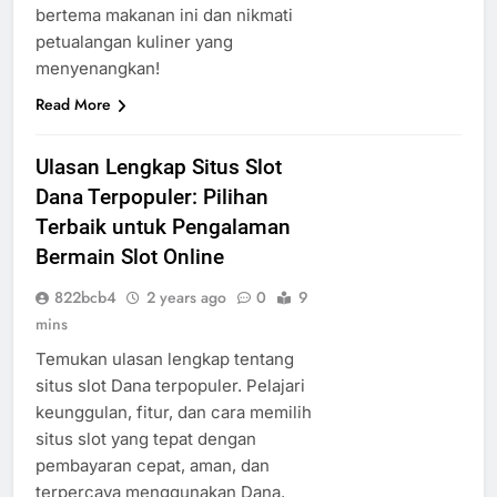
bertema makanan ini dan nikmati
petualangan kuliner yang
menyenangkan!
Read More
Ulasan Lengkap Situs Slot
Dana Terpopuler: Pilihan
Terbaik untuk Pengalaman
Bermain Slot Online
822bcb4
2 years ago
0
9
mins
Temukan ulasan lengkap tentang
situs slot Dana terpopuler. Pelajari
keunggulan, fitur, dan cara memilih
situs slot yang tepat dengan
pembayaran cepat, aman, dan
terpercaya menggunakan Dana.