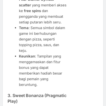
scatter
yang memberi akses
ke
free spins
dan
pengganda yang membuat
setiap putaran lebih seru.
Tema
: Semua simbol dalam
game ini berhubungan
dengan pizza, seperti
topping pizza, saus, dan
keju.
Keunikan
: Tampilan yang
menggemaskan dan fitur
bonus yang dapat
memberikan hadiah besar
bagi pemain yang
beruntung.
3. Sweet Bonanza (Pragmatic
Play)