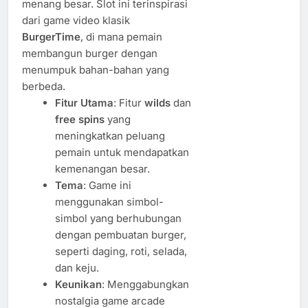
menang besar. Slot ini terinspirasi
dari game video klasik
BurgerTime
, di mana pemain
membangun burger dengan
menumpuk bahan-bahan yang
berbeda.
Fitur Utama
: Fitur
wilds
dan
free spins
yang
meningkatkan peluang
pemain untuk mendapatkan
kemenangan besar.
Tema
: Game ini
menggunakan simbol-
simbol yang berhubungan
dengan pembuatan burger,
seperti daging, roti, selada,
dan keju.
Keunikan
: Menggabungkan
nostalgia game arcade