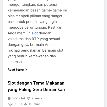
menguntungkan, dan potensi
kemenangan besar, game-game ini
bisa menjadi pilihan yang sangat
baik untuk pemain yang ingin
mencoba peruntungan. Pastikan
Anda memilih
slot
dengan
volatilitas dan RTP yang sesuai
dengan gaya bermain Anda, dan
nikmati pengalaman bermain slot
yang penuh kemewahan dan
keseruan!
Read More
Slot dengan Tema Makanan
yang Paling Seru Dimainkan
822bcb4
2 years
ago
0
10 mins