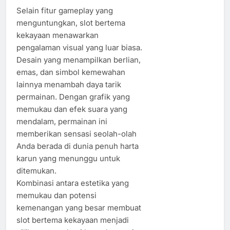
Selain fitur gameplay yang
menguntungkan, slot bertema
kekayaan menawarkan
pengalaman visual yang luar biasa.
Desain yang menampilkan berlian,
emas, dan simbol kemewahan
lainnya menambah daya tarik
permainan. Dengan grafik yang
memukau dan efek suara yang
mendalam, permainan ini
memberikan sensasi seolah-olah
Anda berada di dunia penuh harta
karun yang menunggu untuk
ditemukan.
Kombinasi antara estetika yang
memukau dan potensi
kemenangan yang besar membuat
slot bertema kekayaan menjadi