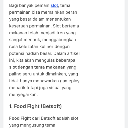
Bagi banyak pemain
slot
, tema
permainan bisa memainkan peran
yang besar dalam menentukan
keseruan permainan. Slot bertema
makanan telah menjadi tren yang
sangat menarik, menggabungkan
rasa kelezatan kuliner dengan
potensi hadiah besar. Dalam artikel
ini, kita akan mengulas beberapa
slot dengan tema makanan
yang
paling seru untuk dimainkan, yang
tidak hanya menawarkan gameplay
menarik tetapi juga visual yang
menyegarkan.
1. Food Fight (Betsoft)
Food Fight
dari Betsoft adalah slot
yang mengusung tema