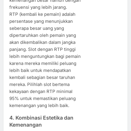
kemenangan besar namun dengan
frekuensi yang lebih jarang.
RTP (kembali ke pemain) adalah
persentase yang menunjukkan
seberapa besar uang yang
dipertaruhkan oleh pemain yang
akan dikembalikan dalam jangka
panjang. Slot dengan RTP tinggi
lebih menguntungkan bagi pemain
karena mereka memiliki peluang
lebih baik untuk mendapatkan
kembali sebagian besar taruhan
mereka. Pilihlah slot bertema
kekayaan dengan RTP minimal
95% untuk memastikan peluang
kemenangan yang lebih baik.
4.
Kombinasi Estetika dan
Kemenangan