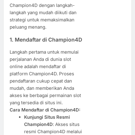
Champion4D dengan langkah-
langkah yang mudah diikuti dan
strategi untuk memaksimalkan
peluang menang.
1.
Mendaftar di Champion4D
Langkah pertama untuk memulai
perjalanan Anda di dunia slot
online adalah mendaftar di
platform Champion4D. Proses
pendaftaran cukup cepat dan
mudah, dan memberikan Anda
akses ke berbagai permainan slot
yang tersedia di situs ini.
Cara Mendaftar di Champion4D:
Kunjungi Situs Resmi
Champion4D
: Akses situs
resmi Champion4D melalui