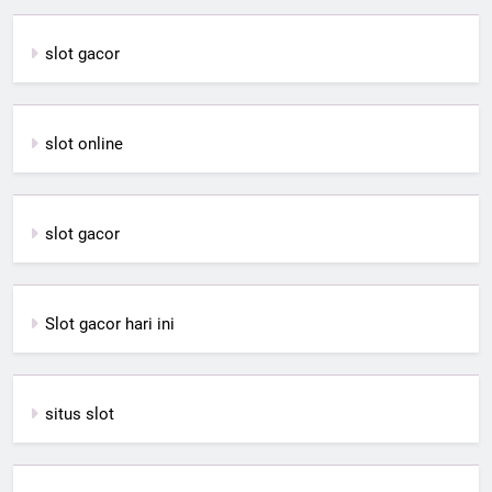
slot gacor
slot online
slot gacor
Slot gacor hari ini
situs slot