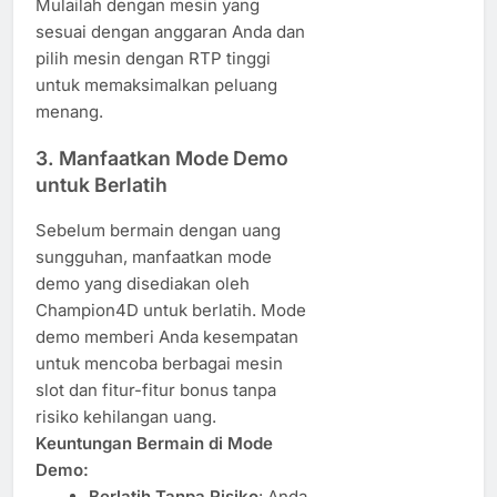
Mulailah dengan mesin yang
sesuai dengan anggaran Anda dan
pilih mesin dengan RTP tinggi
untuk memaksimalkan peluang
menang.
3.
Manfaatkan Mode Demo
untuk Berlatih
Sebelum bermain dengan uang
sungguhan, manfaatkan mode
demo yang disediakan oleh
Champion4D untuk berlatih. Mode
demo memberi Anda kesempatan
untuk mencoba berbagai mesin
slot dan fitur-fitur bonus tanpa
risiko kehilangan uang.
Keuntungan Bermain di Mode
Demo:
Berlatih Tanpa Risiko
: Anda