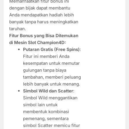
Memanfaatkan fitur bonus ini
dengan bijak dapat membantu
Anda mendapatkan hadiah lebih
banyak tanpa harus meningkatkan
taruhan.
Fitur Bonus yang Bisa Ditemukan
di Mesin Slot Champion4D:
Putaran Gratis (Free Spins)
:
Fitur ini memberi Anda
kesempatan untuk memutar
gulungan tanpa biaya
tambahan, memberi peluang
lebih banyak untuk menang.
Simbol Wild dan Scatter
:
Simbol Wild menggantikan
simbol lain untuk
membentuk kombinasi
pemenang, sementara
simbol Scatter memicu fitur