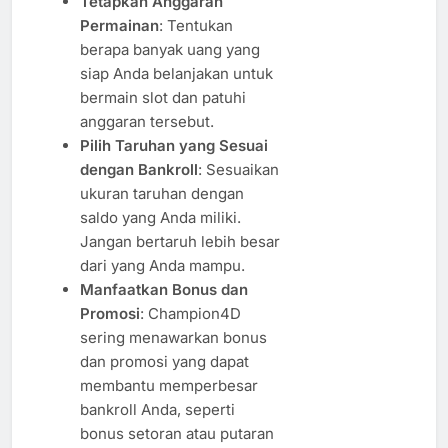
Tetapkan Anggaran
Permainan
: Tentukan
berapa banyak uang yang
siap Anda belanjakan untuk
bermain slot dan patuhi
anggaran tersebut.
Pilih Taruhan yang Sesuai
dengan Bankroll
: Sesuaikan
ukuran taruhan dengan
saldo yang Anda miliki.
Jangan bertaruh lebih besar
dari yang Anda mampu.
Manfaatkan Bonus dan
Promosi
: Champion4D
sering menawarkan bonus
dan promosi yang dapat
membantu memperbesar
bankroll Anda, seperti
bonus setoran atau putaran