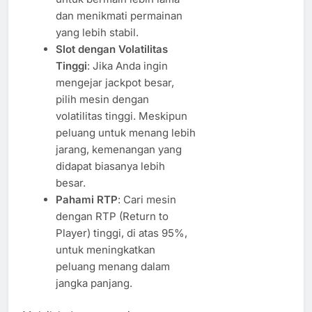
dan menikmati permainan
yang lebih stabil.
Slot dengan Volatilitas
Tinggi
: Jika Anda ingin
mengejar jackpot besar,
pilih mesin dengan
volatilitas tinggi. Meskipun
peluang untuk menang lebih
jarang, kemenangan yang
didapat biasanya lebih
besar.
Pahami RTP
: Cari mesin
dengan RTP (Return to
Player) tinggi, di atas 95%,
untuk meningkatkan
peluang menang dalam
jangka panjang.