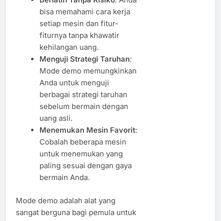
bisa memahami cara kerja
setiap mesin dan fitur-
fiturnya tanpa khawatir
kehilangan uang.
Menguji Strategi Taruhan
:
Mode demo memungkinkan
Anda untuk menguji
berbagai strategi taruhan
sebelum bermain dengan
uang asli.
Menemukan Mesin Favorit
:
Cobalah beberapa mesin
untuk menemukan yang
paling sesuai dengan gaya
bermain Anda.
Mode demo adalah alat yang
sangat berguna bagi pemula untuk