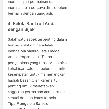
mempelajari permainan dan
merasa lebih percaya diri sebelum
bermain dengan uang asli.
4.
Kelola Bankroll Anda
dengan Bijak
Salah satu aspek terpenting dalam
bermain slot online adalah
mengelola bankroll atau modal
Anda dengan bijak. Tanpa
pengelolaan yang tepat, Anda bisa
kehabisan saldo sebelum memiliki
kesempatan untuk memenangkan
hadiah besar. Oleh karena itu,
penting untuk menetapkan
anggaran permainan dan bermain
sesuai dengan batas tersebut.
Tips Mengelola Bankroll: