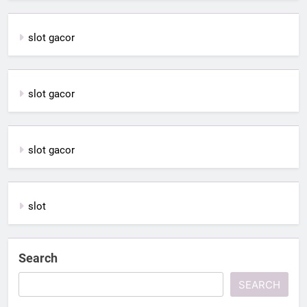
slot gacor
slot gacor
slot gacor
slot
Search
SEARCH