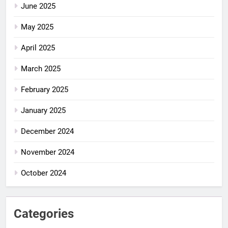
June 2025
May 2025
April 2025
March 2025
February 2025
January 2025
December 2024
November 2024
October 2024
Categories