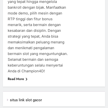
yang tepat hingga mengelola
bankroll dengan bijak. Manfaatkan
mode demo, pilih mesin dengan
RTP tinggi dan fitur bonus
menarik, serta bermain dengan
kesabaran dan disiplin. Dengan
strategi yang tepat, Anda bisa
memaksimalkan peluang menang
dan menikmati pengalaman
bermain slot yang menguntungkan.
Selamat bermain dan semoga
keberuntungan selalu menyertai
Anda di Champion4D!
Read More
situs link slot gacor