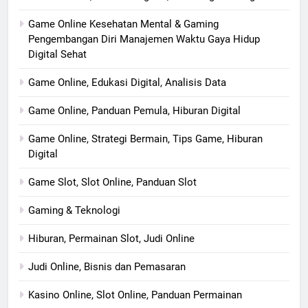
Game Online Kesehatan Mental & Gaming
Pengembangan Diri Manajemen Waktu Gaya Hidup
Digital Sehat
Game Online, Edukasi Digital, Analisis Data
Game Online, Panduan Pemula, Hiburan Digital
Game Online, Strategi Bermain, Tips Game, Hiburan
Digital
Game Slot, Slot Online, Panduan Slot
Gaming & Teknologi
Hiburan, Permainan Slot, Judi Online
Judi Online, Bisnis dan Pemasaran
Kasino Online, Slot Online, Panduan Permainan