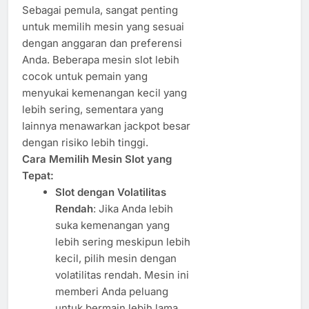
Sebagai pemula, sangat penting
untuk memilih mesin yang sesuai
dengan anggaran dan preferensi
Anda. Beberapa mesin slot lebih
cocok untuk pemain yang
menyukai kemenangan kecil yang
lebih sering, sementara yang
lainnya menawarkan jackpot besar
dengan risiko lebih tinggi.
Cara Memilih Mesin Slot yang
Tepat:
Slot dengan Volatilitas
Rendah
: Jika Anda lebih
suka kemenangan yang
lebih sering meskipun lebih
kecil, pilih mesin dengan
volatilitas rendah. Mesin ini
memberi Anda peluang
untuk bermain lebih lama