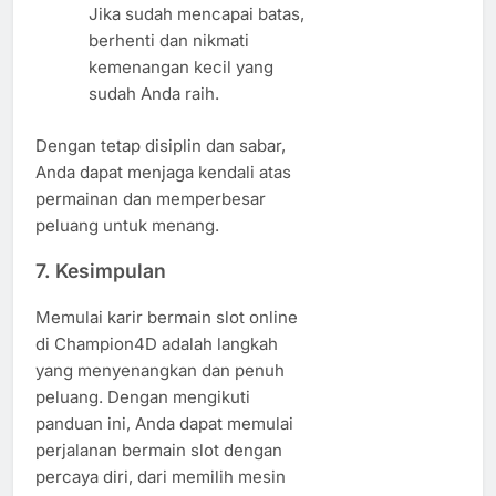
Jika sudah mencapai batas,
berhenti dan nikmati
kemenangan kecil yang
sudah Anda raih.
Dengan tetap disiplin dan sabar,
Anda dapat menjaga kendali atas
permainan dan memperbesar
peluang untuk menang.
7.
Kesimpulan
Memulai karir bermain slot online
di Champion4D adalah langkah
yang menyenangkan dan penuh
peluang. Dengan mengikuti
panduan ini, Anda dapat memulai
perjalanan bermain slot dengan
percaya diri, dari memilih mesin