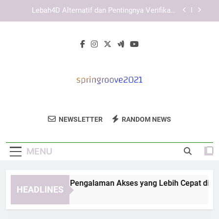
Skip
Panduan Akses Slot Lebah4D dengan Langkah
to
Sederhana untuk Pengalaman Lebih Nyaman
content
LAE138 Login Tidak Berfungsi? Ini Hal yang Perlu
Diperiksa
Slot Lebah4D dan Pengalaman Akses yang Lebih
Cepat di Perangkat Pribadi
Lebah4D Alternatif dan Pentingnya Verifikasi
Halaman
Panduan Akses Slot Lebah4D dengan Langkah
Sederhana untuk Pengalaman Lebih Nyaman
Spring Groove
Nikmati Festival Musik Terbaik Di Spring
LAE138 Login Tidak Berfungsi? Ini Hal yang Perlu
NEWSLETTER
RANDOM NEWS
2021
Diperiksa
Groove 2021. Acara Hiburan Untuk
Penggemar Musik Dari Berbagai Genre.
MENU
ot Lebah4D dan Pengalaman Akses yang Lebih Cepat di Perang
HEADLINES
Months Ago