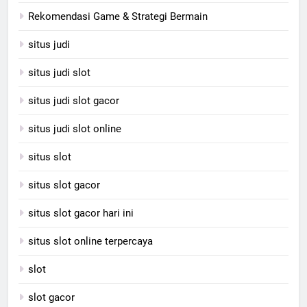
Rekomendasi Game & Strategi Bermain
situs judi
situs judi slot
situs judi slot gacor
situs judi slot online
situs slot
situs slot gacor
situs slot gacor hari ini
situs slot online terpercaya
slot
slot gacor