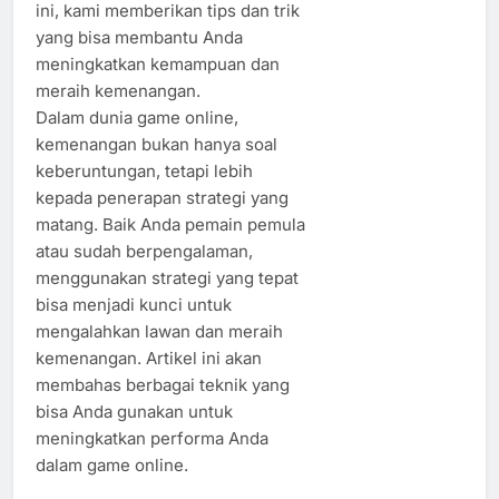
ini, kami memberikan tips dan trik
yang bisa membantu Anda
meningkatkan kemampuan dan
meraih kemenangan.
Dalam dunia game online,
kemenangan bukan hanya soal
keberuntungan, tetapi lebih
kepada penerapan strategi yang
matang. Baik Anda pemain pemula
atau sudah berpengalaman,
menggunakan strategi yang tepat
bisa menjadi kunci untuk
mengalahkan lawan dan meraih
kemenangan. Artikel ini akan
membahas berbagai teknik yang
bisa Anda gunakan untuk
meningkatkan performa Anda
dalam game online.