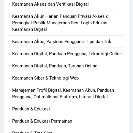
Keamanan Akses dan Verifikasi Digital
Keamanan Akun Harian Panduan Privasi Akses di
Perangkat Publik Manajemen Sesi Login Edukasi
Keamanan Digital
Keamanan Akun, Panduan Pengguna, Tips dan Trik
Keamanan Digital, Panduan Pengguna, Teknologi Online
Keamanan Digital, Panduan, Taruhan Online
Keamanan Siber & Teknologi Web
Manajemen Profil Digital, Keamanan Akun, Panduan
Pengguna, Optimalisasi Platform, Literasi Digital
Panduan & Edukasi
Panduan & Edukasi Permainan