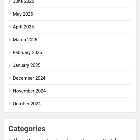
June 2025
May 2025
April 2025
March 2025
February 2025
January 2025
December 2024
November 2024
October 2024
Categories