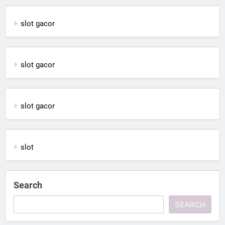
slot gacor
slot gacor
slot gacor
slot
Search
SEARCH