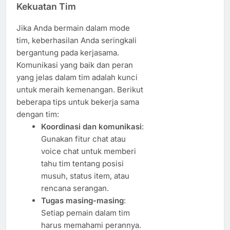
Kekuatan Tim
Jika Anda bermain dalam mode
tim, keberhasilan Anda seringkali
bergantung pada kerjasama.
Komunikasi yang baik dan peran
yang jelas dalam tim adalah kunci
untuk meraih kemenangan. Berikut
beberapa tips untuk bekerja sama
dengan tim:
Koordinasi dan komunikasi
:
Gunakan fitur chat atau
voice chat untuk memberi
tahu tim tentang posisi
musuh, status item, atau
rencana serangan.
Tugas masing-masing
:
Setiap pemain dalam tim
harus memahami perannya.