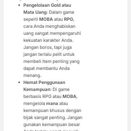
Pengelolaan Gold atau
Mata Uang
: Dalam game
seperti
MOBA
atau
RPG
,
cara Anda menghabiskan
uang sangat mempengaruhi
kekuatan karakter Anda.
Jangan boros, tapi juga
jangan terlalu pelit untuk
membeli item penting yang
dapat membantu Anda
menang.
Hemat Penggunaan
Kemampuan
: Di game
berbasis RPG atau
MOBA
,
mengelola
mana
atau
kemampuan khusus dengan
bijak sangat penting. Jangan
gunakan kemampuan besar