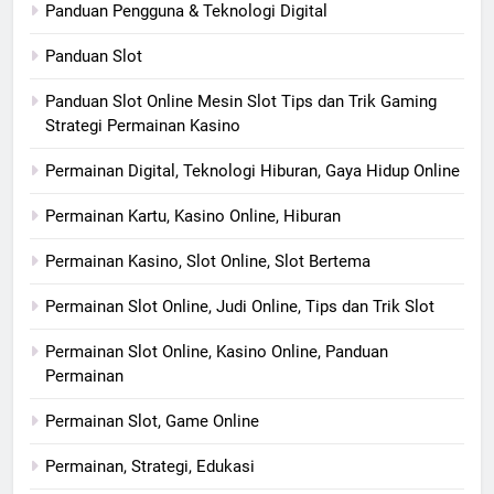
Panduan Pengguna & Teknologi Digital
Panduan Slot
Panduan Slot Online Mesin Slot Tips dan Trik Gaming
Strategi Permainan Kasino
Permainan Digital, Teknologi Hiburan, Gaya Hidup Online
Permainan Kartu, Kasino Online, Hiburan
Permainan Kasino, Slot Online, Slot Bertema
Permainan Slot Online, Judi Online, Tips dan Trik Slot
Permainan Slot Online, Kasino Online, Panduan
Permainan
Permainan Slot, Game Online
Permainan, Strategi, Edukasi