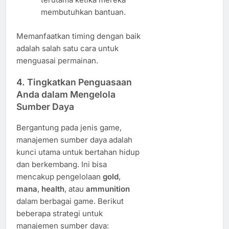
membutuhkan bantuan.
Memanfaatkan timing dengan baik
adalah salah satu cara untuk
menguasai permainan.
4.
Tingkatkan Penguasaan
Anda dalam Mengelola
Sumber Daya
Bergantung pada jenis game,
manajemen sumber daya adalah
kunci utama untuk bertahan hidup
dan berkembang. Ini bisa
mencakup pengelolaan
gold
,
mana
,
health
, atau
ammunition
dalam berbagai game. Berikut
beberapa strategi untuk
manajemen sumber daya: