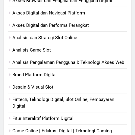
Akses Browser dan Pengalaman Pengguna Digital
Akses Digital dan Navigasi Platform
Akses Digital dan Performa Perangkat
Analisis dan Strategi Slot Online
Analisis Game Slot
Analisis Pengalaman Pengguna & Teknologi Akses Web
Brand Platform Digital
Desain & Visual Slot
Fintech, Teknologi Digital, Slot Online, Pembayaran
Digital
Fitur Interaktif Platform Digital
Game Online | Edukasi Digital | Teknologi Gaming