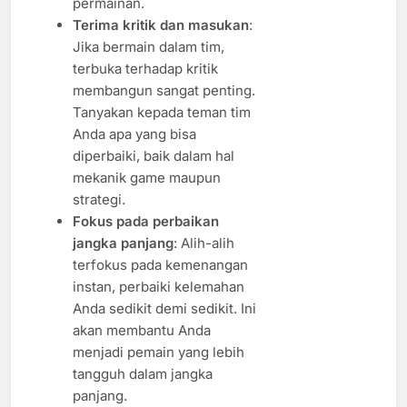
permainan.
Terima kritik dan masukan
:
Jika bermain dalam tim,
terbuka terhadap kritik
membangun sangat penting.
Tanyakan kepada teman tim
Anda apa yang bisa
diperbaiki, baik dalam hal
mekanik game maupun
strategi.
Fokus pada perbaikan
jangka panjang
: Alih-alih
terfokus pada kemenangan
instan, perbaiki kelemahan
Anda sedikit demi sedikit. Ini
akan membantu Anda
menjadi pemain yang lebih
tangguh dalam jangka
panjang.