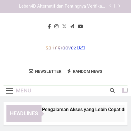
Skip
Panduan Akses Slot Lebah4D dengan Langkah
to
Sederhana untuk Pengalaman Lebih Nyaman
content
LAE138 Login Tidak Berfungsi? Ini Hal yang Perlu
Diperiksa
Slot Lebah4D dan Pengalaman Akses yang Lebih
Cepat di Perangkat Pribadi
Lebah4D Alternatif dan Pentingnya Verifikasi
Halaman
Panduan Akses Slot Lebah4D dengan Langkah
Sederhana untuk Pengalaman Lebih Nyaman
Spring Groove
Nikmati Festival Musik Terbaik Di Spring
LAE138 Login Tidak Berfungsi? Ini Hal yang Perlu
NEWSLETTER
RANDOM NEWS
2021
Diperiksa
Groove 2021. Acara Hiburan Untuk
Penggemar Musik Dari Berbagai Genre.
MENU
ot Lebah4D dan Pengalaman Akses yang Lebih Cepat di Perang
HEADLINES
Months Ago