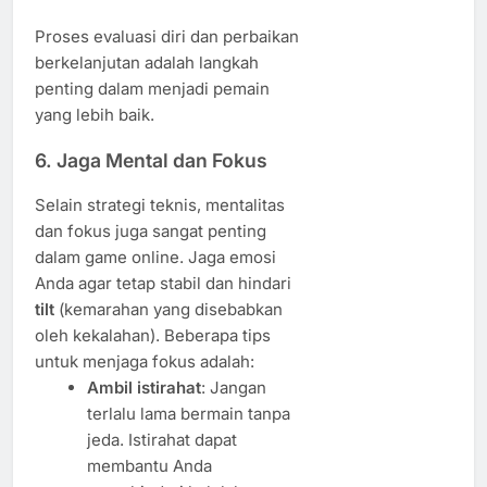
Proses evaluasi diri dan perbaikan
berkelanjutan adalah langkah
penting dalam menjadi pemain
yang lebih baik.
6.
Jaga Mental dan Fokus
Selain strategi teknis, mentalitas
dan fokus juga sangat penting
dalam game online. Jaga emosi
Anda agar tetap stabil dan hindari
tilt
(kemarahan yang disebabkan
oleh kekalahan). Beberapa tips
untuk menjaga fokus adalah:
Ambil istirahat
: Jangan
terlalu lama bermain tanpa
jeda. Istirahat dapat
membantu Anda