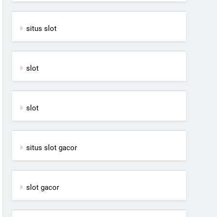
situs slot
slot
slot
situs slot gacor
slot gacor