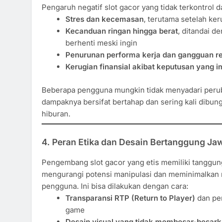
Pengaruh negatif slot gacor yang tidak terkontrol 
Stres dan kecemasan
, terutama setelah ker
Kecanduan ringan hingga berat
, ditandai d
berhenti meski ingin
Penurunan performa kerja dan gangguan rel
Kerugian finansial akibat keputusan yang i
Beberapa pengguna mungkin tidak menyadari perub
dampaknya bersifat bertahap dan sering kali dibung
hiburan.
4. Peran Etika dan Desain Bertanggung Ja
Pengembang slot gacor yang etis memiliki tanggun
mengurangi potensi manipulasi dan meminimalkan r
pengguna. Ini bisa dilakukan dengan cara:
Transparansi RTP (Return to Player)
dan pen
game
Desain visual yang tidak membesar-besa