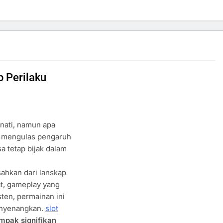
 Perilaku
inati, namun apa
i mengulas pengaruh
a tetap bijak dalam
sahkan dari lanskap
at, gameplay yang
ten, permainan ini
enyenangkan.
slot
ampak signifikan