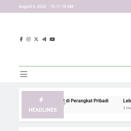
Skip
August 6, 2026
10:11:19 AM
to
content
Spr
Nikmati Fe
yang Lebih Cepat di Perangkat Pribadi
Lebah4D Alterna
3 Months Ago
HEADLINES