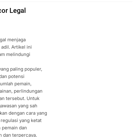
or Legal
egal menjaga
l. Artikel ini
am melindungi
yang paling populer,
dan potensi
jumlah pemain,
ainan, perlindungan
an tersebut. Untuk
ngawasan yang sah
ukan dengan cara yang
 regulasi yang ketat
 pemain dan
 dan terpercaya.