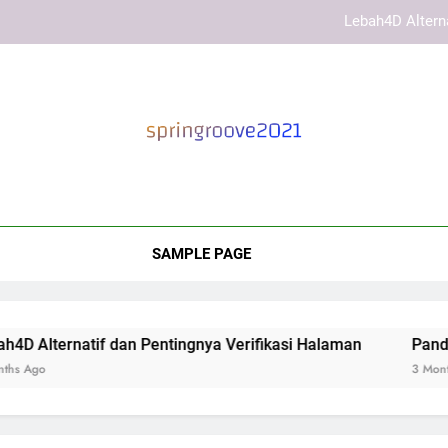
Lebah4D Alterna
Panduan Akses Slot Lebah4D dengan Langkah Sede
LAE138 Login Tidak B
Slot Lebah4D dan Pengalaman Akses 
ing Groove 2021
Lebah4D Alterna
stival Musik Terbaik Di Spring Groove 2021. Acara Hiburan Un
Panduan Akses Slot Lebah4D dengan Langkah Sede
SAMPLE PAGE
LAE138 Login Tidak B
if dan Pentingnya Verifikasi Halaman
Panduan Akses S
3 Months Ago