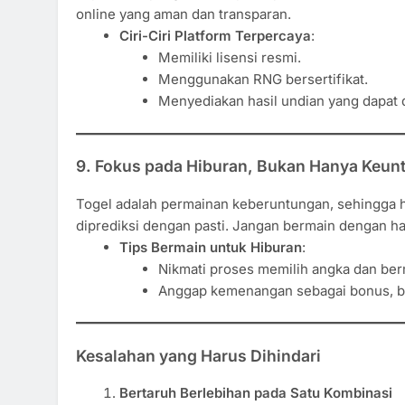
online yang aman dan transparan.
Ciri-Ciri Platform Terpercaya
:
Memiliki lisensi resmi.
Menggunakan RNG bersertifikat.
Menyediakan hasil undian yang dapat di
9. Fokus pada Hiburan, Bukan Hanya Keun
Togel adalah permainan keberuntungan, sehingga ha
diprediksi dengan pasti. Jangan bermain dengan h
Tips Bermain untuk Hiburan
:
Nikmati proses memilih angka dan ber
Anggap kemenangan sebagai bonus, bu
Kesalahan yang Harus Dihindari
Bertaruh Berlebihan pada Satu Kombinasi