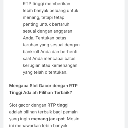
RTP tinggi memberikan
lebih banyak peluang untuk
menang, tetapi tetap
penting untuk bertaruh
sesuai dengan anggaran
Anda. Tentukan batas
taruhan yang sesuai dengan
bankroll Anda dan berhenti
saat Anda mencapai batas
kerugian atau kemenangan
yang telah ditentukan.
Mengapa Slot Gacor dengan RTP
Tinggi Adalah Pilihan Terbaik?
Slot gacor dengan
RTP tinggi
adalah pilihan terbaik bagi pemain
yang ingin
menang jackpot
. Mesin
ini menawarkan lebih banyak