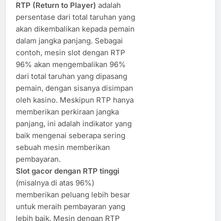
RTP (Return to Player)
adalah
persentase dari total taruhan yang
akan dikembalikan kepada pemain
dalam jangka panjang. Sebagai
contoh, mesin slot dengan RTP
96% akan mengembalikan 96%
dari total taruhan yang dipasang
pemain, dengan sisanya disimpan
oleh kasino. Meskipun RTP hanya
memberikan perkiraan jangka
panjang, ini adalah indikator yang
baik mengenai seberapa sering
sebuah mesin memberikan
pembayaran.
Slot gacor dengan RTP tinggi
(misalnya di atas 96%)
memberikan peluang lebih besar
untuk meraih pembayaran yang
lebih baik. Mesin dengan RTP