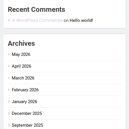
Recent Comments
A WordPress Commenter
on
Hello world!
Archives
May 2026
April 2026
March 2026
February 2026
January 2026
December 2025
September 2025