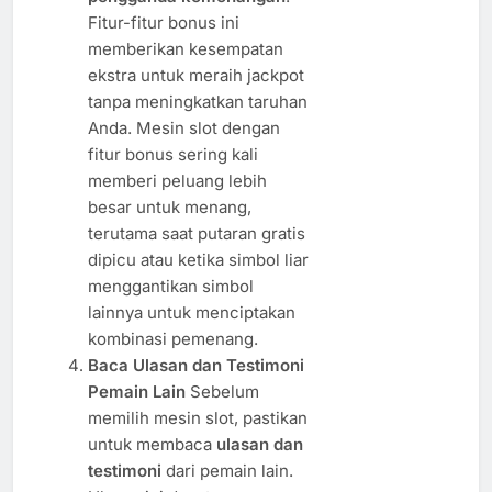
Fitur-fitur bonus ini
memberikan kesempatan
ekstra untuk meraih jackpot
tanpa meningkatkan taruhan
Anda. Mesin slot dengan
fitur bonus sering kali
memberi peluang lebih
besar untuk menang,
terutama saat putaran gratis
dipicu atau ketika simbol liar
menggantikan simbol
lainnya untuk menciptakan
kombinasi pemenang.
Baca Ulasan dan Testimoni
Pemain Lain
Sebelum
memilih mesin slot, pastikan
untuk membaca
ulasan dan
testimoni
dari pemain lain.