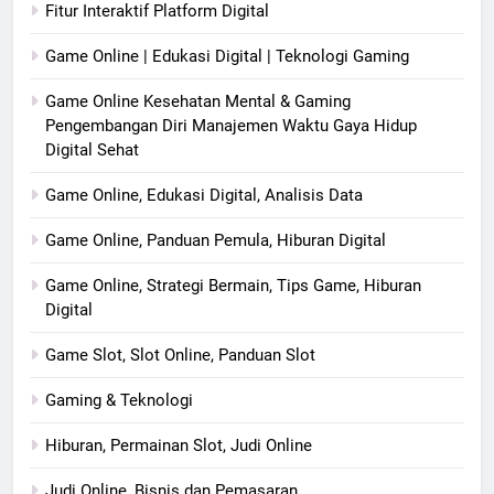
Fitur Interaktif Platform Digital
Game Online | Edukasi Digital | Teknologi Gaming
Game Online Kesehatan Mental & Gaming
Pengembangan Diri Manajemen Waktu Gaya Hidup
Digital Sehat
Game Online, Edukasi Digital, Analisis Data
Game Online, Panduan Pemula, Hiburan Digital
Game Online, Strategi Bermain, Tips Game, Hiburan
Digital
Game Slot, Slot Online, Panduan Slot
Gaming & Teknologi
Hiburan, Permainan Slot, Judi Online
Judi Online, Bisnis dan Pemasaran