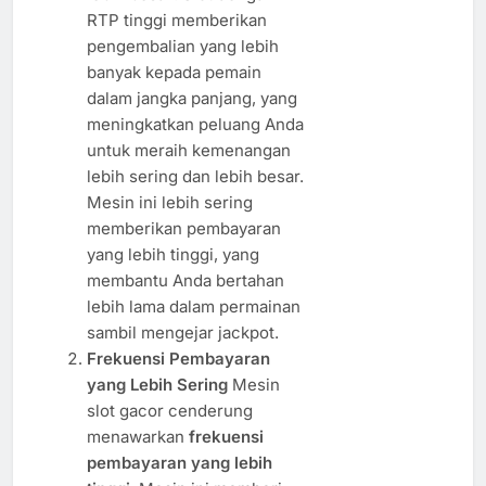
RTP tinggi memberikan
pengembalian yang lebih
banyak kepada pemain
dalam jangka panjang, yang
meningkatkan peluang Anda
untuk meraih kemenangan
lebih sering dan lebih besar.
Mesin ini lebih sering
memberikan pembayaran
yang lebih tinggi, yang
membantu Anda bertahan
lebih lama dalam permainan
sambil mengejar jackpot.
Frekuensi Pembayaran
yang Lebih Sering
Mesin
slot gacor cenderung
menawarkan
frekuensi
pembayaran yang lebih