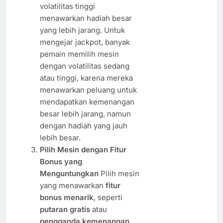
volatilitas tinggi
menawarkan hadiah besar
yang lebih jarang. Untuk
mengejar jackpot, banyak
pemain memilih mesin
dengan volatilitas sedang
atau tinggi, karena mereka
menawarkan peluang untuk
mendapatkan kemenangan
besar lebih jarang, namun
dengan hadiah yang jauh
lebih besar.
Pilih Mesin dengan Fitur
Bonus yang
Menguntungkan
Pilih mesin
yang menawarkan
fitur
bonus menarik
, seperti
putaran gratis
atau
pengganda kemenangan
.