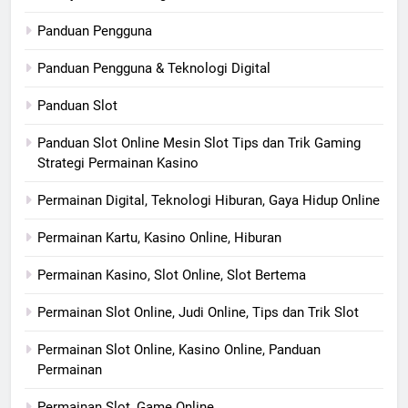
Panduan Pengguna
Panduan Pengguna & Teknologi Digital
Panduan Slot
Panduan Slot Online Mesin Slot Tips dan Trik Gaming
Strategi Permainan Kasino
Permainan Digital, Teknologi Hiburan, Gaya Hidup Online
Permainan Kartu, Kasino Online, Hiburan
Permainan Kasino, Slot Online, Slot Bertema
Permainan Slot Online, Judi Online, Tips dan Trik Slot
Permainan Slot Online, Kasino Online, Panduan
Permainan
Permainan Slot, Game Online