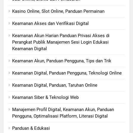
Kasino Online, Slot Online, Panduan Permainan
Keamanan Akses dan Verifikasi Digital
Keamanan Akun Harian Panduan Privasi Akses di
Perangkat Publik Manajemen Sesi Login Edukasi
Keamanan Digital
Keamanan Akun, Panduan Pengguna, Tips dan Trik
Keamanan Digital, Panduan Pengguna, Teknologi Online
Keamanan Digital, Panduan, Taruhan Online
Keamanan Siber & Teknologi Web
Manajemen Profil Digital, Keamanan Akun, Panduan
Pengguna, Optimalisasi Platform, Literasi Digital
Panduan & Edukasi