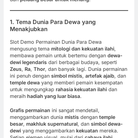
1. Tema Dunia Para Dewa yang
Menakjubkan
Slot Demo Permainan Dunia Para Dewa
mengusung tema
mitologi dan kekuatan ilahi
,
membawa pemain untuk bertemu dengan
dewa-
dewi legendaris
dari berbagai budaya, seperti
Zeus
,
Ra
,
Thor
, dan banyak lagi. Dunia permainan
ini penuh dengan
simbol mistis
,
artefak ajaib
, dan
temple dewa
yang memberi pemain kesempatan
untuk mengungkap
rahasia kekuatan ilahi
dan
meraih
hadiah yang luar biasa
.
Grafis permainan
ini sangat mendetail,
menggambarkan dunia
mistis
dengan
temple
besar
,
makhluk supernatural
, dan
simbol dewa-
dewi
yang menggambarkan
kekuatan
mereka.
Setiap elemen visual, mulai dari
cahaya ilahi