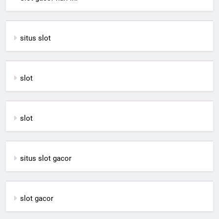
situs slot
slot
slot
situs slot gacor
slot gacor