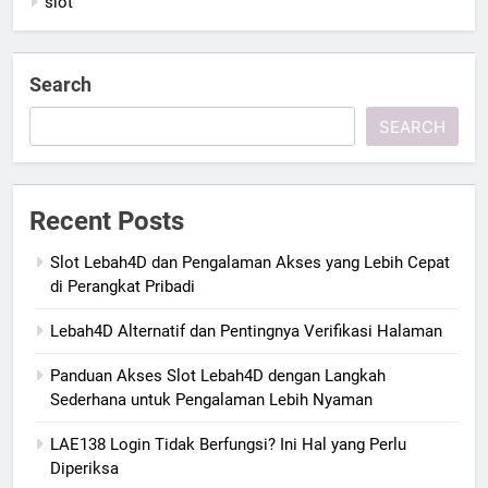
slot
Search
SEARCH
Recent Posts
Slot Lebah4D dan Pengalaman Akses yang Lebih Cepat
di Perangkat Pribadi
Lebah4D Alternatif dan Pentingnya Verifikasi Halaman
Panduan Akses Slot Lebah4D dengan Langkah
Sederhana untuk Pengalaman Lebih Nyaman
LAE138 Login Tidak Berfungsi? Ini Hal yang Perlu
Diperiksa