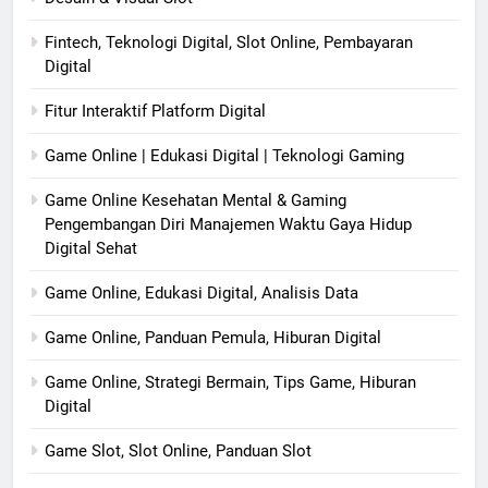
Fintech, Teknologi Digital, Slot Online, Pembayaran
Digital
Fitur Interaktif Platform Digital
Game Online | Edukasi Digital | Teknologi Gaming
Game Online Kesehatan Mental & Gaming
Pengembangan Diri Manajemen Waktu Gaya Hidup
Digital Sehat
Game Online, Edukasi Digital, Analisis Data
Game Online, Panduan Pemula, Hiburan Digital
Game Online, Strategi Bermain, Tips Game, Hiburan
Digital
Game Slot, Slot Online, Panduan Slot