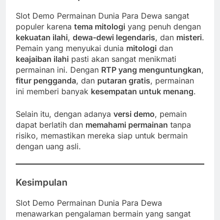
Slot Demo Permainan Dunia Para Dewa sangat
populer karena
tema mitologi
yang penuh dengan
kekuatan ilahi
,
dewa-dewi legendaris
, dan
misteri
.
Pemain yang menyukai dunia
mitologi
dan
keajaiban ilahi
pasti akan sangat menikmati
permainan ini. Dengan
RTP yang menguntungkan
,
fitur pengganda
, dan
putaran gratis
, permainan
ini memberi banyak
kesempatan untuk menang
.
Selain itu, dengan adanya
versi demo
, pemain
dapat berlatih dan
memahami permainan
tanpa
risiko, memastikan mereka siap untuk bermain
dengan uang asli.
Kesimpulan
Slot Demo Permainan Dunia Para Dewa
menawarkan pengalaman bermain yang sangat