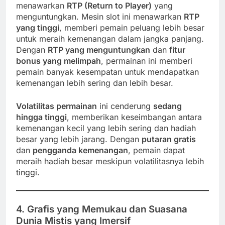
menawarkan
RTP (Return to Player)
yang
menguntungkan. Mesin slot ini menawarkan
RTP
yang tinggi
, memberi pemain peluang lebih besar
untuk meraih kemenangan dalam jangka panjang.
Dengan
RTP yang menguntungkan
dan
fitur
bonus yang melimpah
, permainan ini memberi
pemain banyak kesempatan untuk mendapatkan
kemenangan lebih sering dan lebih besar.
Volatilitas permainan
ini cenderung
sedang
hingga tinggi
, memberikan keseimbangan antara
kemenangan kecil yang lebih sering dan hadiah
besar yang lebih jarang. Dengan
putaran gratis
dan
pengganda kemenangan
, pemain dapat
meraih hadiah besar meskipun volatilitasnya lebih
tinggi.
4. Grafis yang Memukau dan Suasana
Dunia Mistis yang Imersif