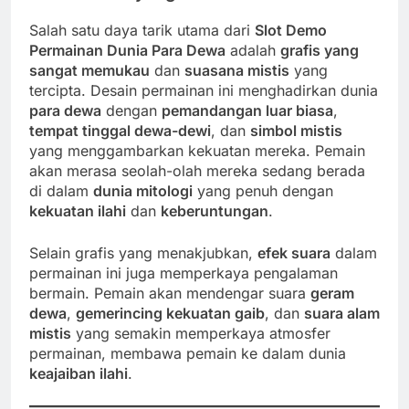
Salah satu daya tarik utama dari
Slot Demo
Permainan Dunia Para Dewa
adalah
grafis yang
sangat memukau
dan
suasana mistis
yang
tercipta. Desain permainan ini menghadirkan dunia
para dewa
dengan
pemandangan luar biasa
,
tempat tinggal dewa-dewi
, dan
simbol mistis
yang menggambarkan kekuatan mereka. Pemain
akan merasa seolah-olah mereka sedang berada
di dalam
dunia mitologi
yang penuh dengan
kekuatan ilahi
dan
keberuntungan
.
Selain grafis yang menakjubkan,
efek suara
dalam
permainan ini juga memperkaya pengalaman
bermain. Pemain akan mendengar suara
geram
dewa
,
gemerincing kekuatan gaib
, dan
suara alam
mistis
yang semakin memperkaya atmosfer
permainan, membawa pemain ke dalam dunia
keajaiban ilahi
.