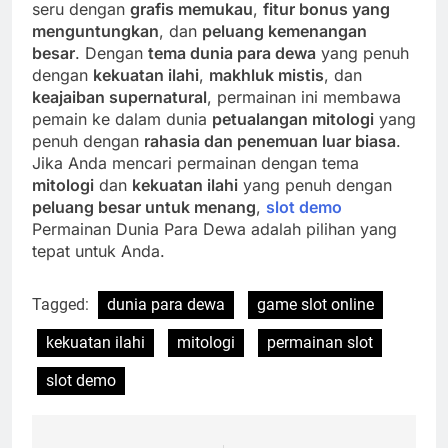
seru dengan
grafis memukau
,
fitur bonus yang
menguntungkan
, dan
peluang kemenangan
besar
. Dengan
tema dunia para dewa
yang penuh
dengan
kekuatan ilahi
,
makhluk mistis
, dan
keajaiban supernatural
, permainan ini membawa
pemain ke dalam dunia
petualangan mitologi
yang
penuh dengan
rahasia dan penemuan luar biasa
.
Jika Anda mencari permainan dengan tema
mitologi
dan
kekuatan ilahi
yang penuh dengan
peluang besar untuk menang
,
slot demo
Permainan Dunia Para Dewa adalah pilihan yang
tepat untuk Anda.
Tagged:
dunia para dewa
game slot online
kekuatan ilahi
mitologi
permainan slot
slot demo