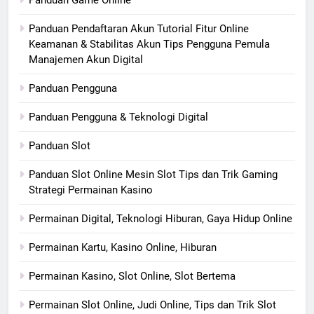
Panduan Game Online
Panduan Pendaftaran Akun Tutorial Fitur Online
Keamanan & Stabilitas Akun Tips Pengguna Pemula
Manajemen Akun Digital
Panduan Pengguna
Panduan Pengguna & Teknologi Digital
Panduan Slot
Panduan Slot Online Mesin Slot Tips dan Trik Gaming
Strategi Permainan Kasino
Permainan Digital, Teknologi Hiburan, Gaya Hidup Online
Permainan Kartu, Kasino Online, Hiburan
Permainan Kasino, Slot Online, Slot Bertema
Permainan Slot Online, Judi Online, Tips dan Trik Slot