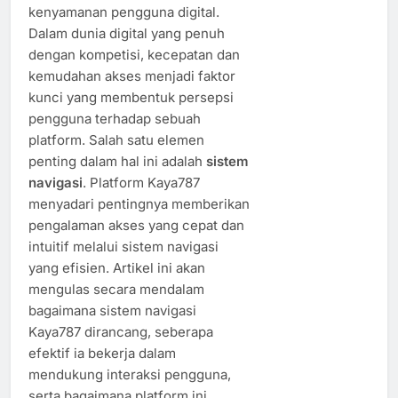
kenyamanan pengguna digital.
Dalam dunia digital yang penuh
dengan kompetisi, kecepatan dan
kemudahan akses menjadi faktor
kunci yang membentuk persepsi
pengguna terhadap sebuah
platform. Salah satu elemen
penting dalam hal ini adalah
sistem
navigasi
. Platform Kaya787
menyadari pentingnya memberikan
pengalaman akses yang cepat dan
intuitif melalui sistem navigasi
yang efisien. Artikel ini akan
mengulas secara mendalam
bagaimana sistem navigasi
Kaya787 dirancang, seberapa
efektif ia bekerja dalam
mendukung interaksi pengguna,
serta bagaimana platform ini