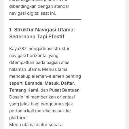
dibandingkan dengan standar
navigasi digital saat ini.
1. Struktur Navigasi Utama:
Sederhana Tapi Efektif
Kaya787 mengadopsi struktur
navigasi horizontal yang
ditempatkan pada bagian atas
halaman utama. Menu utama
mencakup elemen-elemen penting
seperti
Beranda
,
Masuk
,
Daftar
,
Tentang Kami
, dan
Pusat Bantuan
.
Desain ini memberikan orientasi
yang jelas bagi pengguna sejak
pertama kali mereka masuk ke
platform.
Menu utama diatur secara