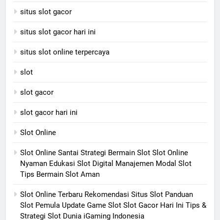
situs slot gacor
situs slot gacor hari ini
situs slot online terpercaya
slot
slot gacor
slot gacor hari ini
Slot Online
Slot Online Santai Strategi Bermain Slot Slot Online
Nyaman Edukasi Slot Digital Manajemen Modal Slot
Tips Bermain Slot Aman
Slot Online Terbaru Rekomendasi Situs Slot Panduan
Slot Pemula Update Game Slot Slot Gacor Hari Ini Tips &
Strategi Slot Dunia iGaming Indonesia