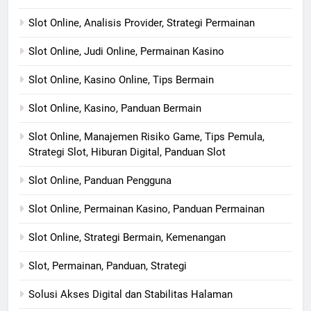
Slot Online, Analisis Provider, Strategi Permainan
Slot Online, Judi Online, Permainan Kasino
Slot Online, Kasino Online, Tips Bermain
Slot Online, Kasino, Panduan Bermain
Slot Online, Manajemen Risiko Game, Tips Pemula,
Strategi Slot, Hiburan Digital, Panduan Slot
Slot Online, Panduan Pengguna
Slot Online, Permainan Kasino, Panduan Permainan
Slot Online, Strategi Bermain, Kemenangan
Slot, Permainan, Panduan, Strategi
Solusi Akses Digital dan Stabilitas Halaman