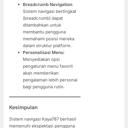
Breadcrumb Navigation
:
Sistem navigasi bertingkat
(breadcrumb) dapat
ditambahkan untuk
membantu pengguna
memahami posisi mereka
dalam struktur platform.
Personalisasi Menu
:
Menyediakan opsi
pengaturan menu favorit
akan memberikan
pengalaman lebih personal
bagi pengguna rutin.
Kesimpulan
Sistem navigasi Kaya787 berhasil
memenuhi ekspektasi pengguna