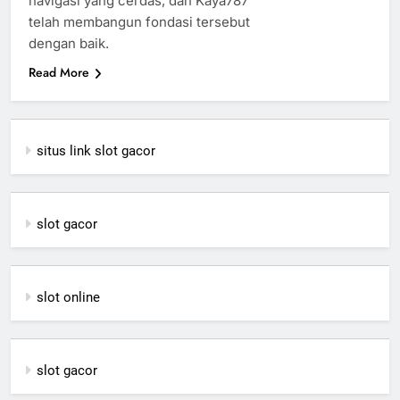
navigasi yang cerdas, dan Kaya787
telah membangun fondasi tersebut
dengan baik.
Read More
situs link slot gacor
slot gacor
slot online
slot gacor