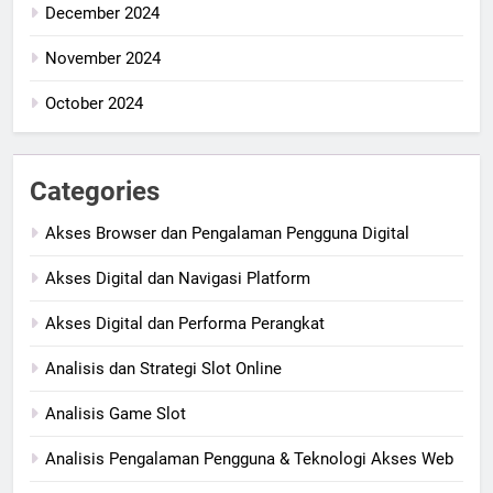
December 2024
November 2024
October 2024
Categories
Akses Browser dan Pengalaman Pengguna Digital
Akses Digital dan Navigasi Platform
Akses Digital dan Performa Perangkat
Analisis dan Strategi Slot Online
Analisis Game Slot
Analisis Pengalaman Pengguna & Teknologi Akses Web