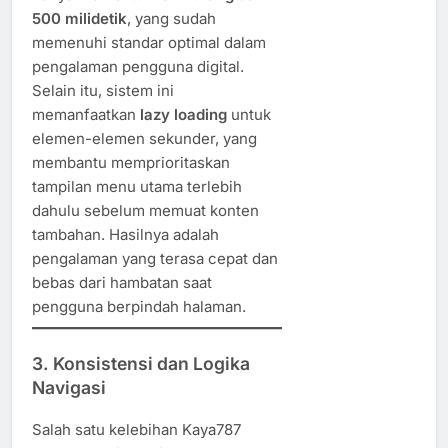
500 milidetik
, yang sudah
memenuhi standar optimal dalam
pengalaman pengguna digital.
Selain itu, sistem ini
memanfaatkan
lazy loading
untuk
elemen-elemen sekunder, yang
membantu memprioritaskan
tampilan menu utama terlebih
dahulu sebelum memuat konten
tambahan. Hasilnya adalah
pengalaman yang terasa cepat dan
bebas dari hambatan saat
pengguna berpindah halaman.
3. Konsistensi dan Logika
Navigasi
Salah satu kelebihan Kaya787