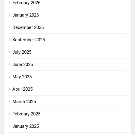
February 2026
January 2026
December 2025
September 2025
July 2025
June 2025
May 2025
April 2025
March 2025
February 2025
January 2025