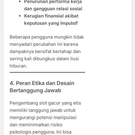
Penurunan performa kerja
dan gangguan relasi sosial
Kerugian finansial akibat
keputusan yang impulsif
Beberapa pengguna mungkin tidak
menyadari perubahan ini karena
dampaknya bersifat bertahap dan
sering kali dibungkus dalam ilusi
hiburan.
4. Peran Etika dan Desain
Bertanggung Jawab
Pengembang slot gacor yang etis
memiliki tanggung jawab untuk
mengurangi potensi manipulasi
dan meminimalkan risiko
psikologis pengguna. Ini bisa