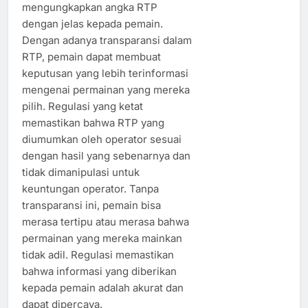
mengungkapkan angka RTP
dengan jelas kepada pemain.
Dengan adanya transparansi dalam
RTP, pemain dapat membuat
keputusan yang lebih terinformasi
mengenai permainan yang mereka
pilih. Regulasi yang ketat
memastikan bahwa RTP yang
diumumkan oleh operator sesuai
dengan hasil yang sebenarnya dan
tidak dimanipulasi untuk
keuntungan operator. Tanpa
transparansi ini, pemain bisa
merasa tertipu atau merasa bahwa
permainan yang mereka mainkan
tidak adil. Regulasi memastikan
bahwa informasi yang diberikan
kepada pemain adalah akurat dan
dapat dipercaya.