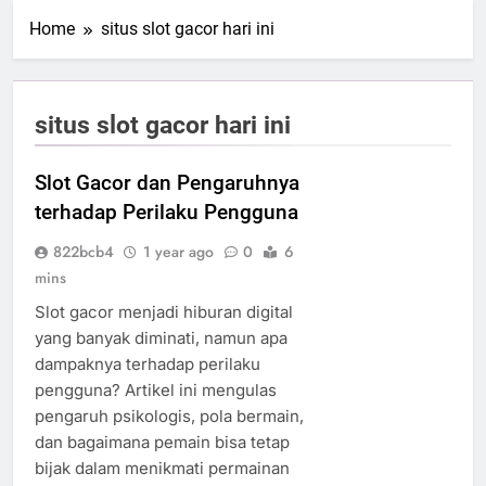
Home
situs slot gacor hari ini
situs slot gacor hari ini
Slot Gacor dan Pengaruhnya
terhadap Perilaku Pengguna
822bcb4
1 year ago
0
6
mins
Slot gacor menjadi hiburan digital
yang banyak diminati, namun apa
dampaknya terhadap perilaku
pengguna? Artikel ini mengulas
pengaruh psikologis, pola bermain,
dan bagaimana pemain bisa tetap
bijak dalam menikmati permainan