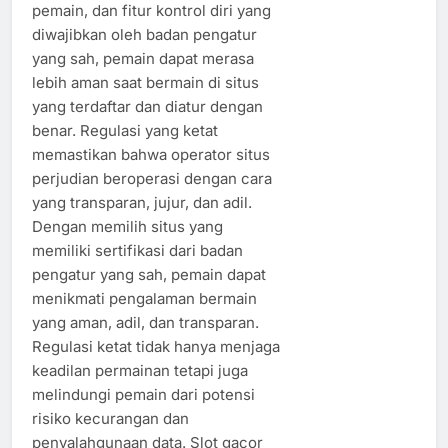
pemain, dan fitur kontrol diri yang
diwajibkan oleh badan pengatur
yang sah, pemain dapat merasa
lebih aman saat bermain di situs
yang terdaftar dan diatur dengan
benar. Regulasi yang ketat
memastikan bahwa operator situs
perjudian beroperasi dengan cara
yang transparan, jujur, dan adil.
Dengan memilih situs yang
memiliki sertifikasi dari badan
pengatur yang sah, pemain dapat
menikmati pengalaman bermain
yang aman, adil, dan transparan.
Regulasi ketat tidak hanya menjaga
keadilan permainan tetapi juga
melindungi pemain dari potensi
risiko kecurangan dan
penyalahgunaan data. Slot gacor