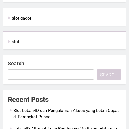
slot gacor
slot
Search
SEARCH
Recent Posts
Slot Lebah4D dan Pengalaman Akses yang Lebih Cepat
di Perangkat Pribadi
Lebah4D Alternatif dan Pentingnya Verifikasi Halaman