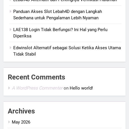
Panduan Akses Slot Lebah4D dengan Langkah
Sederhana untuk Pengalaman Lebih Nyaman
LAE138 Login Tidak Berfungsi? Ini Hal yang Perlu
Diperiksa
Edwinslot Alternatif sebagai Solusi Ketika Akses Utama
Tidak Stabil
Recent Comments
A WordPress Commenter
on
Hello world!
Archives
May 2026