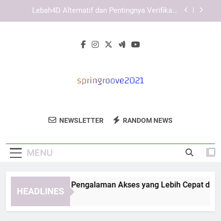
Skip
Panduan Akses Slot Lebah4D dengan Langkah
to
Sederhana untuk Pengalaman Lebih Nyaman
content
LAE138 Login Tidak Berfungsi? Ini Hal yang Perlu
Diperiksa
Slot Lebah4D dan Pengalaman Akses yang Lebih
Cepat di Perangkat Pribadi
Lebah4D Alternatif dan Pentingnya Verifikasi
Halaman
Panduan Akses Slot Lebah4D dengan Langkah
Sederhana untuk Pengalaman Lebih Nyaman
Spring Groove
Nikmati Festival Musik Terbaik Di Spring
LAE138 Login Tidak Berfungsi? Ini Hal yang Perlu
NEWSLETTER
RANDOM NEWS
2021
Diperiksa
Groove 2021. Acara Hiburan Untuk
Penggemar Musik Dari Berbagai Genre.
MENU
ot Lebah4D dan Pengalaman Akses yang Lebih Cepat di Perang
HEADLINES
Months Ago