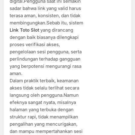
digital.Pengguna saat ini semakin
sadar bahwa link yang valid harus
terasa aman, konsisten, dan tidak
membingungkan.Sebab itu, sistem
Link Toto Slot
yang dirancang
dengan baik biasanya dilengkapi
proses verifikasi akses,
pengelolaan sesi pengguna, serta
perlindungan terhadap gangguan
yang berpotensi mengurangi rasa
aman.
Dalam praktik terbaik, keamanan
akses tidak selalu terlihat secara
langsung oleh pengguna.Namun
efeknya sangat nyata, misalnya
halaman yang terbuka dengan
struktur rapi, tidak menampilkan
pengalihan yang mencurigakan,
dan mampu mempertahankan sesi