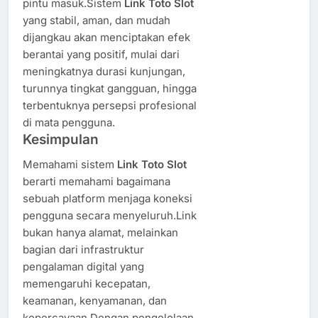
pintu masuk.Sistem
Link Toto Slot
yang stabil, aman, dan mudah
dijangkau akan menciptakan efek
berantai yang positif, mulai dari
meningkatnya durasi kunjungan,
turunnya tingkat gangguan, hingga
terbentuknya persepsi profesional
di mata pengguna.
Kesimpulan
Memahami sistem
Link Toto Slot
berarti memahami bagaimana
sebuah platform menjaga koneksi
pengguna secara menyeluruh.Link
bukan hanya alamat, melainkan
bagian dari infrastruktur
pengalaman digital yang
memengaruhi kecepatan,
keamanan, kenyamanan, dan
kepercayaan.Dengan pengelolaan