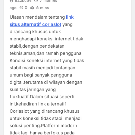
822bcb4
7 months
ago
0
6 mins
Ulasan mendalam tentang
link
situs alternatif corlaslot
yang
dirancang khusus untuk
menghadapi koneksi internet tidak
stabil,dengan pendekatan
teknis,aman,dan ramah pengguna
Kondisi koneksi internet yang tidak
stabil masih menjadi tantangan
umum bagi banyak pengguna
digital,terutama di wilayah dengan
kualitas jaringan yang
fluktuatif.Dalam situasi seperti
ini,kehadiran link alternatif
Corlaslot yang dirancang khusus
untuk koneksi tidak stabil menjadi
solusi penting.Platform modern
tidak lagi hanya berfokus pada