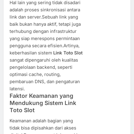
Hal lain yang sering tidak disadari
adalah proses sinkronisasi antara
link dan server.Sebuah link yang
baik bukan hanya aktif, tetapi juga
terhubung dengan infrastruktur
yang siap merespons permintaan
pengguna secara efisien.Artinya,
keberhasilan sistem
Link Toto Slot
sangat dipengaruhi oleh kualitas
pengelolaan backend, seperti
optimasi cache, routing,
pembaruan DNS, dan pengaturan
latensi.
Faktor Keamanan yang
Mendukung Sistem Link
Toto Slot
Keamanan adalah bagian yang
tidak bisa dipisahkan dari akses