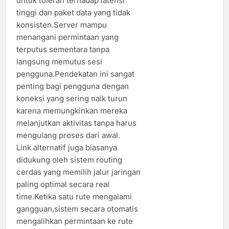
untuk toleran terhadap latensi
tinggi dan paket data yang tidak
konsisten.Server mampu
menangani permintaan yang
terputus sementara tanpa
langsung memutus sesi
pengguna.Pendekatan ini sangat
penting bagi pengguna dengan
koneksi yang sering naik turun
karena memungkinkan mereka
melanjutkan aktivitas tanpa harus
mengulang proses dari awal.
Link alternatif juga biasanya
didukung oleh sistem routing
cerdas yang memilih jalur jaringan
paling optimal secara real
time.Ketika satu rute mengalami
gangguan,sistem secara otomatis
mengalihkan permintaan ke rute