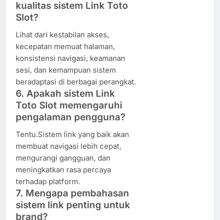
kualitas sistem Link Toto
Slot?
Lihat dari kestabilan akses,
kecepatan memuat halaman,
konsistensi navigasi, keamanan
sesi, dan kemampuan sistem
beradaptasi di berbagai perangkat.
6. Apakah sistem Link
Toto Slot memengaruhi
pengalaman pengguna?
Tentu.Sistem link yang baik akan
membuat navigasi lebih cepat,
mengurangi gangguan, dan
meningkatkan rasa percaya
terhadap platform.
7. Mengapa pembahasan
sistem link penting untuk
brand?