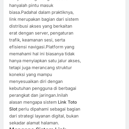
hanyalah pintu masuk
biasa.Padahal dalam praktiknya,
link merupakan bagian dari sistem
distribusi akses yang berkaitan
erat dengan server, pengaturan
trafik, keamanan sesi, serta
efisiensi navigasi.Platform yang
memahami hal ini biasanya tidak
hanya menyiapkan satu jalur akses,
tetapi juga merancang struktur
koneksi yang mampu
menyesuaikan diri dengan
kebutuhan pengguna di berbagai
perangkat dan jaringan.Inilah
alasan mengapa sistem
Link Toto
Slot
perlu dipahami sebagai bagian
dari strategi layanan digital, bukan
sekadar alamat halaman.