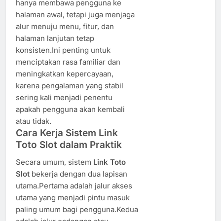
hanya membawa pengguna ke
halaman awal, tetapi juga menjaga
alur menuju menu, fitur, dan
halaman lanjutan tetap
konsisten.Ini penting untuk
menciptakan rasa familiar dan
meningkatkan kepercayaan,
karena pengalaman yang stabil
sering kali menjadi penentu
apakah pengguna akan kembali
atau tidak.
Cara Kerja Sistem Link
Toto Slot dalam Praktik
Secara umum, sistem
Link Toto
Slot
bekerja dengan dua lapisan
utama.Pertama adalah jalur akses
utama yang menjadi pintu masuk
paling umum bagi pengguna.Kedua