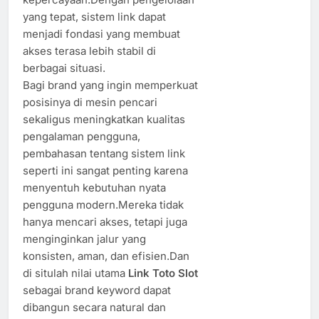
yang tepat, sistem link dapat
menjadi fondasi yang membuat
akses terasa lebih stabil di
berbagai situasi.
Bagi brand yang ingin memperkuat
posisinya di mesin pencari
sekaligus meningkatkan kualitas
pengalaman pengguna,
pembahasan tentang sistem link
seperti ini sangat penting karena
menyentuh kebutuhan nyata
pengguna modern.Mereka tidak
hanya mencari akses, tetapi juga
menginginkan jalur yang
konsisten, aman, dan efisien.Dan
di situlah nilai utama
Link Toto Slot
sebagai brand keyword dapat
dibangun secara natural dan