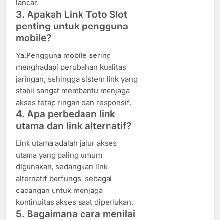
lancar.
3. Apakah Link Toto Slot
penting untuk pengguna
mobile?
Ya.Pengguna mobile sering
menghadapi perubahan kualitas
jaringan, sehingga sistem link yang
stabil sangat membantu menjaga
akses tetap ringan dan responsif.
4. Apa perbedaan link
utama dan link alternatif?
Link utama adalah jalur akses
utama yang paling umum
digunakan, sedangkan link
alternatif berfungsi sebagai
cadangan untuk menjaga
kontinuitas akses saat diperlukan.
5. Bagaimana cara menilai