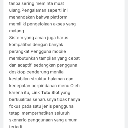
tanpa sering meminta muat
ulang.Pengalaman seperti ini
menandakan bahwa platform
memiliki pengelolaan akses yang
matang.
Sistem yang aman juga harus
kompatibel dengan banyak
perangkat.Pengguna mobile
membutuhkan tampilan yang cepat
dan adaptif, sedangkan pengguna
desktop cenderung menilai
kestabilan struktur halaman dan
kecepatan perpindahan menu.Oleh
karena itu,
Link Toto Slot
yang
berkualitas seharusnya tidak hanya
fokus pada satu jenis pengguna,
tetapi memperhatikan seluruh
skenario penggunaan yang umum
terjadi.