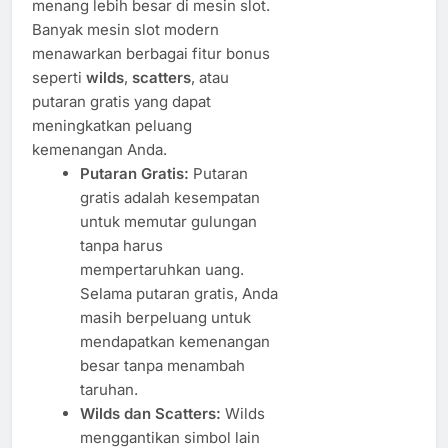
menang lebih besar di mesin slot.
Banyak mesin slot modern
menawarkan berbagai fitur bonus
seperti
wilds
,
scatters
, atau
putaran gratis yang dapat
meningkatkan peluang
kemenangan Anda.
Putaran Gratis:
Putaran
gratis adalah kesempatan
untuk memutar gulungan
tanpa harus
mempertaruhkan uang.
Selama putaran gratis, Anda
masih berpeluang untuk
mendapatkan kemenangan
besar tanpa menambah
taruhan.
Wilds dan Scatters:
Wilds
menggantikan simbol lain