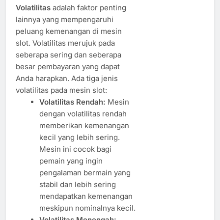
Volatilitas
adalah faktor penting
lainnya yang mempengaruhi
peluang kemenangan di mesin
slot. Volatilitas merujuk pada
seberapa sering dan seberapa
besar pembayaran yang dapat
Anda harapkan. Ada tiga jenis
volatilitas pada mesin slot:
Volatilitas Rendah:
Mesin
dengan volatilitas rendah
memberikan kemenangan
kecil yang lebih sering.
Mesin ini cocok bagi
pemain yang ingin
pengalaman bermain yang
stabil dan lebih sering
mendapatkan kemenangan
meskipun nominalnya kecil.
Volatilitas Menengah: