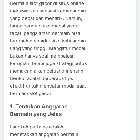
Bermain slot gacor di situs online
menawarkan sensasi kemenangan
yang cepat dan menarik. Namun,
tanpa pengelolaan modal yang
tepat, pengalaman bermain bisa
berubah menjadi risiko kehilangan
uang yang tinggi. Mengatur modal
bukan hanya soal membatasi
kerugian, tetapi juga strategi untuk
memaksimalkan peluang menang.
Berikut adalah beberapa tips
efektif untuk mengatur modal saat
bermain slot gacor.
1. Tentukan Anggaran
Bermain yang Jelas
Langkah pertama adalah
menetapkan anggaran bermain.