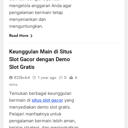
mengelola anggaran Anda agar
pengalaman bermain tetap
menyenankan dan
menguntungkan.
Read More
Keunggulan Main di Situs
Slot Gacor dengan Demo
Slot Gratis
822bcb4
1 year ago
0
6
mins
Temukan berbagai keunggulan
bermain di
situs slot gacor
yang
menyediakan demo slot gratis.
Pelajari manfaatnya untuk
pengalaman bermain lebih aman,
belajar strategi, dan meningkatkan