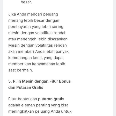
besar.
Jika Anda mencari peluang
menang lebih besar dengan
pembayaran yang lebih sering,
mesin dengan volatilitas rendah
atau menengah lebih disarankan.
Mesin dengan volatilitas rendah
akan memberi Anda lebih banyak
kemenangan kecil, yang dapat
memberikan kenyamanan lebih
saat bermain.
5.
Pilih Mesin dengan Fitur Bonus
dan Putaran Gratis
Fitur bonus dan
putaran gratis
adalah elemen penting yang bisa
meningkatkan peluang Anda untuk