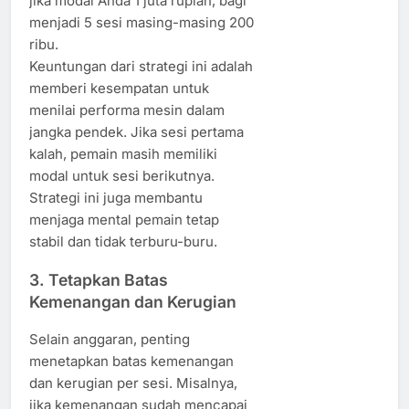
jika modal Anda 1 juta rupiah, bagi
menjadi 5 sesi masing-masing 200
ribu.
Keuntungan dari strategi ini adalah
memberi kesempatan untuk
menilai performa mesin dalam
jangka pendek. Jika sesi pertama
kalah, pemain masih memiliki
modal untuk sesi berikutnya.
Strategi ini juga membantu
menjaga mental pemain tetap
stabil dan tidak terburu-buru.
3. Tetapkan Batas
Kemenangan dan Kerugian
Selain anggaran, penting
menetapkan batas kemenangan
dan kerugian per sesi. Misalnya,
jika kemenangan sudah mencapai