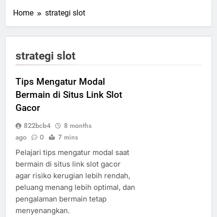
Home
strategi slot
strategi slot
Tips Mengatur Modal
Bermain di Situs Link Slot
Gacor
822bcb4
8 months
ago
0
7 mins
Pelajari tips mengatur modal saat
bermain di situs link slot gacor
agar risiko kerugian lebih rendah,
peluang menang lebih optimal, dan
pengalaman bermain tetap
menyenangkan.