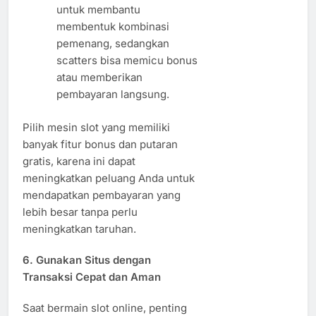
untuk membantu
membentuk kombinasi
pemenang, sedangkan
scatters bisa memicu bonus
atau memberikan
pembayaran langsung.
Pilih mesin slot yang memiliki
banyak fitur bonus dan putaran
gratis, karena ini dapat
meningkatkan peluang Anda untuk
mendapatkan pembayaran yang
lebih besar tanpa perlu
meningkatkan taruhan.
6.
Gunakan Situs dengan
Transaksi Cepat dan Aman
Saat bermain slot online, penting