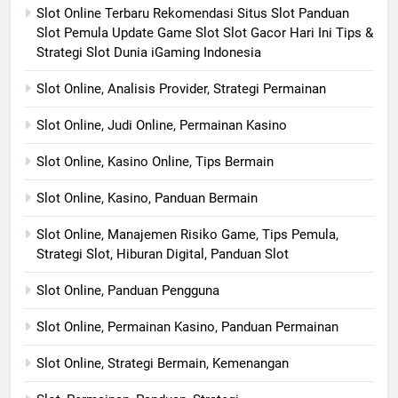
Slot Online Terbaru Rekomendasi Situs Slot Panduan
Slot Pemula Update Game Slot Slot Gacor Hari Ini Tips &
Strategi Slot Dunia iGaming Indonesia
Slot Online, Analisis Provider, Strategi Permainan
Slot Online, Judi Online, Permainan Kasino
Slot Online, Kasino Online, Tips Bermain
Slot Online, Kasino, Panduan Bermain
Slot Online, Manajemen Risiko Game, Tips Pemula,
Strategi Slot, Hiburan Digital, Panduan Slot
Slot Online, Panduan Pengguna
Slot Online, Permainan Kasino, Panduan Permainan
Slot Online, Strategi Bermain, Kemenangan