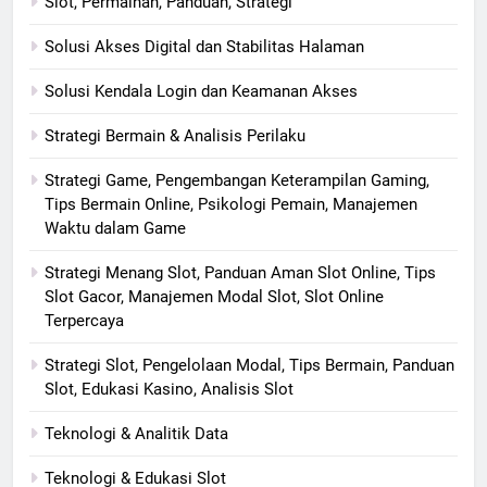
Slot, Permainan, Panduan, Strategi
Solusi Akses Digital dan Stabilitas Halaman
Solusi Kendala Login dan Keamanan Akses
Strategi Bermain & Analisis Perilaku
Strategi Game, Pengembangan Keterampilan Gaming,
Tips Bermain Online, Psikologi Pemain, Manajemen
Waktu dalam Game
Strategi Menang Slot, Panduan Aman Slot Online, Tips
Slot Gacor, Manajemen Modal Slot, Slot Online
Terpercaya
Strategi Slot, Pengelolaan Modal, Tips Bermain, Panduan
Slot, Edukasi Kasino, Analisis Slot
Teknologi & Analitik Data
Teknologi & Edukasi Slot