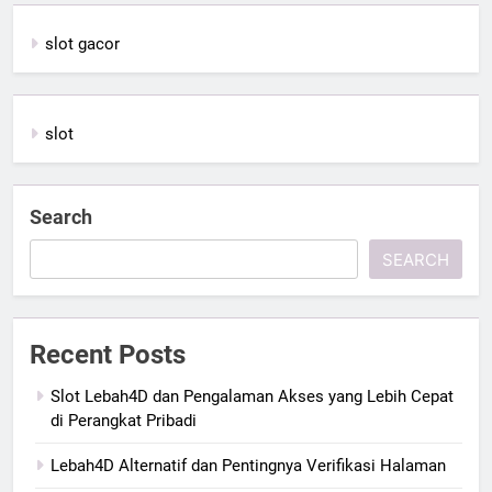
slot gacor
slot
Search
SEARCH
Recent Posts
Slot Lebah4D dan Pengalaman Akses yang Lebih Cepat
di Perangkat Pribadi
Lebah4D Alternatif dan Pentingnya Verifikasi Halaman