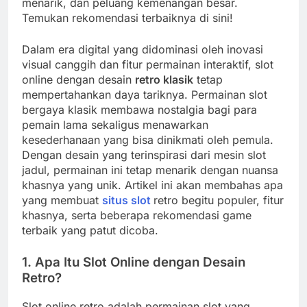
menarik, dan peluang kemenangan besar.
Temukan rekomendasi terbaiknya di sini!
Dalam era digital yang didominasi oleh inovasi
visual canggih dan fitur permainan interaktif, slot
online dengan desain
retro klasik
tetap
mempertahankan daya tariknya. Permainan slot
bergaya klasik membawa nostalgia bagi para
pemain lama sekaligus menawarkan
kesederhanaan yang bisa dinikmati oleh pemula.
Dengan desain yang terinspirasi dari mesin slot
jadul, permainan ini tetap menarik dengan nuansa
khasnya yang unik. Artikel ini akan membahas apa
yang membuat
situs slot
retro begitu populer, fitur
khasnya, serta beberapa rekomendasi game
terbaik yang patut dicoba.
1. Apa Itu Slot Online dengan Desain
Retro?
Slot online retro adalah permainan slot yang