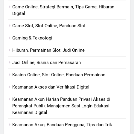
Game Online, Strategi Bermain, Tips Game, Hiburan
Digital
Game Slot, Slot Online, Panduan Slot
Gaming & Teknologi
Hiburan, Permainan Slot, Judi Online
Judi Online, Bisnis dan Pemasaran
Kasino Online, Slot Online, Panduan Permainan
Keamanan Akses dan Verifikasi Digital
Keamanan Akun Harian Panduan Privasi Akses di
Perangkat Publik Manajemen Sesi Login Edukasi
Keamanan Digital
Keamanan Akun, Panduan Pengguna, Tips dan Trik