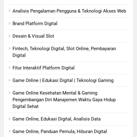
Analisis Pengalaman Pengguna & Teknologi Akses Web
Brand Platform Digital
Desain & Visual Slot
Fintech, Teknologi Digital, Slot Online, Pembayaran
Digital
Fitur Interaktif Platform Digital
Game Online | Edukasi Digital | Teknologi Gaming
Game Online Kesehatan Mental & Gaming
Pengembangan Diri Manajemen Waktu Gaya Hidup
Digital Sehat
Game Online, Edukasi Digital, Analisis Data
Game Online, Panduan Pemula, Hiburan Digital