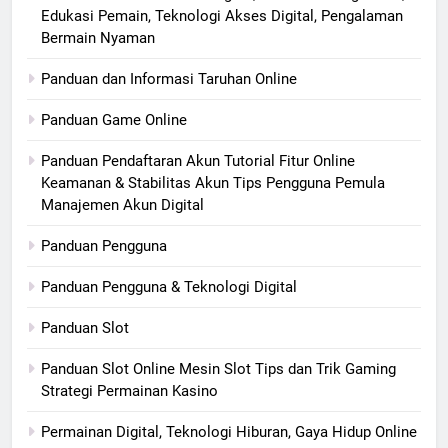
Edukasi Pemain, Teknologi Akses Digital, Pengalaman
Bermain Nyaman
Panduan dan Informasi Taruhan Online
Panduan Game Online
Panduan Pendaftaran Akun Tutorial Fitur Online
Keamanan & Stabilitas Akun Tips Pengguna Pemula
Manajemen Akun Digital
Panduan Pengguna
Panduan Pengguna & Teknologi Digital
Panduan Slot
Panduan Slot Online Mesin Slot Tips dan Trik Gaming
Strategi Permainan Kasino
Permainan Digital, Teknologi Hiburan, Gaya Hidup Online