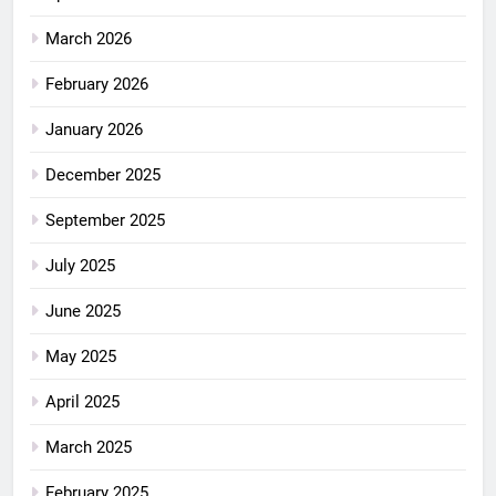
March 2026
February 2026
January 2026
December 2025
September 2025
July 2025
June 2025
May 2025
April 2025
March 2025
February 2025