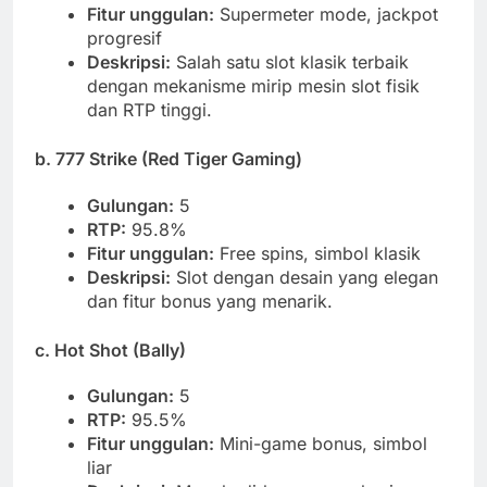
Fitur unggulan:
Supermeter mode, jackpot
progresif
Deskripsi:
Salah satu slot klasik terbaik
dengan mekanisme mirip mesin slot fisik
dan RTP tinggi.
b. 777 Strike (Red Tiger Gaming)
Gulungan:
5
RTP:
95.8%
Fitur unggulan:
Free spins, simbol klasik
Deskripsi:
Slot dengan desain yang elegan
dan fitur bonus yang menarik.
c. Hot Shot (Bally)
Gulungan:
5
RTP:
95.5%
Fitur unggulan:
Mini-game bonus, simbol
liar