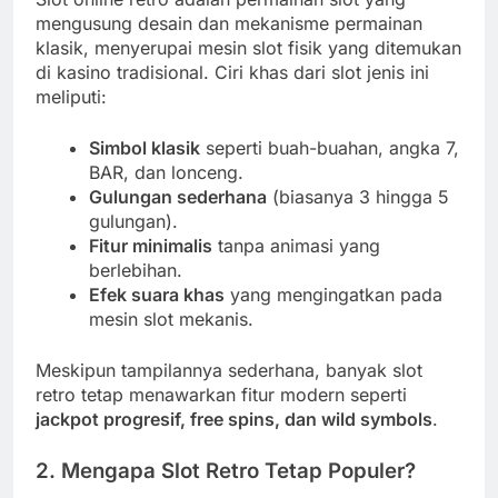
mengusung desain dan mekanisme permainan
klasik, menyerupai mesin slot fisik yang ditemukan
di kasino tradisional. Ciri khas dari slot jenis ini
meliputi:
Simbol klasik
seperti buah-buahan, angka 7,
BAR, dan lonceng.
Gulungan sederhana
(biasanya 3 hingga 5
gulungan).
Fitur minimalis
tanpa animasi yang
berlebihan.
Efek suara khas
yang mengingatkan pada
mesin slot mekanis.
Meskipun tampilannya sederhana, banyak slot
retro tetap menawarkan fitur modern seperti
jackpot progresif, free spins, dan wild symbols
.
2. Mengapa Slot Retro Tetap Populer?