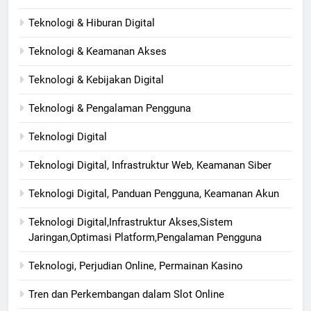
Teknologi & Hiburan Digital
Teknologi & Keamanan Akses
Teknologi & Kebijakan Digital
Teknologi & Pengalaman Pengguna
Teknologi Digital
Teknologi Digital, Infrastruktur Web, Keamanan Siber
Teknologi Digital, Panduan Pengguna, Keamanan Akun
Teknologi Digital,Infrastruktur Akses,Sistem
Jaringan,Optimasi Platform,Pengalaman Pengguna
Teknologi, Perjudian Online, Permainan Kasino
Tren dan Perkembangan dalam Slot Online