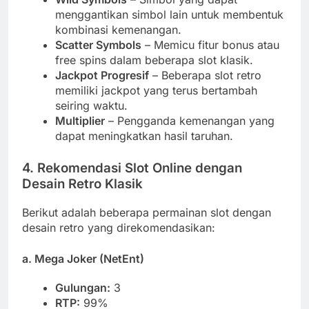
menggantikan simbol lain untuk membentuk
kombinasi kemenangan.
Scatter Symbols
– Memicu fitur bonus atau
free spins dalam beberapa slot klasik.
Jackpot Progresif
– Beberapa slot retro
memiliki jackpot yang terus bertambah
seiring waktu.
Multiplier
– Pengganda kemenangan yang
dapat meningkatkan hasil taruhan.
4. Rekomendasi Slot Online dengan
Desain Retro Klasik
Berikut adalah beberapa permainan slot dengan
desain retro yang direkomendasikan:
a. Mega Joker (NetEnt)
Gulungan:
3
RTP:
99%