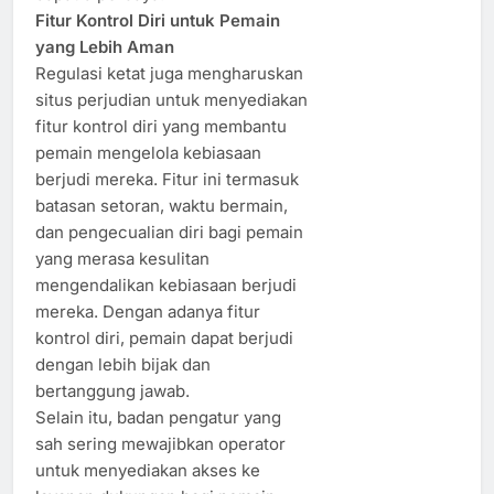
Fitur Kontrol Diri untuk Pemain
yang Lebih Aman
Regulasi ketat juga mengharuskan
situs perjudian untuk menyediakan
fitur kontrol diri yang membantu
pemain mengelola kebiasaan
berjudi mereka. Fitur ini termasuk
batasan setoran, waktu bermain,
dan pengecualian diri bagi pemain
yang merasa kesulitan
mengendalikan kebiasaan berjudi
mereka. Dengan adanya fitur
kontrol diri, pemain dapat berjudi
dengan lebih bijak dan
bertanggung jawab.
Selain itu, badan pengatur yang
sah sering mewajibkan operator
untuk menyediakan akses ke