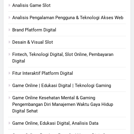
Analisis Game Slot
Analisis Pengalaman Pengguna & Teknologi Akses Web
Brand Platform Digital
Desain & Visual Slot
Fintech, Teknologi Digital, Slot Online, Pembayaran
Digital
Fitur Interaktif Platform Digital
Game Online | Edukasi Digital | Teknologi Gaming
Game Online Kesehatan Mental & Gaming
Pengembangan Diri Manajemen Waktu Gaya Hidup
Digital Sehat
Game Online, Edukasi Digital, Analisis Data