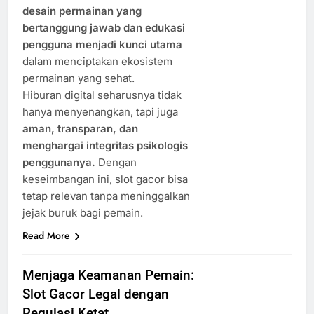
desain permainan yang
bertanggung jawab dan edukasi
pengguna menjadi kunci utama
dalam menciptakan ekosistem
permainan yang sehat.
Hiburan digital seharusnya tidak
hanya menyenangkan, tapi juga
aman, transparan, dan
menghargai integritas psikologis
penggunanya.
Dengan
keseimbangan ini, slot gacor bisa
tetap relevan tanpa meninggalkan
jejak buruk bagi pemain.
Read More
Menjaga Keamanan Pemain:
Slot Gacor Legal dengan
Regulasi Ketat