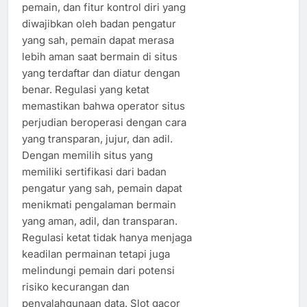
pemain, dan fitur kontrol diri yang
diwajibkan oleh badan pengatur
yang sah, pemain dapat merasa
lebih aman saat bermain di situs
yang terdaftar dan diatur dengan
benar. Regulasi yang ketat
memastikan bahwa operator situs
perjudian beroperasi dengan cara
yang transparan, jujur, dan adil.
Dengan memilih situs yang
memiliki sertifikasi dari badan
pengatur yang sah, pemain dapat
menikmati pengalaman bermain
yang aman, adil, dan transparan.
Regulasi ketat tidak hanya menjaga
keadilan permainan tetapi juga
melindungi pemain dari potensi
risiko kecurangan dan
penyalahgunaan data. Slot gacor