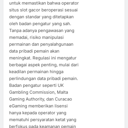
untuk memastikan bahwa operator
situs slot gacor beroperasi sesuai
dengan standar yang ditetapkan
oleh badan pengatur yang sah.
Tanpa adanya pengawasan yang
memadai, risiko manipulasi
permainan dan penyalahgunaan
data pribadi pemain akan
meningkat. Regulasi ini mengatur
berbagai aspek penting, mulai dari
keadilan permainan hingga
perlindungan data pribadi pemain.
Badan pengatur seperti UK
Gambling Commission, Malta
Gaming Authority, dan Curacao
eGaming memberikan lisensi
hanya kepada operator yang
mematuhi persyaratan ketat yang
berfokus pada keamanan pemain