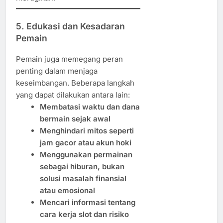
5. Edukasi dan Kesadaran
Pemain
Pemain juga memegang peran
penting dalam menjaga
keseimbangan. Beberapa langkah
yang dapat dilakukan antara lain:
Membatasi waktu dan dana
bermain sejak awal
Menghindari mitos seperti
jam gacor atau akun hoki
Menggunakan permainan
sebagai hiburan, bukan
solusi masalah finansial
atau emosional
Mencari informasi tentang
cara kerja slot dan risiko