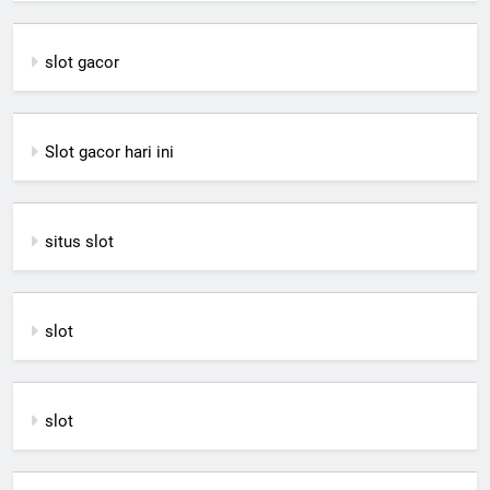
slot gacor
Slot gacor hari ini
situs slot
slot
slot