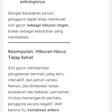
psikologisnya
Dengan kesadaran penuh,
pengguna dapat tetap menikmati
slot gacor
sebagai hiburan ringan
,
bukan sebagai kebutuhan yang
membebani.
Kesimpulan: Hiburan Harus
Tetap Sehat
Slot gacor memberikan
pengalaman bermain yang seru,
interaktif, dan penuh variasi.
Namun, jika dimainkan tanpa
kesadaran dan batasan, permainan
ini bisa memengaruhi perilaku
pengguna secara negatif. Oleh
karena itu,
kombinasi antara