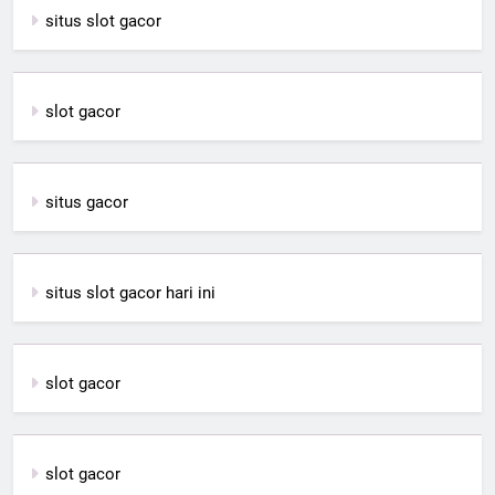
situs slot gacor
slot gacor
situs gacor
situs slot gacor hari ini
slot gacor
slot gacor