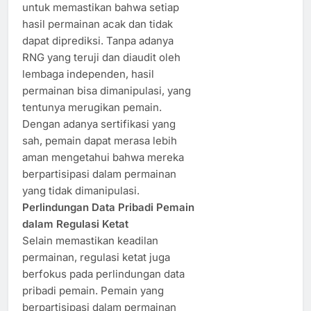
untuk memastikan bahwa setiap
hasil permainan acak dan tidak
dapat diprediksi. Tanpa adanya
RNG yang teruji dan diaudit oleh
lembaga independen, hasil
permainan bisa dimanipulasi, yang
tentunya merugikan pemain.
Dengan adanya sertifikasi yang
sah, pemain dapat merasa lebih
aman mengetahui bahwa mereka
berpartisipasi dalam permainan
yang tidak dimanipulasi.
Perlindungan Data Pribadi Pemain
dalam Regulasi Ketat
Selain memastikan keadilan
permainan, regulasi ketat juga
berfokus pada perlindungan data
pribadi pemain. Pemain yang
berpartisipasi dalam permainan