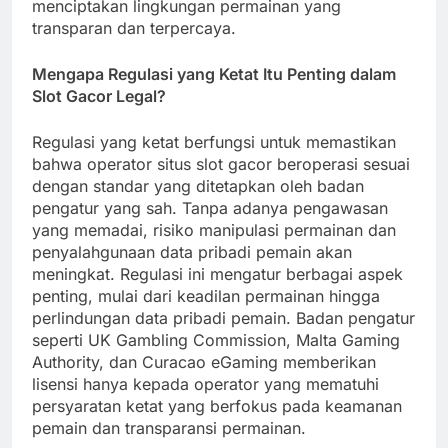
menciptakan lingkungan permainan yang
transparan dan terpercaya.
Mengapa Regulasi yang Ketat Itu Penting dalam
Slot Gacor Legal?
Regulasi yang ketat berfungsi untuk memastikan
bahwa operator situs slot gacor beroperasi sesuai
dengan standar yang ditetapkan oleh badan
pengatur yang sah. Tanpa adanya pengawasan
yang memadai, risiko manipulasi permainan dan
penyalahgunaan data pribadi pemain akan
meningkat. Regulasi ini mengatur berbagai aspek
penting, mulai dari keadilan permainan hingga
perlindungan data pribadi pemain. Badan pengatur
seperti UK Gambling Commission, Malta Gaming
Authority, dan Curacao eGaming memberikan
lisensi hanya kepada operator yang mematuhi
persyaratan ketat yang berfokus pada keamanan
pemain dan transparansi permainan.