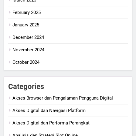
March 2025
February 2025
January 2025
December 2024
November 2024
October 2024
Categories
Akses Browser dan Pengalaman Pengguna Digital
Akses Digital dan Navigasi Platform
Akses Digital dan Performa Perangkat
Analisis dan Strategi Slot Online