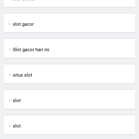
slot gacor
Slot gacor hari ini
situs slot
slot
slot