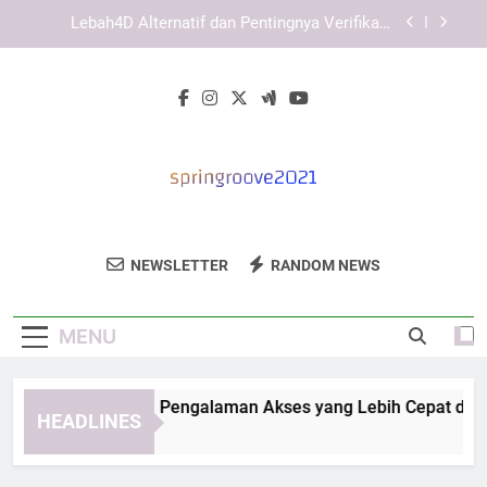
Skip
Panduan Akses Slot Lebah4D dengan Langkah
to
Sederhana untuk Pengalaman Lebih Nyaman
content
LAE138 Login Tidak Berfungsi? Ini Hal yang Perlu
Diperiksa
Slot Lebah4D dan Pengalaman Akses yang Lebih
Cepat di Perangkat Pribadi
Lebah4D Alternatif dan Pentingnya Verifikasi
Halaman
Panduan Akses Slot Lebah4D dengan Langkah
Sederhana untuk Pengalaman Lebih Nyaman
Spring Groove
Nikmati Festival Musik Terbaik Di Spring
LAE138 Login Tidak Berfungsi? Ini Hal yang Perlu
NEWSLETTER
RANDOM NEWS
2021
Diperiksa
Groove 2021. Acara Hiburan Untuk
Penggemar Musik Dari Berbagai Genre.
MENU
lot Lebah4D dan Pengalaman Akses yang Lebih Cepat di Peran
HEADLINES
 Months Ago