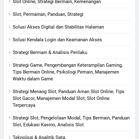
Slot Online, Strategi Bermain, Kemenangan
Slot, Permainan, Panduan, Strategi
Solusi Akses Digital dan Stabilitas Halaman
Solusi Kendala Login dan Keamanan Akses
Strategi Bermain & Analisis Perilaku
Strategi Game, Pengembangan Keterampilan Gaming,
Tips Bermain Online, Psikologi Pemain, Manajemen
Waktu dalam Game
Strategi Menang Slot, Panduan Aman Slot Online, Tips
Slot Gacor, Manajemen Modal Slot, Slot Online
Terpercaya
Strategi Slot, Pengelolaan Modal, Tips Bermain, Panduan
Slot, Edukasi Kasino, Analisis Slot
Teknologi & Analitik Data