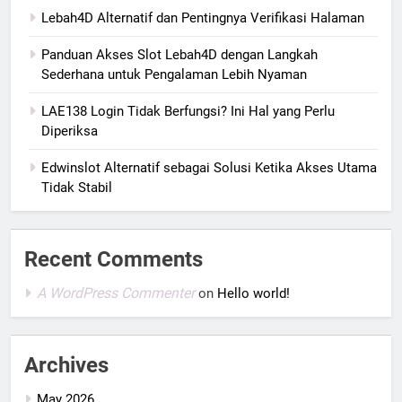
Lebah4D Alternatif dan Pentingnya Verifikasi Halaman
Panduan Akses Slot Lebah4D dengan Langkah
Sederhana untuk Pengalaman Lebih Nyaman
LAE138 Login Tidak Berfungsi? Ini Hal yang Perlu
Diperiksa
Edwinslot Alternatif sebagai Solusi Ketika Akses Utama
Tidak Stabil
Recent Comments
A WordPress Commenter
on
Hello world!
Archives
May 2026