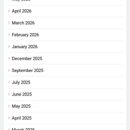
April 2026
March 2026
February 2026
January 2026
December 2025
September 2025
July 2025
June 2025
May 2025
April 2025