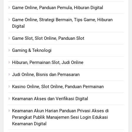
Game Online, Panduan Pemula, Hiburan Digital
Game Online, Strategi Bermain, Tips Game, Hiburan
Digital
Game Slot, Slot Online, Panduan Slot
Gaming & Teknologi
Hiburan, Permainan Slot, Judi Online
Judi Online, Bisnis dan Pemasaran
Kasino Online, Slot Online, Panduan Permainan
Keamanan Akses dan Verifikasi Digital
Keamanan Akun Harian Panduan Privasi Akses di
Perangkat Publik Manajemen Sesi Login Edukasi
Keamanan Digital