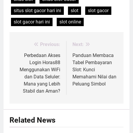
situs slot gacor hari ini
slot
slot gacor
slot gacor hari ini
slot online
Previous:
Next:
Post
navigation
Perbedaan Akses
Panduan Membaca
Login Horas88
Tabel Pembayaran
Menggunakan WiFi
Slot: Kunci
dan Data Seluler:
Memahami Nilai dan
Mana yang Lebih
Peluang Simbol
Stabil dan Aman?
Related News