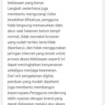
kebiasaan yang benar.
Langkah sederhana juga
membantu mengurangi risiko
kesalahan.Misalnya, pengguna
tidak langsung memasukkan data
akun saat halaman belum tampil
normal, tidak memakai browser
yang sudah terlalu lama tidak
diperbarui, dan tidak menggunakan
jaringan internet yang lemah untuk
proses akses.Kebiasaan seperti ini
dapat meningkatkan kenyamanan
sekaligus menjaga keamanan.
Dari sisi pengalaman digital,
panduan yang mudah dipahami
juga membantu membangun
kepercayaan.Pengguna cenderung
lebih nyaman dengan brand yang
dapat dijelaskan melalui alur akses