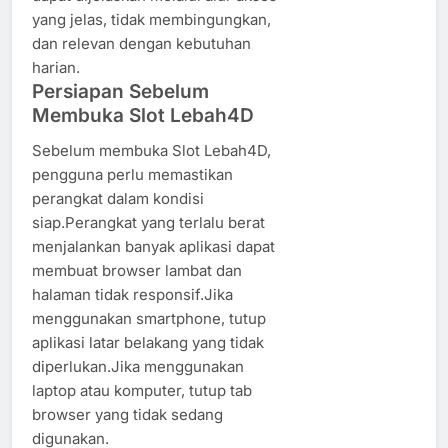
yang jelas, tidak membingungkan,
dan relevan dengan kebutuhan
harian.
Persiapan Sebelum
Membuka Slot Lebah4D
Sebelum membuka Slot Lebah4D,
pengguna perlu memastikan
perangkat dalam kondisi
siap.Perangkat yang terlalu berat
menjalankan banyak aplikasi dapat
membuat browser lambat dan
halaman tidak responsif.Jika
menggunakan smartphone, tutup
aplikasi latar belakang yang tidak
diperlukan.Jika menggunakan
laptop atau komputer, tutup tab
browser yang tidak sedang
digunakan.