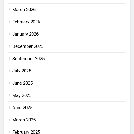
March 2026
February 2026
January 2026
December 2025
September 2025
July 2025
June 2025
May 2025
April 2025
March 2025
February 2025