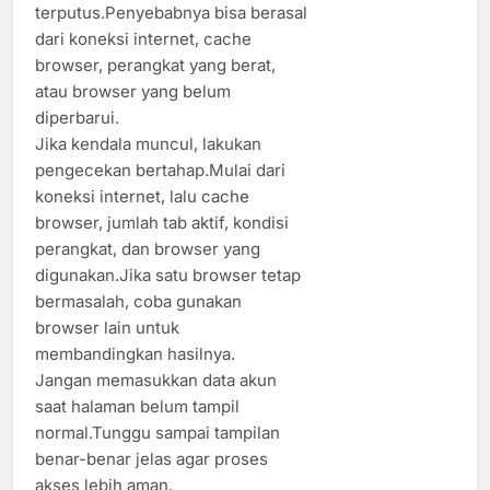
terputus.Penyebabnya bisa berasal
dari koneksi internet, cache
browser, perangkat yang berat,
atau browser yang belum
diperbarui.
Jika kendala muncul, lakukan
pengecekan bertahap.Mulai dari
koneksi internet, lalu cache
browser, jumlah tab aktif, kondisi
perangkat, dan browser yang
digunakan.Jika satu browser tetap
bermasalah, coba gunakan
browser lain untuk
membandingkan hasilnya.
Jangan memasukkan data akun
saat halaman belum tampil
normal.Tunggu sampai tampilan
benar-benar jelas agar proses
akses lebih aman.