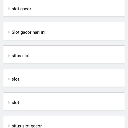
slot gacor
Slot gacor hari ini
situs slot
slot
slot
situs slot gacor