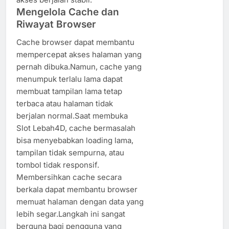
Mengelola Cache dan
Riwayat Browser
Cache browser dapat membantu
mempercepat akses halaman yang
pernah dibuka.Namun, cache yang
menumpuk terlalu lama dapat
membuat tampilan lama tetap
terbaca atau halaman tidak
berjalan normal.Saat membuka
Slot Lebah4D, cache bermasalah
bisa menyebabkan loading lama,
tampilan tidak sempurna, atau
tombol tidak responsif.
Membersihkan cache secara
berkala dapat membantu browser
memuat halaman dengan data yang
lebih segar.Langkah ini sangat
berguna bagi pengguna yang