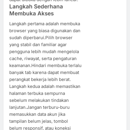
Langkah Sederhana
Membuka Akses
Langkah pertama adalah membuka
browser yang biasa digunakan dan
sudah diperbarui.Pilih browser
yang stabil dan familiar agar
pengguna lebih mudah mengelola
cache, riwayat, serta pengaturan
keamanan.Hindari membuka terlalu
banyak tab karena dapat membuat
perangkat bekerja lebih berat.
Langkah kedua adalah memastikan
halaman terbuka sempurna
sebelum melakukan tindakan
lanjutan.Jangan terburu-buru
memasukkan data akun jika
tampilan belum jelas, tombol
belum responsif, atau koneksi