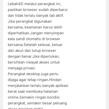
Lebah4D melalui perangkat ini,
pastikan browser sudah diperbarui
dan tidak terlalu banyak tab aktif.
Jika perangkat digunakan
bersama, keamanan harus lebih
diperhatikan.Jangan menyimpan
kata sandi otomatis di browser
bersama.Setelah selesai, keluar
dari akun dan tutup browser
dengan benar.Jika diperlukan,
bersihkan riwayat akses untuk
menjaga privasi.
Perangkat desktop juga perlu
dijaga agar tetap ringan.Hindari
menjalankan terlalu banyak aplikasi
berat saat membuka halaman
online.Semakin ringan kondisi
perangkat, semakin besar peluang
akses berjalan stabil.