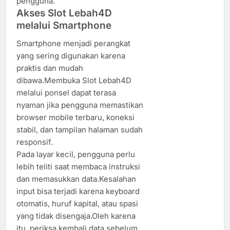
pengguna.
Akses Slot Lebah4D
melalui Smartphone
Smartphone menjadi perangkat
yang sering digunakan karena
praktis dan mudah
dibawa.Membuka Slot Lebah4D
melalui ponsel dapat terasa
nyaman jika pengguna memastikan
browser mobile terbaru, koneksi
stabil, dan tampilan halaman sudah
responsif.
Pada layar kecil, pengguna perlu
lebih teliti saat membaca instruksi
dan memasukkan data.Kesalahan
input bisa terjadi karena keyboard
otomatis, huruf kapital, atau spasi
yang tidak disengaja.Oleh karena
itu, periksa kembali data sebelum