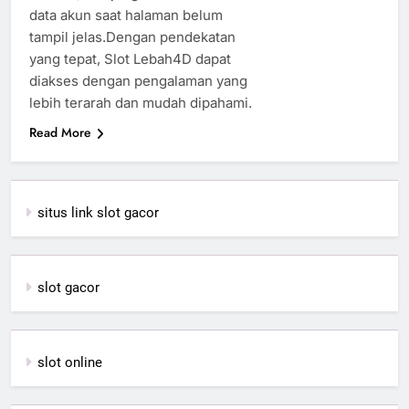
data akun saat halaman belum
tampil jelas.Dengan pendekatan
yang tepat, Slot Lebah4D dapat
diakses dengan pengalaman yang
lebih terarah dan mudah dipahami.
Read More
situs link slot gacor
slot gacor
slot online