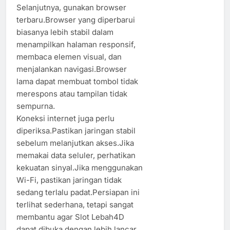
Selanjutnya, gunakan browser
terbaru.Browser yang diperbarui
biasanya lebih stabil dalam
menampilkan halaman responsif,
membaca elemen visual, dan
menjalankan navigasi.Browser
lama dapat membuat tombol tidak
merespons atau tampilan tidak
sempurna.
Koneksi internet juga perlu
diperiksa.Pastikan jaringan stabil
sebelum melanjutkan akses.Jika
memakai data seluler, perhatikan
kekuatan sinyal.Jika menggunakan
Wi-Fi, pastikan jaringan tidak
sedang terlalu padat.Persiapan ini
terlihat sederhana, tetapi sangat
membantu agar Slot Lebah4D
dapat dibuka dengan lebih lancar.