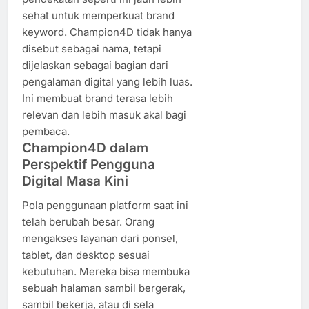
sehat untuk memperkuat brand
keyword. Champion4D tidak hanya
disebut sebagai nama, tetapi
dijelaskan sebagai bagian dari
pengalaman digital yang lebih luas.
Ini membuat brand terasa lebih
relevan dan lebih masuk akal bagi
pembaca.
Champion4D dalam
Perspektif Pengguna
Digital Masa Kini
Pola penggunaan platform saat ini
telah berubah besar. Orang
mengakses layanan dari ponsel,
tablet, dan desktop sesuai
kebutuhan. Mereka bisa membuka
sebuah halaman sambil bergerak,
sambil bekerja, atau di sela