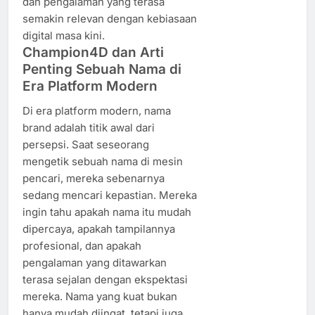
dan pengalaman yang terasa
semakin relevan dengan kebiasaan
digital masa kini.
Champion4D dan Arti
Penting Sebuah Nama di
Era Platform Modern
Di era platform modern, nama
brand adalah titik awal dari
persepsi. Saat seseorang
mengetik sebuah nama di mesin
pencari, mereka sebenarnya
sedang mencari kepastian. Mereka
ingin tahu apakah nama itu mudah
dipercaya, apakah tampilannya
profesional, dan apakah
pengalaman yang ditawarkan
terasa sejalan dengan ekspektasi
mereka. Nama yang kuat bukan
hanya mudah diingat, tetapi juga