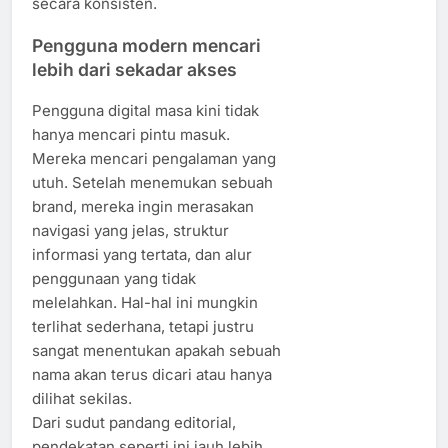
secara konsisten.
Pengguna modern mencari
lebih dari sekadar akses
Pengguna digital masa kini tidak
hanya mencari pintu masuk.
Mereka mencari pengalaman yang
utuh. Setelah menemukan sebuah
brand, mereka ingin merasakan
navigasi yang jelas, struktur
informasi yang tertata, dan alur
penggunaan yang tidak
melelahkan. Hal-hal ini mungkin
terlihat sederhana, tetapi justru
sangat menentukan apakah sebuah
nama akan terus dicari atau hanya
dilihat sekilas.
Dari sudut pandang editorial,
pendekatan seperti ini jauh lebih