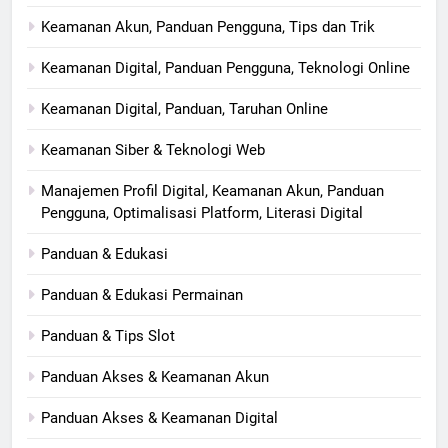
Keamanan Akun, Panduan Pengguna, Tips dan Trik
Keamanan Digital, Panduan Pengguna, Teknologi Online
Keamanan Digital, Panduan, Taruhan Online
Keamanan Siber & Teknologi Web
Manajemen Profil Digital, Keamanan Akun, Panduan
Pengguna, Optimalisasi Platform, Literasi Digital
Panduan & Edukasi
Panduan & Edukasi Permainan
Panduan & Tips Slot
Panduan Akses & Keamanan Akun
Panduan Akses & Keamanan Digital