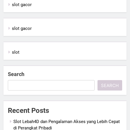
slot gacor
slot gacor
slot
Search
SEARCH
Recent Posts
Slot Lebah4D dan Pengalaman Akses yang Lebih Cepat
di Perangkat Pribadi