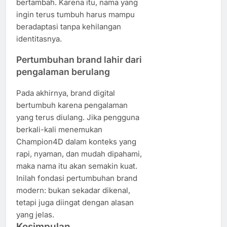
bertambah. Karena itu, nama yang
ingin terus tumbuh harus mampu
beradaptasi tanpa kehilangan
identitasnya.
Pertumbuhan brand lahir dari
pengalaman berulang
Pada akhirnya, brand digital
bertumbuh karena pengalaman
yang terus diulang. Jika pengguna
berkali-kali menemukan
Champion4D dalam konteks yang
rapi, nyaman, dan mudah dipahami,
maka nama itu akan semakin kuat.
Inilah fondasi pertumbuhan brand
modern: bukan sekadar dikenal,
tetapi juga diingat dengan alasan
yang jelas.
Kesimpulan