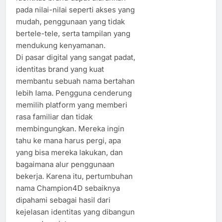
pada nilai-nilai seperti akses yang
mudah, penggunaan yang tidak
bertele-tele, serta tampilan yang
mendukung kenyamanan.
Di pasar digital yang sangat padat,
identitas brand yang kuat
membantu sebuah nama bertahan
lebih lama. Pengguna cenderung
memilih platform yang memberi
rasa familiar dan tidak
membingungkan. Mereka ingin
tahu ke mana harus pergi, apa
yang bisa mereka lakukan, dan
bagaimana alur penggunaan
bekerja. Karena itu, pertumbuhan
nama Champion4D sebaiknya
dipahami sebagai hasil dari
kejelasan identitas yang dibangun