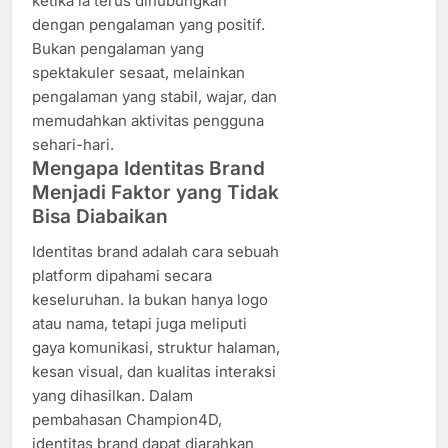
ketika ia terus dihubungkan
dengan pengalaman yang positif.
Bukan pengalaman yang
spektakuler sesaat, melainkan
pengalaman yang stabil, wajar, dan
memudahkan aktivitas pengguna
sehari-hari.
Mengapa Identitas Brand
Menjadi Faktor yang Tidak
Bisa Diabaikan
Identitas brand adalah cara sebuah
platform dipahami secara
keseluruhan. Ia bukan hanya logo
atau nama, tetapi juga meliputi
gaya komunikasi, struktur halaman,
kesan visual, dan kualitas interaksi
yang dihasilkan. Dalam
pembahasan Champion4D,
identitas brand dapat diarahkan