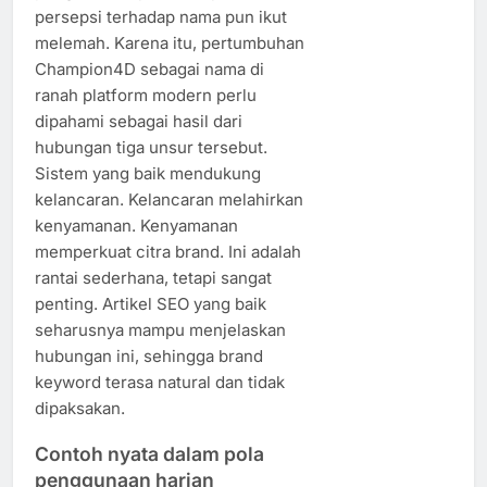
persepsi terhadap nama pun ikut
melemah. Karena itu, pertumbuhan
Champion4D sebagai nama di
ranah platform modern perlu
dipahami sebagai hasil dari
hubungan tiga unsur tersebut.
Sistem yang baik mendukung
kelancaran. Kelancaran melahirkan
kenyamanan. Kenyamanan
memperkuat citra brand. Ini adalah
rantai sederhana, tetapi sangat
penting. Artikel SEO yang baik
seharusnya mampu menjelaskan
hubungan ini, sehingga brand
keyword terasa natural dan tidak
dipaksakan.
Contoh nyata dalam pola
penggunaan harian