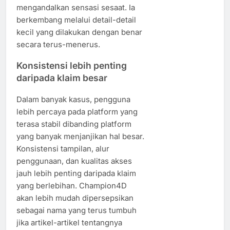
mengandalkan sensasi sesaat. Ia
berkembang melalui detail-detail
kecil yang dilakukan dengan benar
secara terus-menerus.
Konsistensi lebih penting
daripada klaim besar
Dalam banyak kasus, pengguna
lebih percaya pada platform yang
terasa stabil dibanding platform
yang banyak menjanjikan hal besar.
Konsistensi tampilan, alur
penggunaan, dan kualitas akses
jauh lebih penting daripada klaim
yang berlebihan. Champion4D
akan lebih mudah dipersepsikan
sebagai nama yang terus tumbuh
jika artikel-artikel tentangnya