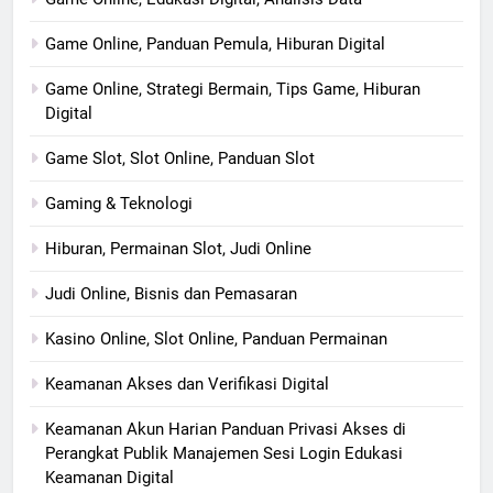
Game Online, Panduan Pemula, Hiburan Digital
Game Online, Strategi Bermain, Tips Game, Hiburan
Digital
Game Slot, Slot Online, Panduan Slot
Gaming & Teknologi
Hiburan, Permainan Slot, Judi Online
Judi Online, Bisnis dan Pemasaran
Kasino Online, Slot Online, Panduan Permainan
Keamanan Akses dan Verifikasi Digital
Keamanan Akun Harian Panduan Privasi Akses di
Perangkat Publik Manajemen Sesi Login Edukasi
Keamanan Digital