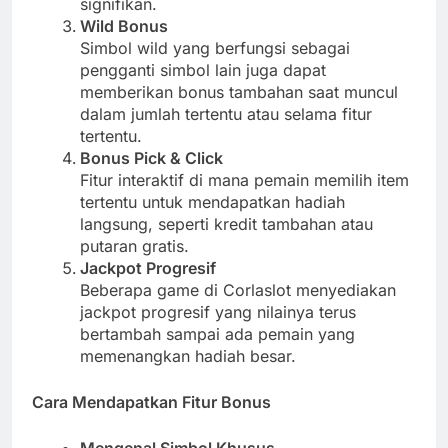
signifikan.
Wild Bonus
Simbol wild yang berfungsi sebagai
pengganti simbol lain juga dapat
memberikan bonus tambahan saat muncul
dalam jumlah tertentu atau selama fitur
tertentu.
Bonus Pick & Click
Fitur interaktif di mana pemain memilih item
tertentu untuk mendapatkan hadiah
langsung, seperti kredit tambahan atau
putaran gratis.
Jackpot Progresif
Beberapa game di Corlaslot menyediakan
jackpot progresif yang nilainya terus
bertambah sampai ada pemain yang
memenangkan hadiah besar.
Cara Mendapatkan Fitur Bonus