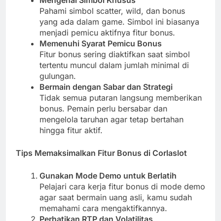
Mengenal Simbol Khusus
Pahami simbol scatter, wild, dan bonus
yang ada dalam game. Simbol ini biasanya
menjadi pemicu aktifnya fitur bonus.
Memenuhi Syarat Pemicu Bonus
Fitur bonus sering diaktifkan saat simbol
tertentu muncul dalam jumlah minimal di
gulungan.
Bermain dengan Sabar dan Strategi
Tidak semua putaran langsung memberikan
bonus. Pemain perlu bersabar dan
mengelola taruhan agar tetap bertahan
hingga fitur aktif.
Tips Memaksimalkan Fitur Bonus di Corlaslot
Gunakan Mode Demo untuk Berlatih
Pelajari cara kerja fitur bonus di mode demo
agar saat bermain uang asli, kamu sudah
memahami cara mengaktifkannya.
Perhatikan RTP dan Volatilitas