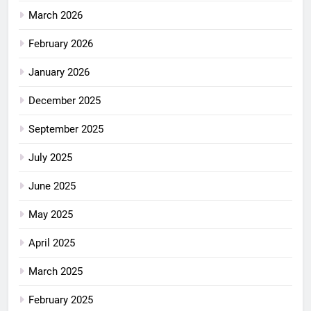
March 2026
February 2026
January 2026
December 2025
September 2025
July 2025
June 2025
May 2025
April 2025
March 2025
February 2025