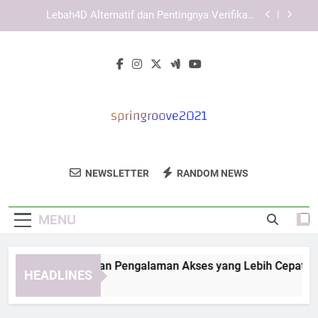
Skip
Lebah4D Alternatif dan Pentingnya Verifikasi
to
Halaman
content
Panduan Akses Slot Lebah4D dengan Langkah
Sederhana untuk Pengalaman Lebih Nyaman
LAE138 Login Tidak Berfungsi? Ini Hal yang Perlu
Diperiksa
Slot Lebah4D dan Pengalaman Akses yang Lebih
Cepat di Perangkat Pribadi
Lebah4D Alternatif dan Pentingnya Verifikasi
Halaman
Spring Groove
Nikmati Festival Musik Terbaik Di Spring
Panduan Akses Slot Lebah4D dengan Langkah
NEWSLETTER
RANDOM NEWS
2021
Sederhana untuk Pengalaman Lebih Nyaman
Groove 2021. Acara Hiburan Untuk
Penggemar Musik Dari Berbagai Genre.
LAE138 Login Tidak Berfungsi? Ini Hal yang Perlu
Diperiksa
MENU
Slot Lebah4D dan Pengalaman Akses yang Lebih Cepat di Pe
HEADLINES
3 Months Ago