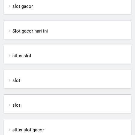
slot gacor
Slot gacor hari ini
situs slot
slot
slot
situs slot gacor