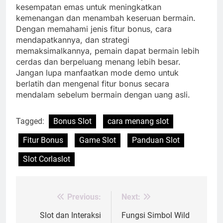
kesempatan emas untuk meningkatkan
kemenangan dan menambah keseruan bermain.
Dengan memahami jenis fitur bonus, cara
mendapatkannya, dan strategi
memaksimalkannya, pemain dapat bermain lebih
cerdas dan berpeluang menang lebih besar.
Jangan lupa manfaatkan mode demo untuk
berlatih dan mengenal fitur bonus secara
mendalam sebelum bermain dengan uang asli.
Tagged:
Bonus Slot
cara menang slot
Fitur Bonus
Game Slot
Panduan Slot
Slot Corlaslot
Previous:
Next:
Post
navigation
Slot dan Interaksi
Fungsi Simbol Wild