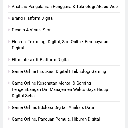
Analisis Pengalaman Pengguna & Teknologi Akses Web
Brand Platform Digital
Desain & Visual Slot
Fintech, Teknologi Digital, Slot Online, Pembayaran
Digital
Fitur Interaktif Platform Digital
Game Online | Edukasi Digital | Teknologi Gaming
Game Online Kesehatan Mental & Gaming
Pengembangan Diri Manajemen Waktu Gaya Hidup
Digital Sehat
Game Online, Edukasi Digital, Analisis Data
Game Online, Panduan Pemula, Hiburan Digital