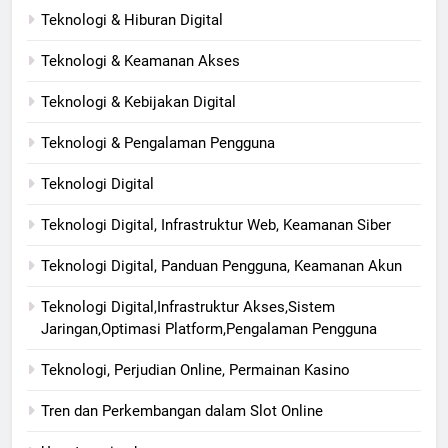
Teknologi & Hiburan Digital
Teknologi & Keamanan Akses
Teknologi & Kebijakan Digital
Teknologi & Pengalaman Pengguna
Teknologi Digital
Teknologi Digital, Infrastruktur Web, Keamanan Siber
Teknologi Digital, Panduan Pengguna, Keamanan Akun
Teknologi Digital,Infrastruktur Akses,Sistem
Jaringan,Optimasi Platform,Pengalaman Pengguna
Teknologi, Perjudian Online, Permainan Kasino
Tren dan Perkembangan dalam Slot Online