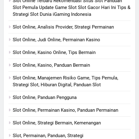
Slot Online Terbaru Rekomendasi Situs Slot Panduan
Slot Pemula Update Game Slot Slot Gacor Hari Ini Tips &
Strategi Slot Dunia iGaming Indonesia
Slot Online, Analisis Provider, Strategi Permainan
Slot Online, Judi Online, Permainan Kasino
Slot Online, Kasino Online, Tips Bermain
Slot Online, Kasino, Panduan Bermain
Slot Online, Manajemen Risiko Game, Tips Pemula,
Strategi Slot, Hiburan Digital, Panduan Slot
Slot Online, Panduan Pengguna
Slot Online, Permainan Kasino, Panduan Permainan
Slot Online, Strategi Bermain, Kemenangan
Slot, Permainan, Panduan, Strategi