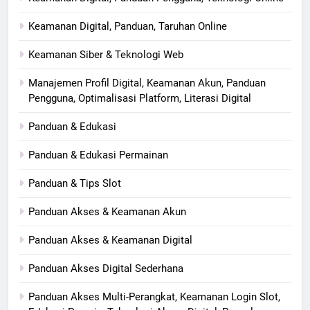
Keamanan Digital, Panduan, Taruhan Online
Keamanan Siber & Teknologi Web
Manajemen Profil Digital, Keamanan Akun, Panduan
Pengguna, Optimalisasi Platform, Literasi Digital
Panduan & Edukasi
Panduan & Edukasi Permainan
Panduan & Tips Slot
Panduan Akses & Keamanan Akun
Panduan Akses & Keamanan Digital
Panduan Akses Digital Sederhana
Panduan Akses Multi-Perangkat, Keamanan Login Slot,