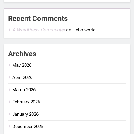
Recent Comments
A WordPress Commenter
on
Hello world!
Archives
May 2026
April 2026
March 2026
February 2026
January 2026
December 2025