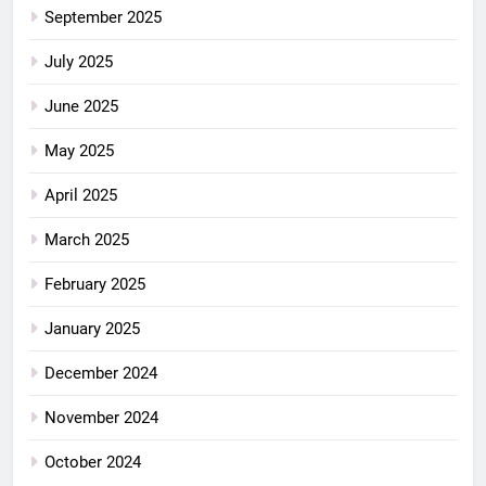
September 2025
July 2025
June 2025
May 2025
April 2025
March 2025
February 2025
January 2025
December 2024
November 2024
October 2024