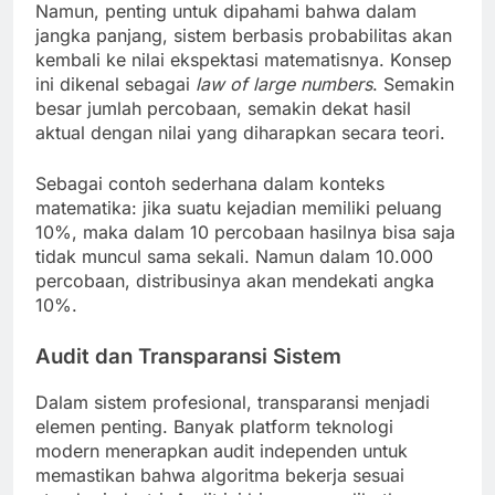
Namun, penting untuk dipahami bahwa dalam
jangka panjang, sistem berbasis probabilitas akan
kembali ke nilai ekspektasi matematisnya. Konsep
ini dikenal sebagai
law of large numbers
. Semakin
besar jumlah percobaan, semakin dekat hasil
aktual dengan nilai yang diharapkan secara teori.
Sebagai contoh sederhana dalam konteks
matematika: jika suatu kejadian memiliki peluang
10%, maka dalam 10 percobaan hasilnya bisa saja
tidak muncul sama sekali. Namun dalam 10.000
percobaan, distribusinya akan mendekati angka
10%.
Audit dan Transparansi Sistem
Dalam sistem profesional, transparansi menjadi
elemen penting. Banyak platform teknologi
modern menerapkan audit independen untuk
memastikan bahwa algoritma bekerja sesuai