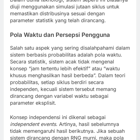
diuji menggunakan simulasi jutaan siklus untuk
memastikan distribusinya sesuai dengan
parameter statistik yang telah dirancang.
Pola Waktu dan Persepsi Pengguna
Salah satu aspek yang sering disalahpahami dalam
sistem berbasis probabilitas adalah pola waktu.
Secara statistik, sistem acak tidak mengenal
konsep “jam tertentu lebih efektif” atau “waktu
khusus menghasilkan hasil berbeda”. Dalam teori
probabilitas, setiap siklus berdiri secara
independen, kecuali sistem tersebut memang
dirancang dengan variabel waktu sebagai
parameter eksplisit.
Konsep independensi ini dikenal sebagai
independent events
. Artinya, hasil sebelumnya
tidak memengaruhi hasil berikutnya. Jika sebuah
sistem dirancang dengan RNG murni, maka pola