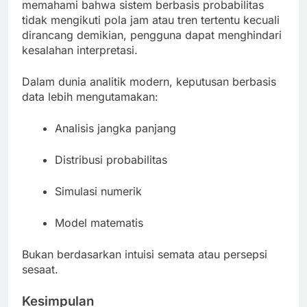
memahami bahwa sistem berbasis probabilitas
tidak mengikuti pola jam atau tren tertentu kecuali
dirancang demikian, pengguna dapat menghindari
kesalahan interpretasi.
Dalam dunia analitik modern, keputusan berbasis
data lebih mengutamakan:
Analisis jangka panjang
Distribusi probabilitas
Simulasi numerik
Model matematis
Bukan berdasarkan intuisi semata atau persepsi
sesaat.
Kesimpulan