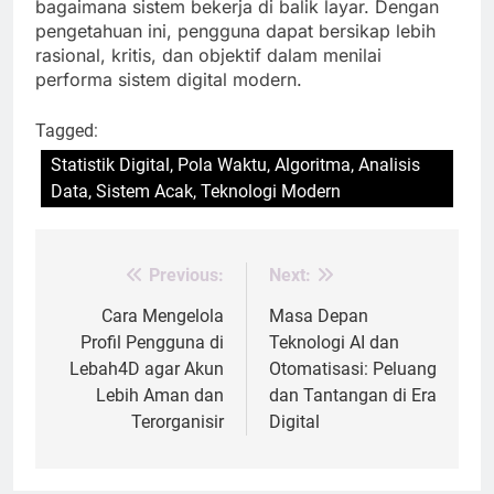
bagaimana sistem bekerja di balik layar. Dengan
pengetahuan ini, pengguna dapat bersikap lebih
rasional, kritis, dan objektif dalam menilai
performa sistem digital modern.
Tagged:
Statistik Digital, Pola Waktu, Algoritma, Analisis
Data, Sistem Acak, Teknologi Modern
Previous:
Next:
Post
navigation
Cara Mengelola
Masa Depan
Profil Pengguna di
Teknologi AI dan
Lebah4D agar Akun
Otomatisasi: Peluang
Lebih Aman dan
dan Tantangan di Era
Terorganisir
Digital