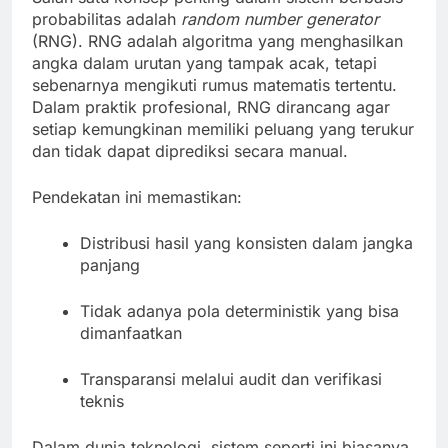
probabilitas adalah
random number generator
(RNG). RNG adalah algoritma yang menghasilkan
angka dalam urutan yang tampak acak, tetapi
sebenarnya mengikuti rumus matematis tertentu.
Dalam praktik profesional, RNG dirancang agar
setiap kemungkinan memiliki peluang yang terukur
dan tidak dapat diprediksi secara manual.
Pendekatan ini memastikan:
Distribusi hasil yang konsisten dalam jangka
panjang
Tidak adanya pola deterministik yang bisa
dimanfaatkan
Transparansi melalui audit dan verifikasi
teknis
Dalam dunia teknologi, sistem seperti ini biasanya