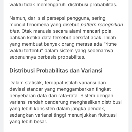
waktu tidak memengaruhi distribusi probabilitas.
Namun, dari sisi persepsi pengguna, sering
muncul fenomena yang disebut
pattern recognition
bias
. Otak manusia secara alami mencari pola,
bahkan ketika data tersebut bersifat acak. Inilah
yang membuat banyak orang merasa ada “ritme
waktu tertentu” dalam sistem yang sebenarnya
sepenuhnya berbasis probabilitas.
Distribusi Probabilitas dan Variansi
Dalam statistik, terdapat istilah variansi dan
deviasi standar yang menggambarkan tingkat
penyebaran data dari rata-rata. Sistem dengan
variansi rendah cenderung menghasilkan distribusi
yang lebih konsisten dalam jangka pendek,
sedangkan variansi tinggi menunjukkan fluktuasi
yang lebih besar.