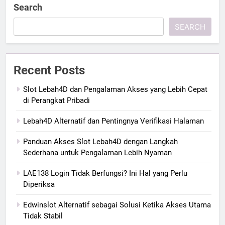
Search
SEARCH
Recent Posts
Slot Lebah4D dan Pengalaman Akses yang Lebih Cepat
di Perangkat Pribadi
Lebah4D Alternatif dan Pentingnya Verifikasi Halaman
Panduan Akses Slot Lebah4D dengan Langkah
Sederhana untuk Pengalaman Lebih Nyaman
LAE138 Login Tidak Berfungsi? Ini Hal yang Perlu
Diperiksa
Edwinslot Alternatif sebagai Solusi Ketika Akses Utama
Tidak Stabil