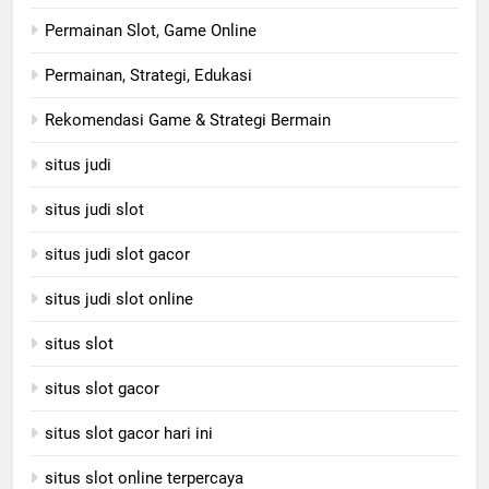
Permainan Slot, Game Online
Permainan, Strategi, Edukasi
Rekomendasi Game & Strategi Bermain
situs judi
situs judi slot
situs judi slot gacor
situs judi slot online
situs slot
situs slot gacor
situs slot gacor hari ini
situs slot online terpercaya