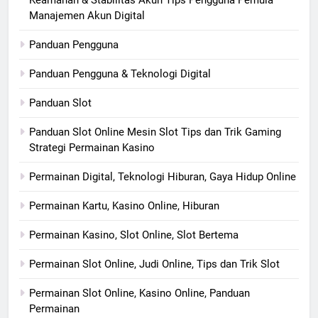
Keamanan & Stabilitas Akun Tips Pengguna Pemula
Manajemen Akun Digital
Panduan Pengguna
Panduan Pengguna & Teknologi Digital
Panduan Slot
Panduan Slot Online Mesin Slot Tips dan Trik Gaming
Strategi Permainan Kasino
Permainan Digital, Teknologi Hiburan, Gaya Hidup Online
Permainan Kartu, Kasino Online, Hiburan
Permainan Kasino, Slot Online, Slot Bertema
Permainan Slot Online, Judi Online, Tips dan Trik Slot
Permainan Slot Online, Kasino Online, Panduan
Permainan