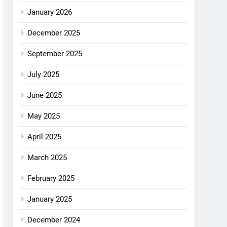
January 2026
December 2025
September 2025
July 2025
June 2025
May 2025
April 2025
March 2025
February 2025
January 2025
December 2024