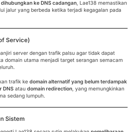
ng dihubungkan ke DNS cadangan
, Lae138 memastikan
i jalur yang berbeda ketika terjadi kegagalan pada
of Service)
iri server dengan trafik palsu agar tidak dapat
ka domain utama menjadi target serangan semacam
luruh.
kan trafik ke
domain alternatif yang belum terdampak
er DNS
atau
domain redirection
, yang memungkinkan
ma sedang lumpuh.
an Sistem
 seperti Lae138 secara rutin melakukan
pemeliharaan