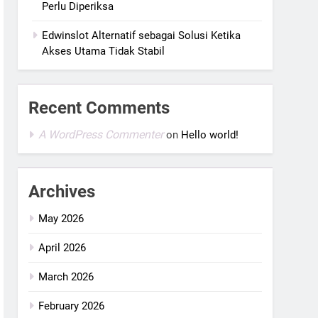
Perlu Diperiksa
Edwinslot Alternatif sebagai Solusi Ketika
Akses Utama Tidak Stabil
Recent Comments
A WordPress Commenter
on
Hello world!
Archives
May 2026
April 2026
March 2026
February 2026