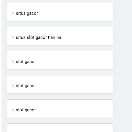
situs gacor
situs slot gacor hari ini
slot gacor
slot gacor
slot gacor