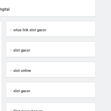
igital
situs link slot gacor
slot gacor
slot online
slot gacor