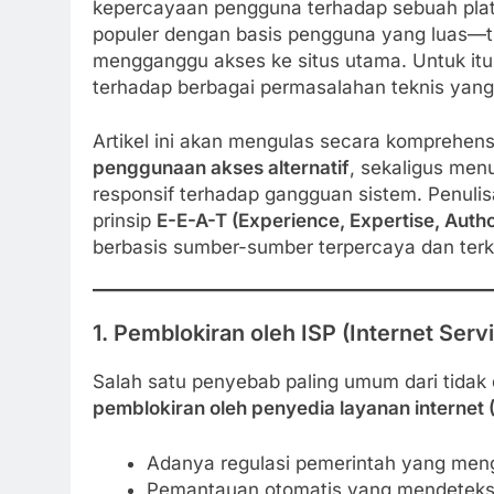
kepercayaan pengguna terhadap sebuah platf
populer dengan basis pengguna yang luas—ti
mengganggu akses ke situs utama. Untuk it
terhadap berbagai permasalahan teknis yang
Artikel ini akan mengulas secara komprehens
penggunaan akses alternatif
, sekaligus men
responsif terhadap gangguan sistem. Penulisa
prinsip
E-E-A-T (Experience, Expertise, Autho
berbasis sumber-sumber terpercaya dan terki
1. Pemblokiran oleh ISP (Internet Serv
Salah satu penyebab paling umum dari tida
pemblokiran oleh penyedia layanan internet 
Adanya regulasi pemerintah yang meng
Pemantauan otomatis yang mendeteksi ak