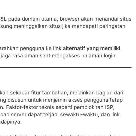
SSL
pada domain utama, browser akan menandai situs
sung meninggalkan situs jika mendapati peringatan
ngarahkan pengguna ke
link alternatif yang memiliki
jaga rasa aman saat mengakses halaman login.
an sekadar fitur tambahan, melainkan bagian dari
ng disusun untuk menjamin akses pengguna tetap
. Faktor-faktor teknis seperti pemblokiran ISP,
ad server dapat terjadi sewaktu-waktu, dan link
adapinya.