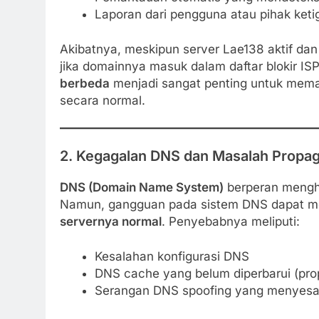
Laporan dari pengguna atau pihak ket
Akibatnya, meskipun server Lae138 aktif dan
jika domainnya masuk dalam daftar blokir ISP
berbeda
menjadi sangat penting untuk mema
secara normal.
2. Kegagalan DNS dan Masalah Propag
DNS (Domain Name System)
berperan mengh
Namun, gangguan pada sistem DNS dapat m
servernya normal
. Penyebabnya meliputi:
Kesalahan konfigurasi DNS
DNS cache yang belum diperbarui (pro
Serangan DNS spoofing yang menyesatk