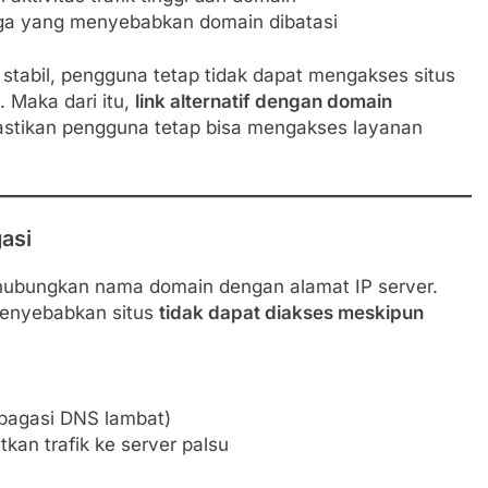
iga yang menyebabkan domain dibatasi
 stabil, pengguna tetap tidak dapat mengakses situs
. Maka dari itu,
link alternatif dengan domain
stikan pengguna tetap bisa mengakses layanan
asi
ubungkan nama domain dengan alamat IP server.
enyebabkan situs
tidak dapat diakses meskipun
pagasi DNS lambat)
an trafik ke server palsu