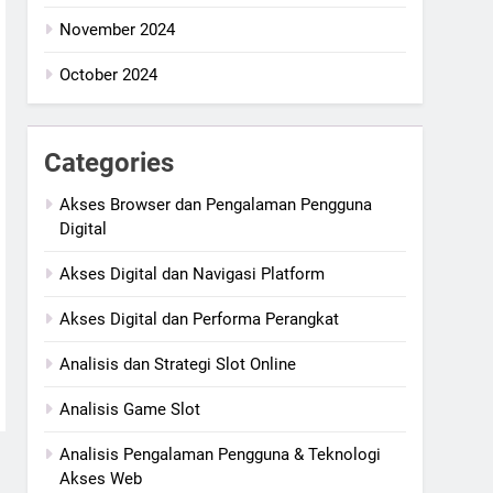
November 2024
October 2024
Categories
Akses Browser dan Pengalaman Pengguna
Digital
Akses Digital dan Navigasi Platform
Akses Digital dan Performa Perangkat
Analisis dan Strategi Slot Online
Analisis Game Slot
Analisis Pengalaman Pengguna & Teknologi
Akses Web