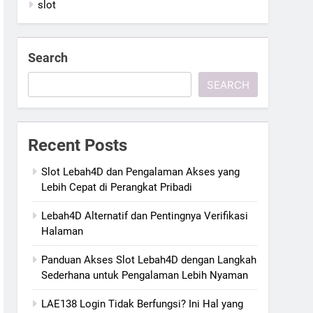
slot
Search
SEARCH
Recent Posts
Slot Lebah4D dan Pengalaman Akses yang
Lebih Cepat di Perangkat Pribadi
Lebah4D Alternatif dan Pentingnya Verifikasi
Halaman
Panduan Akses Slot Lebah4D dengan Langkah
Sederhana untuk Pengalaman Lebih Nyaman
LAE138 Login Tidak Berfungsi? Ini Hal yang