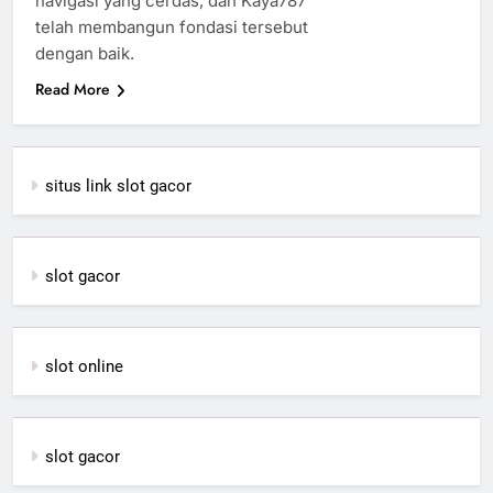
navigasi yang cerdas, dan Kaya787
telah membangun fondasi tersebut
dengan baik.
Read More
situs link slot gacor
slot gacor
slot online
slot gacor