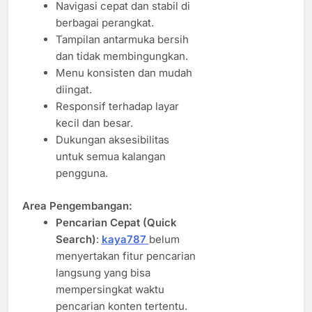
Navigasi cepat dan stabil di
berbagai perangkat.
Tampilan antarmuka bersih
dan tidak membingungkan.
Menu konsisten dan mudah
diingat.
Responsif terhadap layar
kecil dan besar.
Dukungan aksesibilitas
untuk semua kalangan
pengguna.
Area Pengembangan:
Pencarian Cepat (Quick
Search)
:
kaya787
belum
menyertakan fitur pencarian
langsung yang bisa
mempersingkat waktu
pencarian konten tertentu.