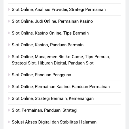
Slot Online, Analisis Provider, Strategi Permainan
Slot Online, Judi Online, Permainan Kasino
Slot Online, Kasino Online, Tips Bermain
Slot Online, Kasino, Panduan Bermain
Slot Online, Manajemen Risiko Game, Tips Pemula,
Strategi Slot, Hiburan Digital, Panduan Slot
Slot Online, Panduan Pengguna
Slot Online, Permainan Kasino, Panduan Permainan
Slot Online, Strategi Bermain, Kemenangan
Slot, Permainan, Panduan, Strategi
Solusi Akses Digital dan Stabilitas Halaman