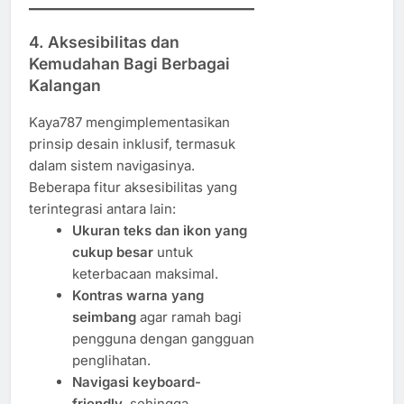
4. Aksesibilitas dan
Kemudahan Bagi Berbagai
Kalangan
Kaya787 mengimplementasikan
prinsip desain inklusif, termasuk
dalam sistem navigasinya.
Beberapa fitur aksesibilitas yang
terintegrasi antara lain:
Ukuran teks dan ikon yang
cukup besar
untuk
keterbacaan maksimal.
Kontras warna yang
seimbang
agar ramah bagi
pengguna dengan gangguan
penglihatan.
Navigasi keyboard-
friendly
, sehingga