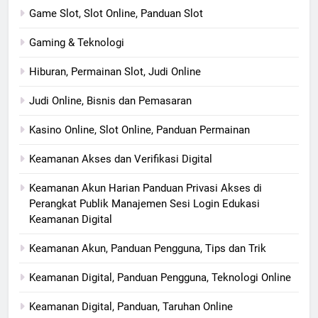
Game Slot, Slot Online, Panduan Slot
Gaming & Teknologi
Hiburan, Permainan Slot, Judi Online
Judi Online, Bisnis dan Pemasaran
Kasino Online, Slot Online, Panduan Permainan
Keamanan Akses dan Verifikasi Digital
Keamanan Akun Harian Panduan Privasi Akses di
Perangkat Publik Manajemen Sesi Login Edukasi
Keamanan Digital
Keamanan Akun, Panduan Pengguna, Tips dan Trik
Keamanan Digital, Panduan Pengguna, Teknologi Online
Keamanan Digital, Panduan, Taruhan Online