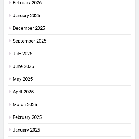
February 2026
January 2026
December 2025
September 2025
July 2025
June 2025
May 2025
April 2025
March 2025
February 2025
January 2025