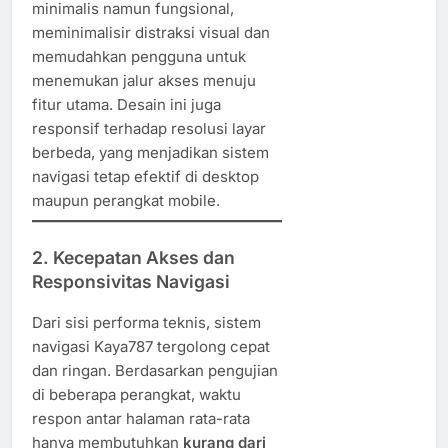
minimalis namun fungsional,
meminimalisir distraksi visual dan
memudahkan pengguna untuk
menemukan jalur akses menuju
fitur utama. Desain ini juga
responsif terhadap resolusi layar
berbeda, yang menjadikan sistem
navigasi tetap efektif di desktop
maupun perangkat mobile.
2. Kecepatan Akses dan
Responsivitas Navigasi
Dari sisi performa teknis, sistem
navigasi Kaya787 tergolong cepat
dan ringan. Berdasarkan pengujian
di beberapa perangkat, waktu
respon antar halaman rata-rata
hanya membutuhkan
kurang dari