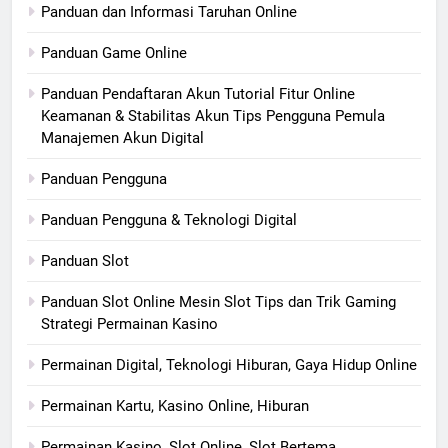
Panduan dan Informasi Taruhan Online
Panduan Game Online
Panduan Pendaftaran Akun Tutorial Fitur Online
Keamanan & Stabilitas Akun Tips Pengguna Pemula
Manajemen Akun Digital
Panduan Pengguna
Panduan Pengguna & Teknologi Digital
Panduan Slot
Panduan Slot Online Mesin Slot Tips dan Trik Gaming
Strategi Permainan Kasino
Permainan Digital, Teknologi Hiburan, Gaya Hidup Online
Permainan Kartu, Kasino Online, Hiburan
Permainan Kasino, Slot Online, Slot Bertema