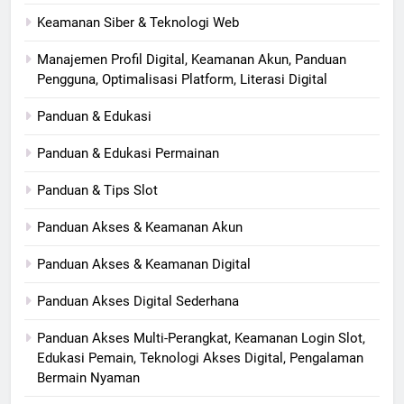
Keamanan Siber & Teknologi Web
Manajemen Profil Digital, Keamanan Akun, Panduan
Pengguna, Optimalisasi Platform, Literasi Digital
Panduan & Edukasi
Panduan & Edukasi Permainan
Panduan & Tips Slot
Panduan Akses & Keamanan Akun
Panduan Akses & Keamanan Digital
Panduan Akses Digital Sederhana
Panduan Akses Multi-Perangkat, Keamanan Login Slot,
Edukasi Pemain, Teknologi Akses Digital, Pengalaman
Bermain Nyaman