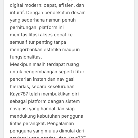
digital modern: cepat, efisien, dan
intuitif. Dengan pendekatan desain
yang sederhana namun penuh
perhitungan, platform ini
memfasilitasi akses cepat ke
semua fitur penting tanpa
mengorbankan estetika maupun
fungsionalitas.
Meskipun masih terdapat ruang
untuk pengembangan seperti fitur
pencarian instan dan navigasi
hierarkis, secara keseluruhan
Kaya787 telah membuktikan diri
sebagai platform dengan sistem
navigasi yang handal dan siap
mendukung kebutuhan pengguna
lintas perangkat. Pengalaman
pengguna yang mulus dimulai dari