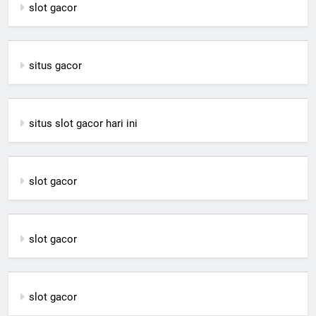
slot gacor
situs gacor
situs slot gacor hari ini
slot gacor
slot gacor
slot gacor