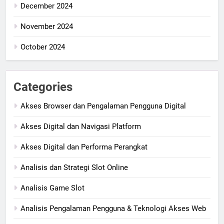
December 2024
November 2024
October 2024
Categories
Akses Browser dan Pengalaman Pengguna Digital
Akses Digital dan Navigasi Platform
Akses Digital dan Performa Perangkat
Analisis dan Strategi Slot Online
Analisis Game Slot
Analisis Pengalaman Pengguna & Teknologi Akses Web