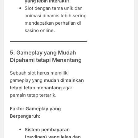
yang lebih interaktif
.
Slot dengan tema unik dan
animasi dinamis lebih sering
mendapatkan perhatian di
kasino online.
5.
Gameplay yang Mudah
Dipahami tetapi Menantang
Sebuah slot harus memiliki
gameplay yang
mudah dimainkan
tetapi tetap menantang
agar
pemain tetap tertarik.
Faktor Gameplay yang
Berpengaruh:
Sistem pembayaran
(paylines) yang jelas dan