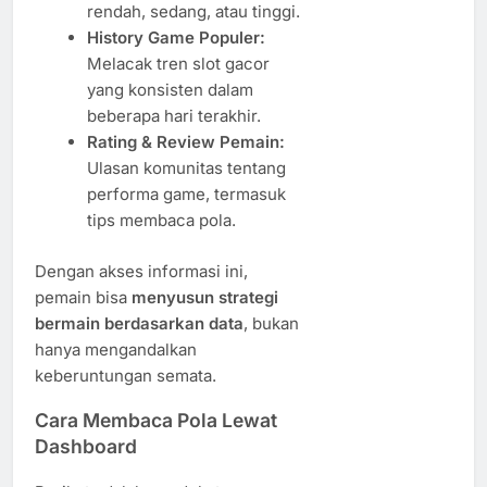
rendah, sedang, atau tinggi.
History Game Populer:
Melacak tren slot gacor
yang konsisten dalam
beberapa hari terakhir.
Rating & Review Pemain:
Ulasan komunitas tentang
performa game, termasuk
tips membaca pola.
Dengan akses informasi ini,
pemain bisa
menyusun strategi
bermain berdasarkan data
, bukan
hanya mengandalkan
keberuntungan semata.
Cara Membaca Pola Lewat
Dashboard