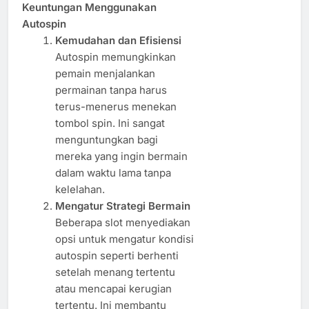
Keuntungan Menggunakan
Autospin
Kemudahan dan Efisiensi
Autospin memungkinkan
pemain menjalankan
permainan tanpa harus
terus-menerus menekan
tombol spin. Ini sangat
menguntungkan bagi
mereka yang ingin bermain
dalam waktu lama tanpa
kelelahan.
Mengatur Strategi Bermain
Beberapa slot menyediakan
opsi untuk mengatur kondisi
autospin seperti berhenti
setelah menang tertentu
atau mencapai kerugian
tertentu. Ini membantu