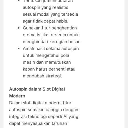
Tentukan jumlah putaran
autospin yang realistis
sesuai modal yang tersedia
agar tidak cepat habis.
Gunakan fitur penghentian
otomatis jika tersedia untuk
menghindari kerugian besar.
Amati hasil selama autospin
untuk mengetahui pola
mesin dan memutuskan
kapan harus berhenti atau
mengubah strategi.
Autospin dalam Slot Digital
Modern
Dalam slot digital modern, fitur
autospin semakin canggih dengan
integrasi teknologi seperti AI yang
dapat menyesuaikan taruhan