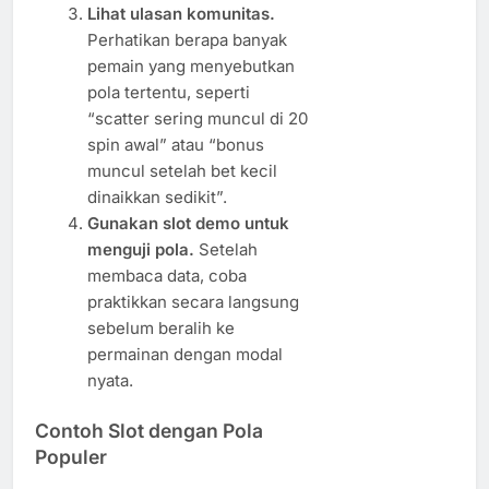
Lihat ulasan komunitas.
Perhatikan berapa banyak
pemain yang menyebutkan
pola tertentu, seperti
“scatter sering muncul di 20
spin awal” atau “bonus
muncul setelah bet kecil
dinaikkan sedikit”.
Gunakan slot demo untuk
menguji pola.
Setelah
membaca data, coba
praktikkan secara langsung
sebelum beralih ke
permainan dengan modal
nyata.
Contoh Slot dengan Pola
Populer