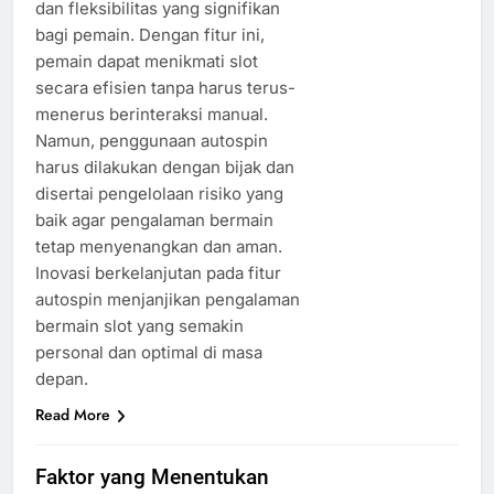
dan fleksibilitas yang signifikan
bagi pemain. Dengan fitur ini,
pemain dapat menikmati slot
secara efisien tanpa harus terus-
menerus berinteraksi manual.
Namun, penggunaan autospin
harus dilakukan dengan bijak dan
disertai pengelolaan risiko yang
baik agar pengalaman bermain
tetap menyenangkan dan aman.
Inovasi berkelanjutan pada fitur
autospin menjanjikan pengalaman
bermain slot yang semakin
personal dan optimal di masa
depan.
Read More
Faktor yang Menentukan