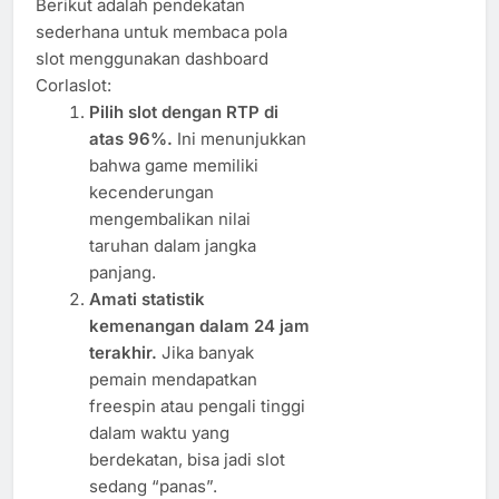
Berikut adalah pendekatan
sederhana untuk membaca pola
slot menggunakan dashboard
Corlaslot:
Pilih slot dengan RTP di
atas 96%.
Ini menunjukkan
bahwa game memiliki
kecenderungan
mengembalikan nilai
taruhan dalam jangka
panjang.
Amati statistik
kemenangan dalam 24 jam
terakhir.
Jika banyak
pemain mendapatkan
freespin atau pengali tinggi
dalam waktu yang
berdekatan, bisa jadi slot
sedang “panas”.