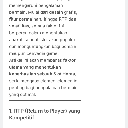
memengaruhi pengalaman
bermain. Mulai dari
desain grafis,
fitur permainan, hingga RTP dan
volatilitas
, semua faktor ini
berperan dalam menentukan
apakah sebuah slot akan populer
dan menguntungkan bagi pemain
maupun penyedia game.
Artikel ini akan membahas
faktor
utama yang menentukan
keberhasilan sebuah Slot Horas
,
serta mengapa elemen-elemen ini
penting bagi pengalaman bermain
yang optimal.
1.
RTP (Return to Player) yang
Kompetitif