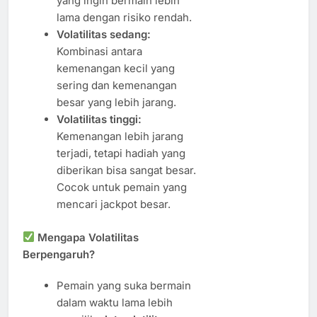
yang ingin bermain lebih
lama dengan risiko rendah.
Volatilitas sedang:
Kombinasi antara
kemenangan kecil yang
sering dan kemenangan
besar yang lebih jarang.
Volatilitas tinggi:
Kemenangan lebih jarang
terjadi, tetapi hadiah yang
diberikan bisa sangat besar.
Cocok untuk pemain yang
mencari jackpot besar.
Mengapa Volatilitas
Berpengaruh?
Pemain yang suka bermain
dalam waktu lama lebih