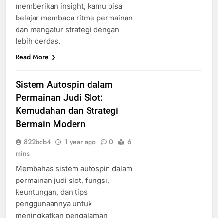
memberikan insight, kamu bisa
belajar membaca ritme permainan
dan mengatur strategi dengan
lebih cerdas.
Read More
Sistem Autospin dalam
Permainan Judi Slot:
Kemudahan dan Strategi
Bermain Modern
822bcb4
1 year ago
0
6
mins
Membahas sistem autospin dalam
permainan judi slot, fungsi,
keuntungan, dan tips
penggunaannya untuk
meningkatkan pengalaman