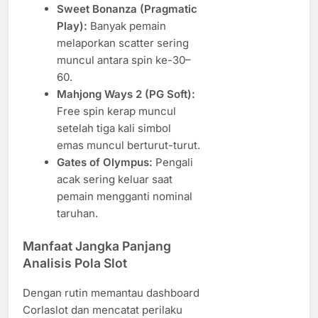
Sweet Bonanza (Pragmatic
Play):
Banyak pemain
melaporkan scatter sering
muncul antara spin ke-30–
60.
Mahjong Ways 2 (PG Soft):
Free spin kerap muncul
setelah tiga kali simbol
emas muncul berturut-turut.
Gates of Olympus:
Pengali
acak sering keluar saat
pemain mengganti nominal
taruhan.
Manfaat Jangka Panjang
Analisis Pola Slot
Dengan rutin memantau dashboard
Corlaslot dan mencatat perilaku