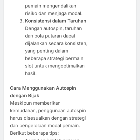
pemain mengendalikan
risiko dan menjaga modal.
Konsistensi dalam Taruhan
Dengan autospin, taruhan
dan pola putaran dapat
dijalankan secara konsisten,
yang penting dalam
beberapa strategi bermain
slot untuk mengoptimalkan
hasil.
Cara Menggunakan Autospin
dengan Bijak
Meskipun memberikan
kemudahan, penggunaan autospin
harus disesuaikan dengan strategi
dan pengelolaan modal pemain.
Berikut beberapa tips: