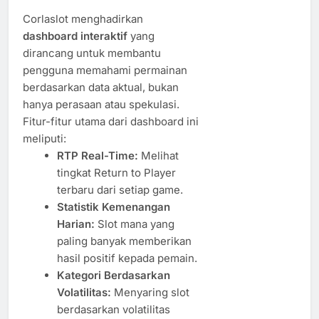
Corlaslot menghadirkan
dashboard interaktif
yang
dirancang untuk membantu
pengguna memahami permainan
berdasarkan data aktual, bukan
hanya perasaan atau spekulasi.
Fitur-fitur utama dari dashboard ini
meliputi:
RTP Real-Time:
Melihat
tingkat Return to Player
terbaru dari setiap game.
Statistik Kemenangan
Harian:
Slot mana yang
paling banyak memberikan
hasil positif kepada pemain.
Kategori Berdasarkan
Volatilitas:
Menyaring slot
berdasarkan volatilitas