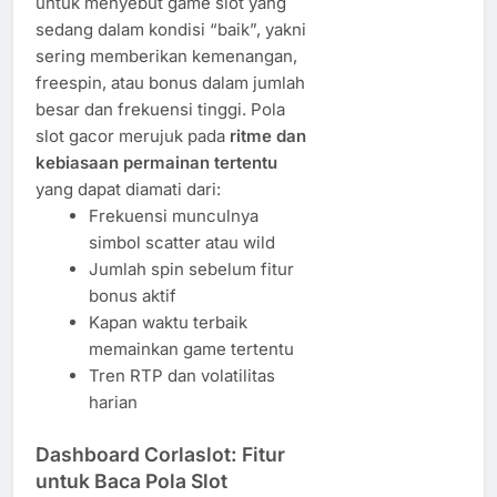
untuk menyebut game slot yang
sedang dalam kondisi “baik”, yakni
sering memberikan kemenangan,
freespin, atau bonus dalam jumlah
besar dan frekuensi tinggi. Pola
slot gacor merujuk pada
ritme dan
kebiasaan permainan tertentu
yang dapat diamati dari:
Frekuensi munculnya
simbol scatter atau wild
Jumlah spin sebelum fitur
bonus aktif
Kapan waktu terbaik
memainkan game tertentu
Tren RTP dan volatilitas
harian
Dashboard Corlaslot: Fitur
untuk Baca Pola Slot