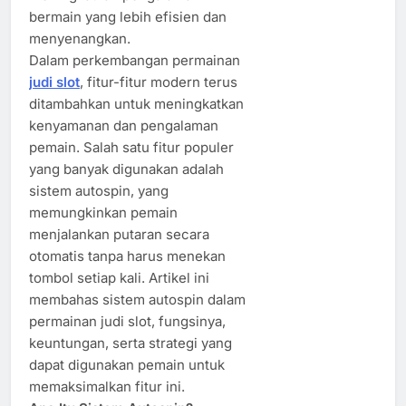
bermain yang lebih efisien dan
menyenangkan.
Dalam perkembangan permainan
judi slot
, fitur-fitur modern terus
ditambahkan untuk meningkatkan
kenyamanan dan pengalaman
pemain. Salah satu fitur populer
yang banyak digunakan adalah
sistem autospin, yang
memungkinkan pemain
menjalankan putaran secara
otomatis tanpa harus menekan
tombol setiap kali. Artikel ini
membahas sistem autospin dalam
permainan judi slot, fungsinya,
keuntungan, serta strategi yang
dapat digunakan pemain untuk
memaksimalkan fitur ini.