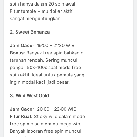
spin hanya dalam 20 spin awal.
Fitur tumble + multiplier aktif
sangat menguntungkan.
2.
Sweet Bonanza
Jam Gacor:
19:00 – 21:30 WIB
Bonus:
Banyak free spin bahkan di
taruhan rendah. Sering muncul
pengali 50x–100x saat mode free
spin aktif. Ideal untuk pemula yang
ingin modal kecil jadi besar.
3.
Wild West Gold
Jam Gacor:
20:00 – 22:00 WIB
Fitur Kuat:
Sticky wild dalam mode
free spin bisa memicu mega win.
Banyak laporan free spin muncul