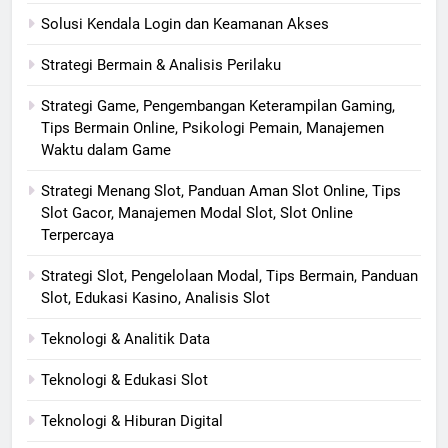
Solusi Kendala Login dan Keamanan Akses
Strategi Bermain & Analisis Perilaku
Strategi Game, Pengembangan Keterampilan Gaming,
Tips Bermain Online, Psikologi Pemain, Manajemen
Waktu dalam Game
Strategi Menang Slot, Panduan Aman Slot Online, Tips
Slot Gacor, Manajemen Modal Slot, Slot Online
Terpercaya
Strategi Slot, Pengelolaan Modal, Tips Bermain, Panduan
Slot, Edukasi Kasino, Analisis Slot
Teknologi & Analitik Data
Teknologi & Edukasi Slot
Teknologi & Hiburan Digital