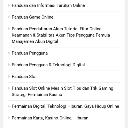
Panduan dan Informasi Taruhan Online
Panduan Game Online
Panduan Pendaftaran Akun Tutorial Fitur Online
Keamanan & Stabilitas Akun Tips Pengguna Pemula
Manajemen Akun Digital
Panduan Pengguna
Panduan Pengguna & Teknologi Digital
Panduan Slot
Panduan Slot Online Mesin Slot Tips dan Trik Gaming
Strategi Permainan Kasino
Permainan Digital, Teknologi Hiburan, Gaya Hidup Online
Permainan Kartu, Kasino Online, Hiburan