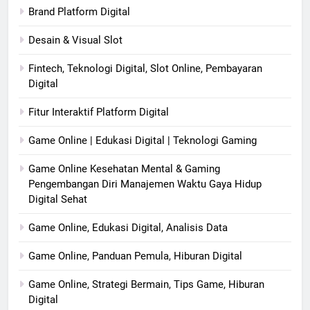
Brand Platform Digital
Desain & Visual Slot
Fintech, Teknologi Digital, Slot Online, Pembayaran
Digital
Fitur Interaktif Platform Digital
Game Online | Edukasi Digital | Teknologi Gaming
Game Online Kesehatan Mental & Gaming
Pengembangan Diri Manajemen Waktu Gaya Hidup
Digital Sehat
Game Online, Edukasi Digital, Analisis Data
Game Online, Panduan Pemula, Hiburan Digital
Game Online, Strategi Bermain, Tips Game, Hiburan
Digital