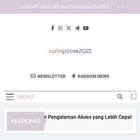
Halaman
Skip
Panduan Akses Slot Lebah4D dengan Langkah
to
Sederhana untuk Pengalaman Lebih Nyaman
content
LAE138 Login Tidak Berfungsi? Ini Hal yang Perlu
Diperiksa
Slot Lebah4D dan Pengalaman Akses yang Lebih
Cepat di Perangkat Pribadi
Lebah4D Alternatif dan Pentingnya Verifikasi
Halaman
Panduan Akses Slot Lebah4D dengan Langkah
Spring Groove
Sederhana untuk Pengalaman Lebih Nyaman
Nikmati Festival Musik Terbaik Di Spring
NEWSLETTER
RANDOM NEWS
LAE138 Login Tidak Berfungsi? Ini Hal yang Perlu
2021
Groove 2021. Acara Hiburan Untuk
Diperiksa
Penggemar Musik Dari Berbagai Genre.
MENU
Slot Lebah4D dan Pengalaman Akses yang Lebih Cepat di Pera
HEADLINES
3 Months Ago