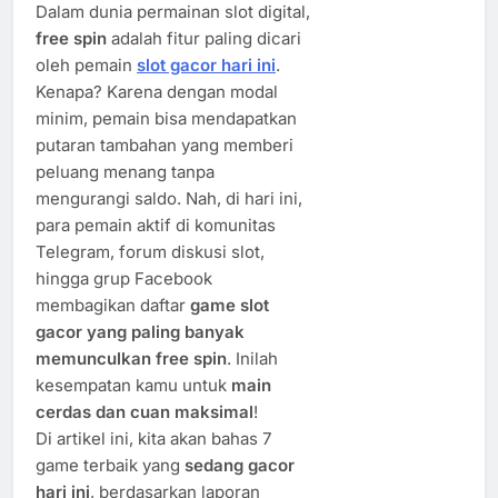
Dalam dunia permainan slot digital,
free spin
adalah fitur paling dicari
oleh pemain
slot gacor hari ini
.
Kenapa? Karena dengan modal
minim, pemain bisa mendapatkan
putaran tambahan yang memberi
peluang menang tanpa
mengurangi saldo. Nah, di hari ini,
para pemain aktif di komunitas
Telegram, forum diskusi slot,
hingga grup Facebook
membagikan daftar
game slot
gacor yang paling banyak
memunculkan free spin
. Inilah
kesempatan kamu untuk
main
cerdas dan cuan maksimal
!
Di artikel ini, kita akan bahas 7
game terbaik yang
sedang gacor
hari ini
, berdasarkan laporan