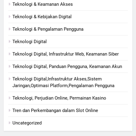
Teknologi & Keamanan Akses
Teknologi & Kebijakan Digital
Teknologi & Pengalaman Pengguna
Teknologi Digital
Teknologi Digital, Infrastruktur Web, Keamanan Siber
Teknologi Digital, Panduan Pengguna, Keamanan Akun
Teknologi Digital,Infrastruktur Akses,Sistem
Jaringan,Optimasi Platform,Pengalaman Pengguna
Teknologi, Perjudian Online, Permainan Kasino
Tren dan Perkembangan dalam Slot Online
Uncategorized