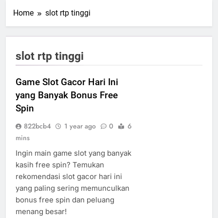
Home
slot rtp tinggi
slot rtp tinggi
Game Slot Gacor Hari Ini
yang Banyak Bonus Free
Spin
822bcb4
1 year ago
0
6
mins
Ingin main game slot yang banyak
kasih free spin? Temukan
rekomendasi slot gacor hari ini
yang paling sering memunculkan
bonus free spin dan peluang
menang besar!