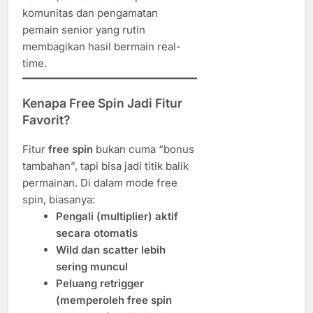
komunitas dan pengamatan
pemain senior yang rutin
membagikan hasil bermain real-
time.
Kenapa Free Spin Jadi Fitur
Favorit?
Fitur
free spin
bukan cuma “bonus
tambahan”, tapi bisa jadi titik balik
permainan. Di dalam mode free
spin, biasanya:
Pengali (multiplier) aktif
secara otomatis
Wild dan scatter lebih
sering muncul
Peluang retrigger
(memperoleh free spin