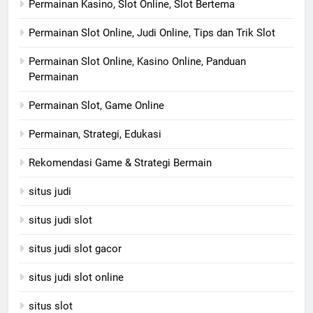
Permainan Kasino, Slot Online, Slot Bertema
Permainan Slot Online, Judi Online, Tips dan Trik Slot
Permainan Slot Online, Kasino Online, Panduan
Permainan
Permainan Slot, Game Online
Permainan, Strategi, Edukasi
Rekomendasi Game & Strategi Bermain
situs judi
situs judi slot
situs judi slot gacor
situs judi slot online
situs slot