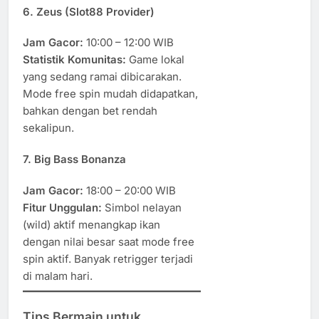
6.
Zeus (Slot88 Provider)
Jam Gacor:
10:00 – 12:00 WIB
Statistik Komunitas:
Game lokal
yang sedang ramai dibicarakan.
Mode free spin mudah didapatkan,
bahkan dengan bet rendah
sekalipun.
7.
Big Bass Bonanza
Jam Gacor:
18:00 – 20:00 WIB
Fitur Unggulan:
Simbol nelayan
(wild) aktif menangkap ikan
dengan nilai besar saat mode free
spin aktif. Banyak retrigger terjadi
di malam hari.
Tips Bermain untuk