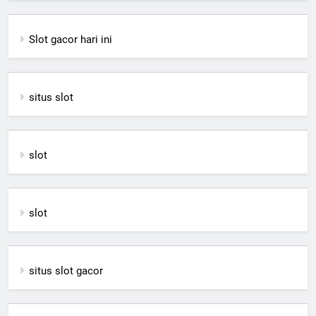
Slot gacor hari ini
situs slot
slot
slot
situs slot gacor