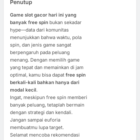
Penutup
Game slot gacor hari ini yang
banyak free spin
bukan sekadar
hype—data dari komunitas
menunjukkan bahwa waktu, pola
spin, dan jenis game sangat
berpengaruh pada peluang
menang. Dengan memilih game
yang tepat dan memainkan di jam
optimal, kamu bisa dapat
free spin
berkali-kali bahkan hanya dari
modal kecil
.
Ingat, meskipun free spin memberi
banyak peluang, tetaplah bermain
dengan strategi dan kendali.
Jangan sampai euforia
membuatmu lupa target.
Selamat mencoba rekomendasi