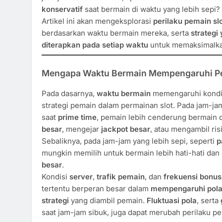
konservatif
saat bermain di waktu yang lebih sepi?
Artikel ini akan mengeksplorasi
perilaku pemain sl
berdasarkan waktu bermain mereka, serta
strategi
diterapkan pada setiap waktu
untuk memaksimalka
Mengapa Waktu Bermain Mempengaruhi Pe
Pada dasarnya,
waktu bermain
memengaruhi kondis
strategi pemain dalam permainan slot. Pada jam-jam
saat
prime time
, pemain lebih cenderung bermain
besar
, mengejar
jackpot besar
, atau mengambil risi
Sebaliknya, pada jam-jam yang lebih sepi, seperti
p
mungkin memilih untuk bermain lebih hati-hati da
besar
.
Kondisi
server
,
trafik pemain
, dan
frekuensi bonus
tertentu berperan besar dalam
mempengaruhi pola
strategi
yang diambil pemain.
Fluktuasi pola
, serta
saat jam-jam sibuk, juga dapat merubah perilaku p