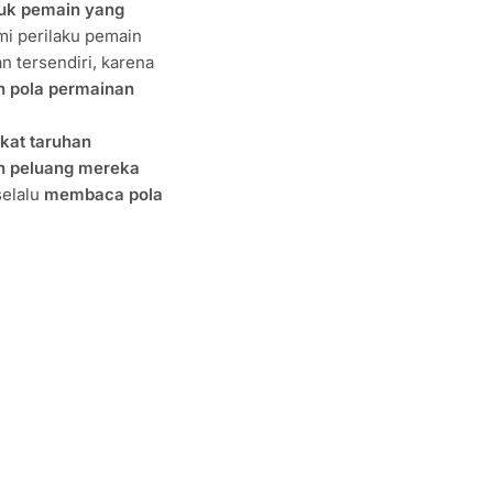
tuk pemain yang
i perilaku pemain
 tersendiri, karena
n pola permainan
gkat taruhan
 peluang mereka
selalu
membaca pola