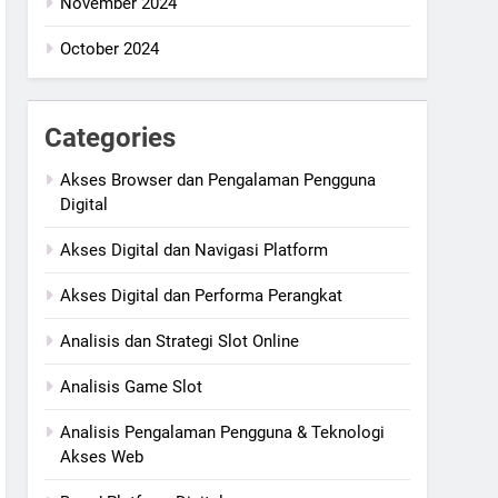
November 2024
October 2024
Categories
Akses Browser dan Pengalaman Pengguna
Digital
Akses Digital dan Navigasi Platform
Akses Digital dan Performa Perangkat
Analisis dan Strategi Slot Online
Analisis Game Slot
Analisis Pengalaman Pengguna & Teknologi
Akses Web