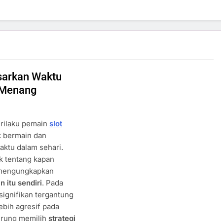
asarkan Waktu
k Menang
rilaku pemain
slot
k bermain dan
ktu dalam sehari.
ik tentang kapan
g mengungkapkan
 itu sendiri
. Pada
ignifikan tergantung
ebih agresif pada
erung memilih
strategi