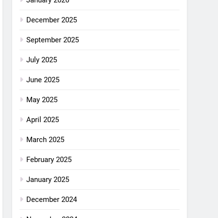
December 2025
September 2025
July 2025
June 2025
May 2025
April 2025
March 2025
February 2025
January 2025
December 2024