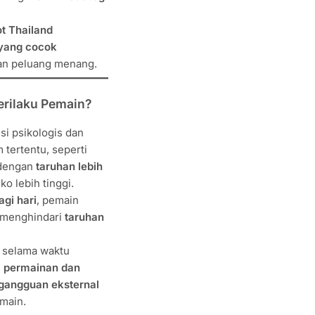
ot Thailand
 yang cocok
n peluang menang.
rilaku Pemain?
i psikologis dan
 tertentu, seperti
 dengan
taruhan lebih
ko lebih tinggi.
agi hari
, pemain
n menghindari
taruhan
selama waktu
 permainan dan
gangguan eksternal
emain.