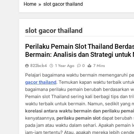
Home
slot gacor thailand
slot gacor thailand
Perilaku Pemain Slot Thailand Berd
Bermain: Analisis dan Strategi untu
822bcb4
1 Year Ago
0
7 Mins
Pelajari bagaimana waktu bermain memengaruhi pe
gacor thailand
. Temukan kapan waktu terbaik untu
bagaimana perilaku pemain berubah berdasarkan wa
Pemain slot Thailand sering kali berbagi tips dan tr
waktu terbaik untuk bermain. Namun, sedikit yan
korelasi antara waktu bermain dan perilaku pemain
kenyataannya,
perilaku pemain slot
dapat berubah s
pada jam atau waktu dalam sehari. Apakah pemain l
jam-jam tertentu? Atau, apakah mereka lebih cend