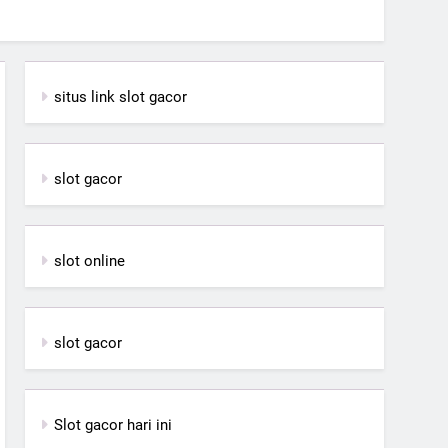
situs link slot gacor
slot gacor
slot online
slot gacor
Slot gacor hari ini