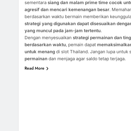
sementara
siang dan malam prime time cocok un
agresif dan mencari kemenangan besar
. Memaham
berdasarkan waktu bermain memberikan keunggulan
strategi yang digunakan dapat disesuaikan denga
yang muncul pada jam-jam tertentu
.
Dengan menyesuaikan
strategi permainan dan tin
berdasarkan waktu
, pemain dapat
memaksimalkan
untuk menang
di slot Thailand. Jangan lupa untuk 
permainan
dan menjaga agar saldo tetap terjaga.
Read More