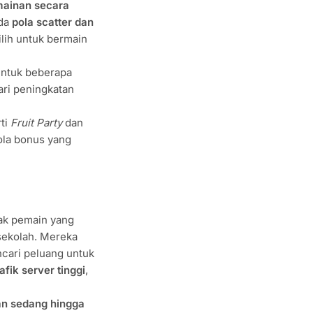
ainan secara
ada
pola scatter dan
lih untuk bermain
ntuk beberapa
ari peningkatan
ti
Fruit Party
dan
ola bonus yang
ak pemain yang
 sekolah. Mereka
cari peluang untuk
rafik server tinggi
,
an sedang hingga