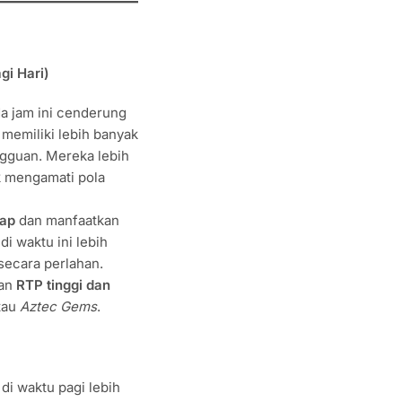
gi Hari)
da jam ini cenderung
 memiliki lebih banyak
gguan. Mereka lebih
k mengamati pola
hap
dan manfaatkan
di waktu ini lebih
secara perlahan.
gan
RTP tinggi dan
tau
Aztec Gems
.
di waktu pagi lebih