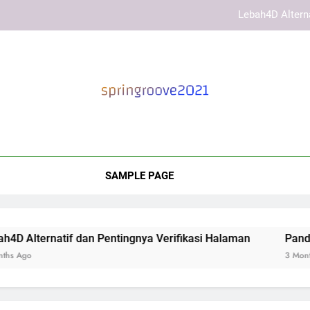
Lebah4D Alterna
Panduan Akses Slot Lebah4D dengan Langkah Sede
LAE138 Login Tidak B
Slot Lebah4D dan Pengalaman Akses 
ing Groove 2021
Lebah4D Alterna
stival Musik Terbaik Di Spring Groove 2021. Acara Hiburan Un
Panduan Akses Slot Lebah4D dengan Langkah Sede
SAMPLE PAGE
LAE138 Login Tidak B
rnatif dan Pentingnya Verifikasi Halaman
Panduan Akse
3 Months Ago