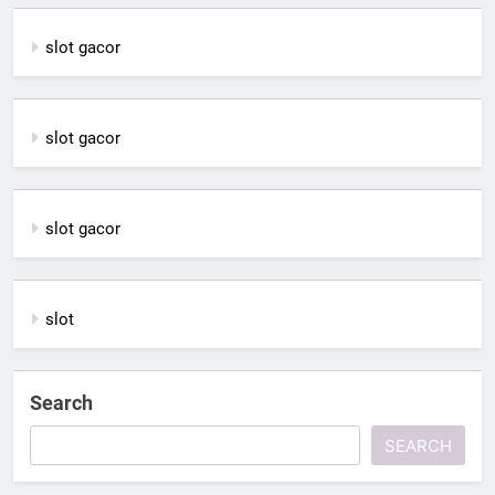
slot gacor
slot gacor
slot gacor
slot
Search
SEARCH