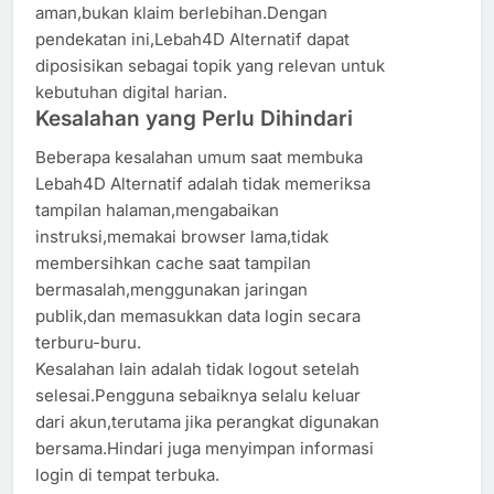
aman,bukan klaim berlebihan.Dengan
pendekatan ini,Lebah4D Alternatif dapat
diposisikan sebagai topik yang relevan untuk
kebutuhan digital harian.
Kesalahan yang Perlu Dihindari
Beberapa kesalahan umum saat membuka
Lebah4D Alternatif adalah tidak memeriksa
tampilan halaman,mengabaikan
instruksi,memakai browser lama,tidak
membersihkan cache saat tampilan
bermasalah,menggunakan jaringan
publik,dan memasukkan data login secara
terburu-buru.
Kesalahan lain adalah tidak logout setelah
selesai.Pengguna sebaiknya selalu keluar
dari akun,terutama jika perangkat digunakan
bersama.Hindari juga menyimpan informasi
login di tempat terbuka.