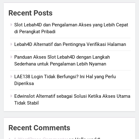
Recent Posts
Slot Lebah4D dan Pengalaman Akses yang Lebih Cepat
di Perangkat Pribadi
Lebah4D Alternatif dan Pentingnya Verifikasi Halaman
Panduan Akses Slot Lebah4D dengan Langkah
Sederhana untuk Pengalaman Lebih Nyaman
LAE138 Login Tidak Berfungsi? Ini Hal yang Perlu
Diperiksa
Edwinslot Alternatif sebagai Solusi Ketika Akses Utama
Tidak Stabil
Recent Comments