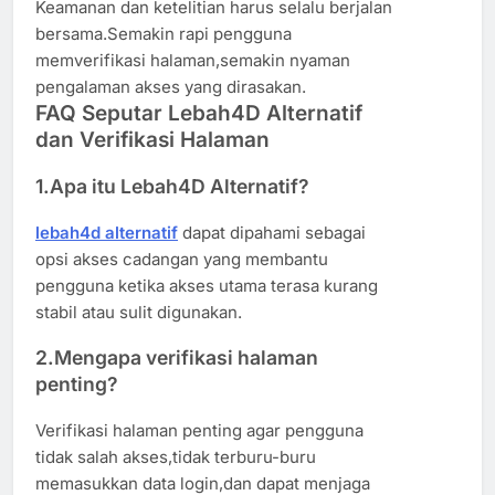
Keamanan dan ketelitian harus selalu berjalan
bersama.Semakin rapi pengguna
memverifikasi halaman,semakin nyaman
pengalaman akses yang dirasakan.
FAQ Seputar Lebah4D Alternatif
dan Verifikasi Halaman
1.Apa itu Lebah4D Alternatif?
lebah4d alternatif
dapat dipahami sebagai
opsi akses cadangan yang membantu
pengguna ketika akses utama terasa kurang
stabil atau sulit digunakan.
2.Mengapa verifikasi halaman
penting?
Verifikasi halaman penting agar pengguna
tidak salah akses,tidak terburu-buru
memasukkan data login,dan dapat menjaga