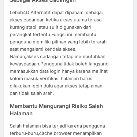
Lebah4D Alternatif dapat dipahami sebagai
akses cadangan ketika akses utama terasa
kurang stabil atau sulit digunakan dari
perangkat tertentu.Fungsi ini membantu
pengguna memiliki pilihan yang lebih terarah
saat mengalami kendala akses.
Namun,akses cadangan tetap membutuhkan
kewaspadaan.Pengguna tidak boleh langsung
memasukkan data login hanya karena melihat
kolom masuk.Verifikasi halaman harus
dilakukan lebih dulu agar akses tetap aman
dan tidak salah arah.
Membantu Mengurangi Risiko Salah
Halaman
Salah halaman bisa terjadi karena pengguna
terburu-buru,cache browser menampilkan