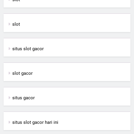
slot
situs slot gacor
slot gacor
situs gacor
situs slot gacor hari ini