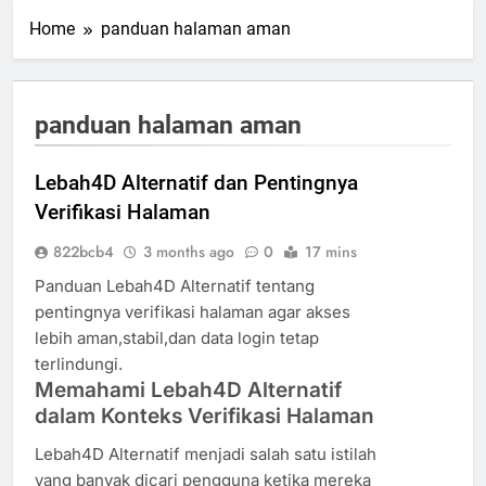
Home
panduan halaman aman
panduan halaman aman
Lebah4D Alternatif dan Pentingnya
Verifikasi Halaman
822bcb4
3 months ago
0
17 mins
Panduan Lebah4D Alternatif tentang
pentingnya verifikasi halaman agar akses
lebih aman,stabil,dan data login tetap
terlindungi.
Memahami Lebah4D Alternatif
dalam Konteks Verifikasi Halaman
Lebah4D Alternatif menjadi salah satu istilah
yang banyak dicari pengguna ketika mereka