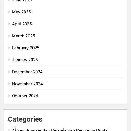
June 2025
May 2025
April 2025
March 2025
February 2025
January 2025
December 2024
November 2024
October 2024
Categories
Akses Browser dan Pengalaman Pengguna Digital