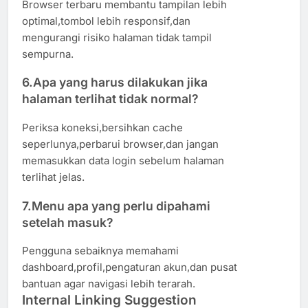
Browser terbaru membantu tampilan lebih
optimal,tombol lebih responsif,dan
mengurangi risiko halaman tidak tampil
sempurna.
6.Apa yang harus dilakukan jika
halaman terlihat tidak normal?
Periksa koneksi,bersihkan cache
seperlunya,perbarui browser,dan jangan
memasukkan data login sebelum halaman
terlihat jelas.
7.Menu apa yang perlu dipahami
setelah masuk?
Pengguna sebaiknya memahami
dashboard,profil,pengaturan akun,dan pusat
bantuan agar navigasi lebih terarah.
Internal Linking Suggestion