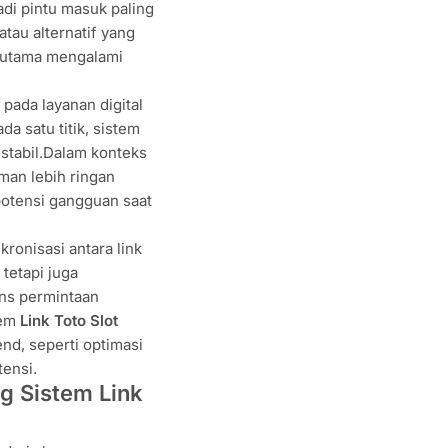
di pintu masuk paling
tau alternatif yang
r utama mengalami
 pada layanan digital
 satu titik, sistem
stabil.Dalam konteks
man lebih ringan
 potensi gangguan saat
kronisasi antara link
 tetapi juga
ons permintaan
tem
Link Toto Slot
nd, seperti optimasi
ensi.
 Sistem Link