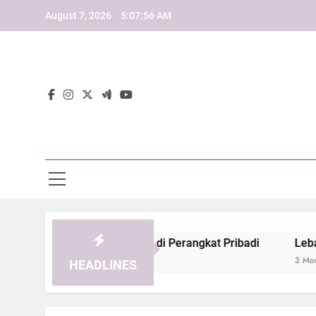
Skip
August 7, 2026
5:07:57 AM
to
content
Spr
Nikmati Fe
s yang Lebih Cepat di Perangkat Pribadi
Lebah4D Alter
3 Months Ago
HEADLINES