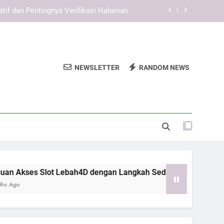
tif dan Pentingnya Verifikasi Halaman
rhana untuk Pengalaman Lebih Nyaman
erfungsi? Ini Hal yang Perlu Diperiksa
NEWSLETTER
RANDOM NEWS
yang Lebih Cepat di Perangkat Pribadi
tif dan Pentingnya Verifikasi Halaman
tuk Penggemar Musik Dari Berbagai Genre.
rhana untuk Pengalaman Lebih Nyaman
erfungsi? Ini Hal yang Perlu Diperiksa
s Slot Lebah4D dengan Langkah Sederhana untuk Pengalama