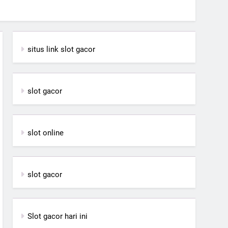
situs link slot gacor
slot gacor
slot online
slot gacor
Slot gacor hari ini