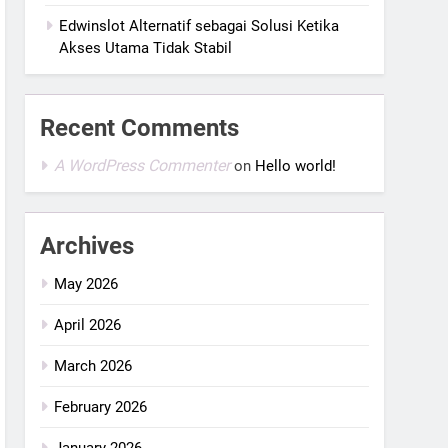
Edwinslot Alternatif sebagai Solusi Ketika
Akses Utama Tidak Stabil
Recent Comments
A WordPress Commenter
on
Hello world!
Archives
May 2026
April 2026
March 2026
February 2026
January 2026