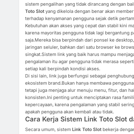
sistem pengalihan yang tidak dirancang dengan bai
Toto Slot
yang dikelola dengan benar akan member
terhadap kenyamanan pengguna sejak detik perta
Kebutuhan akan akses yang cepat dan stabil kini ma
karena mayoritas pengguna tidak lagi bergantung p
saja.Mereka bisa berpindah dari ponsel ke desktop,
jaringan seluler, bahkan dari satu browser ke brow
singkat.Sistem link yang baik harus mampu menja
pengalaman itu agar pengguna tidak merasa seperti
setiap kali berpindah kondisi akses.
Di sisi lain, link juga berfungsi sebagai penghubun
ekosistem brand.Bukan hanya membawa pengguna 
tetapi juga menjaga alur menuju menu, fitur, dan ha
konsisten.Ini penting untuk menciptakan rasa fami
kepercayaan, karena pengalaman yang stabil sering
apakah pengguna akan kembali atau tidak.
Cara Kerja Sistem Link Toto Slot 
Secara umum, sistem
Link Toto Slot
bekerja dengan