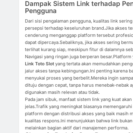
Dampak Sistem Link terhadap Pe
Pengguna
Dari sisi pengalaman pengguna, kualitas link serin
persepsi terhadap keseluruhan brand.Jika akses te
cenderung menganggap platform tersebut profesion
dapat dipercaya.Sebaliknya, jika akses sering berm
terlihat kurang siap, meskipun fitur di dalamnya se
Navigasi yang ringan juga berperan besar.Platform
Link Toto Slot
yang tertata akan memudahkan pen
jalur akses tanpa kebingungan.Ini penting karena 
menyukai proses yang berbelit.Mereka ingin sampa
dituju dengan cepat, tanpa harus menebak-nebak 
digunakan masih relevan atau tidak.
Pada jam sibuk, manfaat sistem link yang kuat akan 
jelas.Trafik yang meningkat biasanya memengaruhi 
platform dengan distribusi akses yang baik masih
kualitas respons.Ini menunjukkan bahwa link bukan
melainkan bagian aktif dari manajemen performa.