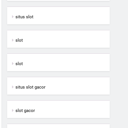
situs slot
slot
slot
situs slot gacor
slot gacor