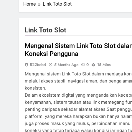
Home
Link Toto Slot
Link Toto Slot
Mengenal Sistem Link Toto Slot dal
Koneksi Pengguna
822bcb4
5 Months Ago
0
15 Mins
Mengenal sistem Link Toto Slot dalam menjaga ko
melalui akses stabil, navigasi aman, dan pengalaman
konsisten.
Dalam ekosistem digital yang mengandalkan kecepat
kenyamanan, sistem tautan atau link memegang fun
penting daripada sekadar alamat akses.Saat pen
platform, yang mereka harapkan bukan hanya halama
juga proses masuk yang mulus, perpindahan menu y
koneksi yang tetap terjaga walau kondisi jaringan ti