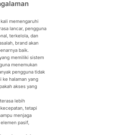
ngalaman
g kali memengaruhi
rasa lancar, pengguna
al, terkelola, dan
asalah, brand akan
benarnya baik.
 yang memiliki sistem
gguna menemukan
banyak pengguna tidak
i ke halaman yang
apakah akses yang
terasa lebih
kecepatan, tetapi
 mampu menjaga
 elemen pasif,