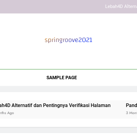
Lebah4D Alterna
Panduan Akses Slot Lebah4D dengan Langkah Sede
LAE138 Login Tidak B
Slot Lebah4D dan Pengalaman Akses 
ing Groove 2021
Lebah4D Alterna
stival Musik Terbaik Di Spring Groove 2021. Acara Hiburan Un
Panduan Akses Slot Lebah4D dengan Langkah Sede
SAMPLE PAGE
LAE138 Login Tidak B
natif dan Pentingnya Verifikasi Halaman
Panduan Akse
3 Months Ago