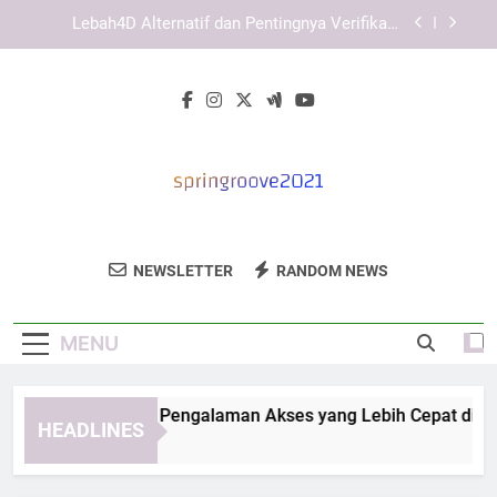
Skip
Panduan Akses Slot Lebah4D dengan Langkah
to
Sederhana untuk Pengalaman Lebih Nyaman
content
LAE138 Login Tidak Berfungsi? Ini Hal yang Perlu
Diperiksa
Slot Lebah4D dan Pengalaman Akses yang Lebih
Cepat di Perangkat Pribadi
Lebah4D Alternatif dan Pentingnya Verifikasi
Halaman
Panduan Akses Slot Lebah4D dengan Langkah
Sederhana untuk Pengalaman Lebih Nyaman
Spring Groove
Nikmati Festival Musik Terbaik Di Spring
LAE138 Login Tidak Berfungsi? Ini Hal yang Perlu
NEWSLETTER
RANDOM NEWS
2021
Diperiksa
Groove 2021. Acara Hiburan Untuk
Penggemar Musik Dari Berbagai Genre.
MENU
ot Lebah4D dan Pengalaman Akses yang Lebih Cepat di Perang
HEADLINES
Months Ago