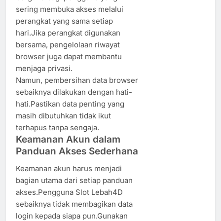
sering membuka akses melalui
perangkat yang sama setiap
hari.Jika perangkat digunakan
bersama, pengelolaan riwayat
browser juga dapat membantu
menjaga privasi.
Namun, pembersihan data browser
sebaiknya dilakukan dengan hati-
hati.Pastikan data penting yang
masih dibutuhkan tidak ikut
terhapus tanpa sengaja.
Keamanan Akun dalam
Panduan Akses Sederhana
Keamanan akun harus menjadi
bagian utama dari setiap panduan
akses.Pengguna Slot Lebah4D
sebaiknya tidak membagikan data
login kepada siapa pun.Gunakan