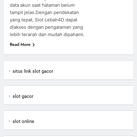
data akun saat halaman belum
tampil jelas.Dengan pendekatan
yang tepat, Slot Lebah4D dapat
diakses dengan pengalaman yang
lebih terarah dan mudah dipahami.
Read More
situs link slot gacor
slot gacor
slot online