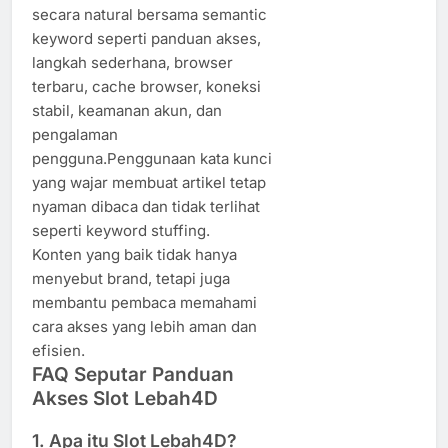
secara natural bersama semantic
keyword seperti panduan akses,
langkah sederhana, browser
terbaru, cache browser, koneksi
stabil, keamanan akun, dan
pengalaman
pengguna.Penggunaan kata kunci
yang wajar membuat artikel tetap
nyaman dibaca dan tidak terlihat
seperti keyword stuffing.
Konten yang baik tidak hanya
menyebut brand, tetapi juga
membantu pembaca memahami
cara akses yang lebih aman dan
efisien.
FAQ Seputar Panduan
Akses Slot Lebah4D
1. Apa itu Slot Lebah4D?