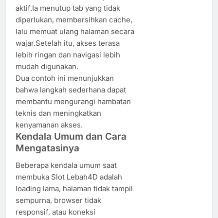
aktif.Ia menutup tab yang tidak
diperlukan, membersihkan cache,
lalu memuat ulang halaman secara
wajar.Setelah itu, akses terasa
lebih ringan dan navigasi lebih
mudah digunakan.
Dua contoh ini menunjukkan
bahwa langkah sederhana dapat
membantu mengurangi hambatan
teknis dan meningkatkan
kenyamanan akses.
Kendala Umum dan Cara
Mengatasinya
Beberapa kendala umum saat
membuka Slot Lebah4D adalah
loading lama, halaman tidak tampil
sempurna, browser tidak
responsif, atau koneksi