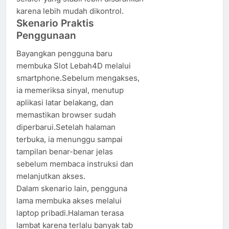
karena lebih mudah dikontrol.
Skenario Praktis
Penggunaan
Bayangkan pengguna baru
membuka Slot Lebah4D melalui
smartphone.Sebelum mengakses,
ia memeriksa sinyal, menutup
aplikasi latar belakang, dan
memastikan browser sudah
diperbarui.Setelah halaman
terbuka, ia menunggu sampai
tampilan benar-benar jelas
sebelum membaca instruksi dan
melanjutkan akses.
Dalam skenario lain, pengguna
lama membuka akses melalui
laptop pribadi.Halaman terasa
lambat karena terlalu banyak tab