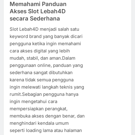
Memahami Panduan
Akses Slot Lebah4D
secara Sederhana
Slot Lebah4D menjadi salah satu
keyword brand yang banyak dicari
pengguna ketika ingin memahami
cara akses digital yang lebih
mudah, stabil, dan aman.Dalam
penggunaan online, panduan yang
sederhana sangat dibutuhkan
karena tidak semua pengguna
ingin melewati langkah teknis yang
rumit.Sebagian pengguna hanya
ingin mengetahui cara
mempersiapkan perangkat,
membuka akses dengan benar, dan
menghindari kendala umum
seperti loading lama atau halaman