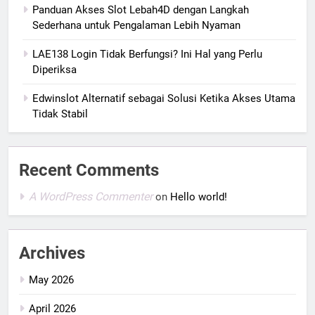
Panduan Akses Slot Lebah4D dengan Langkah
Sederhana untuk Pengalaman Lebih Nyaman
LAE138 Login Tidak Berfungsi? Ini Hal yang Perlu
Diperiksa
Edwinslot Alternatif sebagai Solusi Ketika Akses Utama
Tidak Stabil
Recent Comments
A WordPress Commenter
on
Hello world!
Archives
May 2026
April 2026