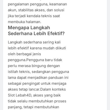
pengalaman pengguna, keamanan
akun, stabilitas akses, dan solusi
jika terjadi kendala teknis saat
membuka halaman.
Mengapa Langkah
Sederhana Lebih Efektif?
Langkah sederhana sering kali
lebih efektif karena mudah diikuti
oleh berbagai jenis
pengguna.Pengguna baru tidak
perlu merasa bingung dengan
istilah teknis, sedangkan pengguna
lama dapat menjadikan panduan ini
sebagai pengingat untuk menjaga
akses tetap lancar.Dalam konteks
Slot Lebah4D, akses yang baik
tidak selalu membutuhkan proses
panjang, tetapi membutuhkan