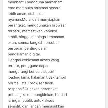
membantu pengguna memahami
cara membuka halaman secara
lebih aman, stabil, dan
nyaman.Mulai dari menyiapkan
perangkat, menggunakan browser
terbaru, memastikan koneksi
stabil, hingga menjaga keamanan
akun, semua langkah tersebut
berperan penting dalam
pengalaman digital.
Dengan kebiasaan akses yang
teratur, pengguna dapat
mengurangi kendala seperti
loading lama, halaman tidak tampil
normal, atau browser tidak
responsif.Gunakan perangkat
pribadi jika memungkinkan, hindari
jaringan publik untuk akses
sensitif, dan jangan memasukkan