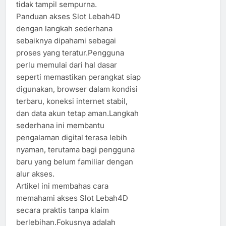
tidak tampil sempurna.
Panduan akses Slot Lebah4D
dengan langkah sederhana
sebaiknya dipahami sebagai
proses yang teratur.Pengguna
perlu memulai dari hal dasar
seperti memastikan perangkat siap
digunakan, browser dalam kondisi
terbaru, koneksi internet stabil,
dan data akun tetap aman.Langkah
sederhana ini membantu
pengalaman digital terasa lebih
nyaman, terutama bagi pengguna
baru yang belum familiar dengan
alur akses.
Artikel ini membahas cara
memahami akses Slot Lebah4D
secara praktis tanpa klaim
berlebihan.Fokusnya adalah