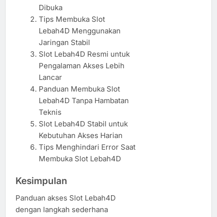
Dibuka
Tips Membuka Slot
Lebah4D Menggunakan
Jaringan Stabil
Slot Lebah4D Resmi untuk
Pengalaman Akses Lebih
Lancar
Panduan Membuka Slot
Lebah4D Tanpa Hambatan
Teknis
Slot Lebah4D Stabil untuk
Kebutuhan Akses Harian
Tips Menghindari Error Saat
Membuka Slot Lebah4D
Kesimpulan
Panduan akses Slot Lebah4D
dengan langkah sederhana