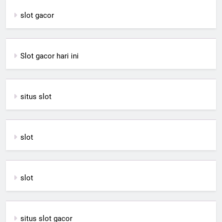
slot gacor
Slot gacor hari ini
situs slot
slot
slot
situs slot gacor