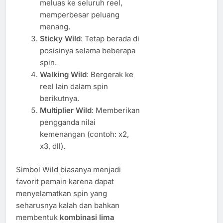
meluas ke seluruh reel,
memperbesar peluang
menang.
Sticky Wild
: Tetap berada di
posisinya selama beberapa
spin.
Walking Wild
: Bergerak ke
reel lain dalam spin
berikutnya.
Multiplier Wild
: Memberikan
pengganda nilai
kemenangan (contoh: x2,
x3, dll).
Simbol Wild biasanya menjadi
favorit pemain karena dapat
menyelamatkan spin yang
seharusnya kalah dan bahkan
membentuk
kombinasi lima