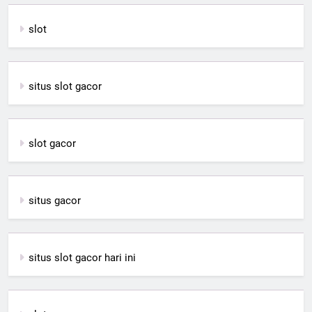
slot
situs slot gacor
slot gacor
situs gacor
situs slot gacor hari ini