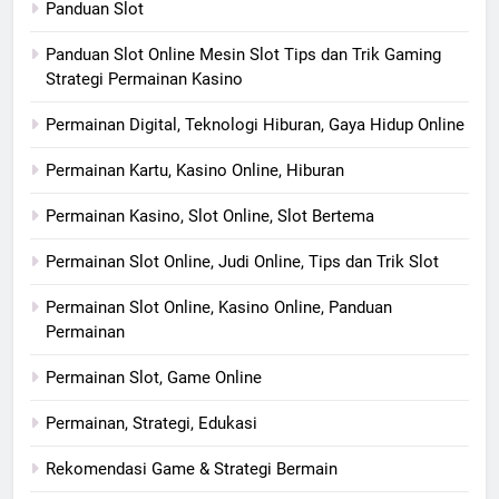
Panduan Slot
Panduan Slot Online Mesin Slot Tips dan Trik Gaming
Strategi Permainan Kasino
Permainan Digital, Teknologi Hiburan, Gaya Hidup Online
Permainan Kartu, Kasino Online, Hiburan
Permainan Kasino, Slot Online, Slot Bertema
Permainan Slot Online, Judi Online, Tips dan Trik Slot
Permainan Slot Online, Kasino Online, Panduan
Permainan
Permainan Slot, Game Online
Permainan, Strategi, Edukasi
Rekomendasi Game & Strategi Bermain