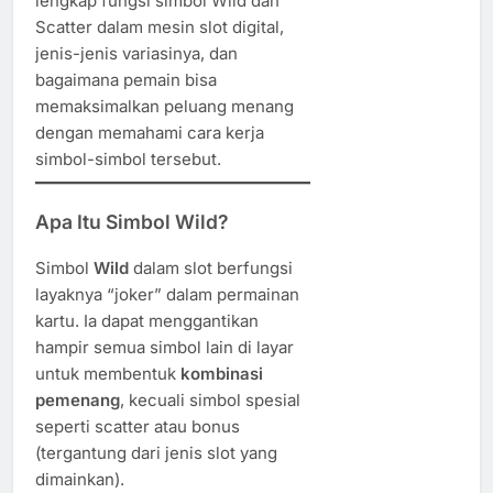
lengkap fungsi simbol Wild dan
Scatter dalam mesin slot digital,
jenis-jenis variasinya, dan
bagaimana pemain bisa
memaksimalkan peluang menang
dengan memahami cara kerja
simbol-simbol tersebut.
Apa Itu Simbol Wild?
Simbol
Wild
dalam slot berfungsi
layaknya “joker” dalam permainan
kartu. Ia dapat menggantikan
hampir semua simbol lain di layar
untuk membentuk
kombinasi
pemenang
, kecuali simbol spesial
seperti scatter atau bonus
(tergantung dari jenis slot yang
dimainkan).