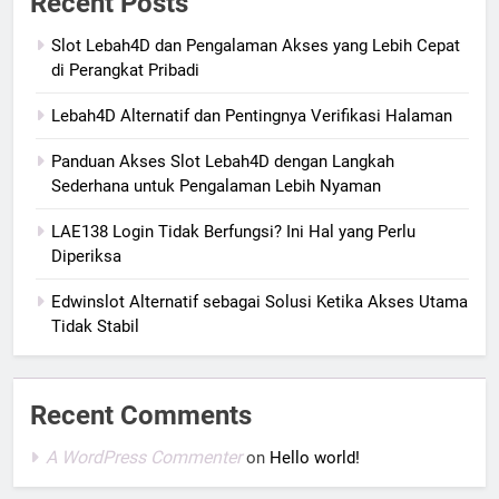
Recent Posts
Slot Lebah4D dan Pengalaman Akses yang Lebih Cepat
di Perangkat Pribadi
Lebah4D Alternatif dan Pentingnya Verifikasi Halaman
Panduan Akses Slot Lebah4D dengan Langkah
Sederhana untuk Pengalaman Lebih Nyaman
LAE138 Login Tidak Berfungsi? Ini Hal yang Perlu
Diperiksa
Edwinslot Alternatif sebagai Solusi Ketika Akses Utama
Tidak Stabil
Recent Comments
A WordPress Commenter
on
Hello world!