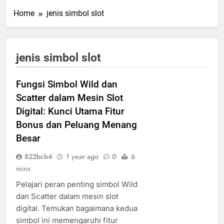
Home
jenis simbol slot
jenis simbol slot
Fungsi Simbol Wild dan
Scatter dalam Mesin Slot
Digital: Kunci Utama Fitur
Bonus dan Peluang Menang
Besar
822bcb4
1 year ago
0
6
mins
Pelajari peran penting simbol Wild
dan Scatter dalam mesin slot
digital. Temukan bagaimana kedua
simbol ini memengaruhi fitur