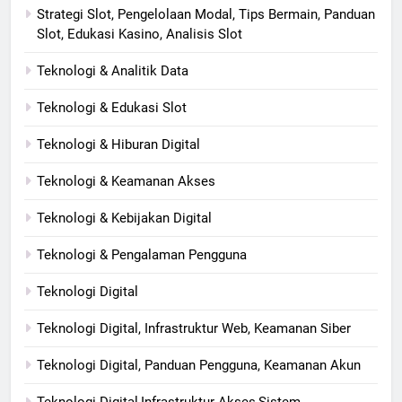
Strategi Slot, Pengelolaan Modal, Tips Bermain, Panduan
Slot, Edukasi Kasino, Analisis Slot
Teknologi & Analitik Data
Teknologi & Edukasi Slot
Teknologi & Hiburan Digital
Teknologi & Keamanan Akses
Teknologi & Kebijakan Digital
Teknologi & Pengalaman Pengguna
Teknologi Digital
Teknologi Digital, Infrastruktur Web, Keamanan Siber
Teknologi Digital, Panduan Pengguna, Keamanan Akun
Teknologi Digital,Infrastruktur Akses,Sistem