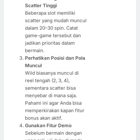
Scatter Tinggi
Beberapa slot memiliki
scatter yang mudah muncul
dalam 20–30 spin. Catat
game-game tersebut dan
jadikan prioritas dalam
bermain.
Perhatikan Posisi dan Pola
Muncul
Wild biasanya muncul di
reel tengah (2, 3, 4),
sementara scatter bisa
menyebar di mana saja.
Pahami ini agar Anda bisa
memperkirakan kapan fitur
bonus akan aktif.
Gunakan Fitur Demo
Sebelum bermain dengan