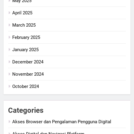
May 2025
April 2025
March 2025
February 2025
January 2025
December 2024
November 2024
October 2024
Categories
Akses Browser dan Pengalaman Pengguna Digital
Akses Digital dan Navigasi Platform