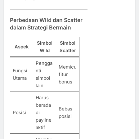
Perbedaan Wild dan Scatter
dalam Strategi Bermain
Simbol
Simbol
Aspek
Wild
Scatter
Pengga
Memicu
Fungsi
nti
fitur
Utama
simbol
bonus
lain
Harus
berada
Bebas
Posisi
di
posisi
payline
aktif