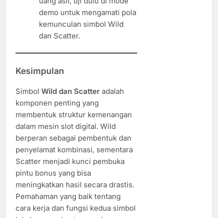
uang asli, uji dulu di mode
demo untuk mengamati pola
kemunculan simbol Wild
dan Scatter.
Kesimpulan
Simbol
Wild dan Scatter
adalah
komponen penting yang
membentuk struktur kemenangan
dalam mesin slot digital. Wild
berperan sebagai pembentuk dan
penyelamat kombinasi, sementara
Scatter menjadi kunci pembuka
pintu bonus yang bisa
meningkatkan hasil secara drastis.
Pemahaman yang baik tentang
cara kerja dan fungsi kedua simbol