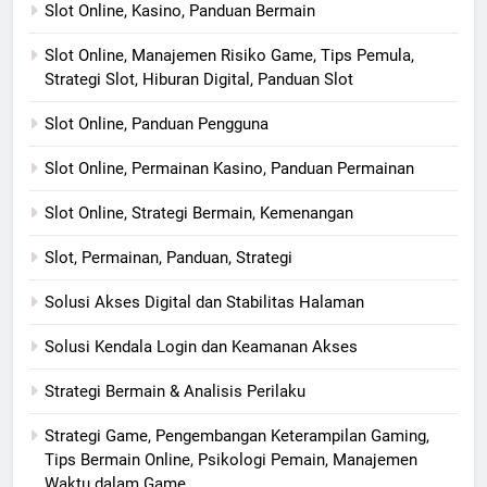
Slot Online, Kasino, Panduan Bermain
Slot Online, Manajemen Risiko Game, Tips Pemula,
Strategi Slot, Hiburan Digital, Panduan Slot
Slot Online, Panduan Pengguna
Slot Online, Permainan Kasino, Panduan Permainan
Slot Online, Strategi Bermain, Kemenangan
Slot, Permainan, Panduan, Strategi
Solusi Akses Digital dan Stabilitas Halaman
Solusi Kendala Login dan Keamanan Akses
Strategi Bermain & Analisis Perilaku
Strategi Game, Pengembangan Keterampilan Gaming,
Tips Bermain Online, Psikologi Pemain, Manajemen
Waktu dalam Game