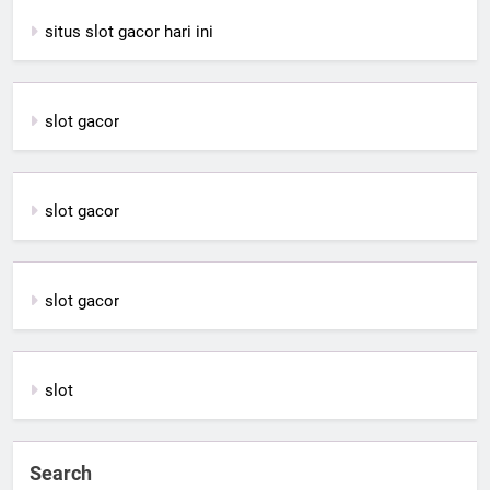
situs slot gacor hari ini
slot gacor
slot gacor
slot gacor
slot
Search