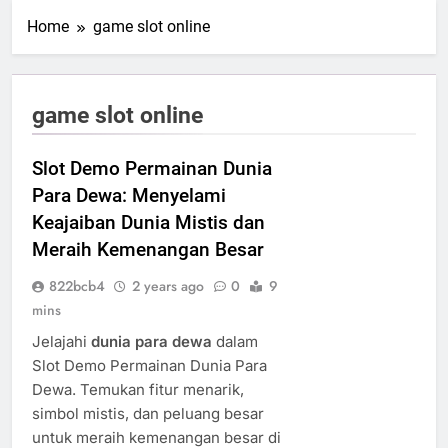
Home
game slot online
game slot online
Slot Demo Permainan Dunia
Para Dewa: Menyelami
Keajaiban Dunia Mistis dan
Meraih Kemenangan Besar
822bcb4
2 years ago
0
9
mins
Jelajahi
dunia para dewa
dalam
Slot Demo Permainan Dunia Para
Dewa. Temukan fitur menarik,
simbol mistis, dan peluang besar
untuk meraih kemenangan besar di