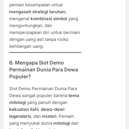
pemain kesempatan untuk
mengasah strategi taruhan
,
mengenal
kombinasi simbol
yang
menguntungkan, dan
mempersiapkan diri untuk bermain
dengan uang asli tanpa risiko
kehilangan uang.
6. Mengapa Slot Demo
Permainan Dunia Para Dewa
Populer?
Slot Demo Permainan Dunia Para
Dewa sangat populer karena
tema
mitologi
yang penuh dengan
kekuatan ilahi
,
dewa-dewi
legendaris
, dan
misteri
. Pemain
yang menyukai dunia
mitologi
dan