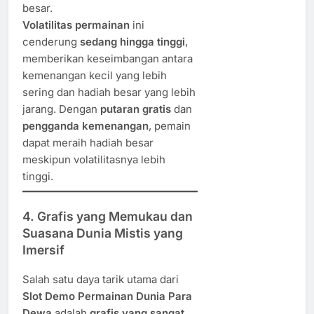
besar.
Volatilitas permainan
ini
cenderung
sedang hingga tinggi
,
memberikan keseimbangan antara
kemenangan kecil yang lebih
sering dan hadiah besar yang lebih
jarang. Dengan
putaran gratis
dan
pengganda kemenangan
, pemain
dapat meraih hadiah besar
meskipun volatilitasnya lebih
tinggi.
4. Grafis yang Memukau dan
Suasana Dunia Mistis yang
Imersif
Salah satu daya tarik utama dari
Slot Demo Permainan Dunia Para
Dewa
adalah
grafis yang sangat