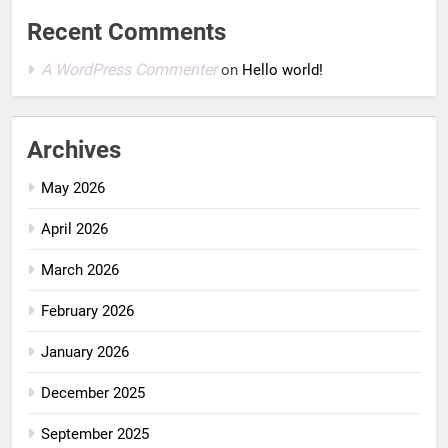
Recent Comments
A WordPress Commenter
on
Hello world!
Archives
May 2026
April 2026
March 2026
February 2026
January 2026
December 2025
September 2025