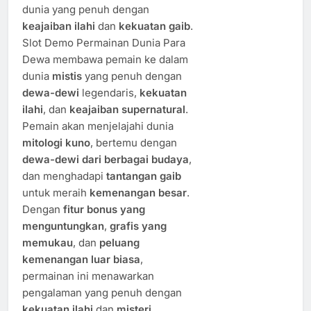
dunia yang penuh dengan
keajaiban ilahi
dan
kekuatan gaib
.
Slot Demo Permainan Dunia Para
Dewa membawa pemain ke dalam
dunia
mistis
yang penuh dengan
dewa-dewi
legendaris,
kekuatan
ilahi
, dan
keajaiban supernatural
.
Pemain akan menjelajahi dunia
mitologi kuno
, bertemu dengan
dewa-dewi dari berbagai budaya
,
dan menghadapi
tantangan gaib
untuk meraih
kemenangan besar
.
Dengan
fitur bonus yang
menguntungkan
,
grafis yang
memukau
, dan
peluang
kemenangan luar biasa
,
permainan ini menawarkan
pengalaman yang penuh dengan
kekuatan ilahi
dan
misteri
.