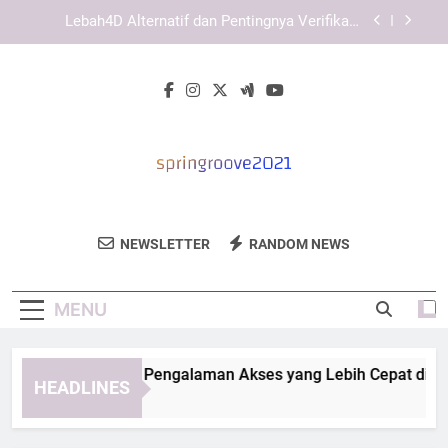
Skip
Panduan Akses Slot Lebah4D dengan Langkah
to
Sederhana untuk Pengalaman Lebih Nyaman
content
LAE138 Login Tidak Berfungsi? Ini Hal yang Perlu
Diperiksa
Slot Lebah4D dan Pengalaman Akses yang Lebih
Cepat di Perangkat Pribadi
Lebah4D Alternatif dan Pentingnya Verifikasi
Halaman
Panduan Akses Slot Lebah4D dengan Langkah
Sederhana untuk Pengalaman Lebih Nyaman
Spring Groove
Nikmati Festival Musik Terbaik Di Spring
LAE138 Login Tidak Berfungsi? Ini Hal yang Perlu
NEWSLETTER
RANDOM NEWS
2021
Diperiksa
Groove 2021. Acara Hiburan Untuk
Penggemar Musik Dari Berbagai Genre.
MENU
ot Lebah4D dan Pengalaman Akses yang Lebih Cepat di Perang
HEADLINES
Months Ago