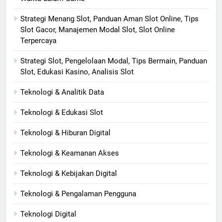
Strategi Menang Slot, Panduan Aman Slot Online, Tips
Slot Gacor, Manajemen Modal Slot, Slot Online
Terpercaya
Strategi Slot, Pengelolaan Modal, Tips Bermain, Panduan
Slot, Edukasi Kasino, Analisis Slot
Teknologi & Analitik Data
Teknologi & Edukasi Slot
Teknologi & Hiburan Digital
Teknologi & Keamanan Akses
Teknologi & Kebijakan Digital
Teknologi & Pengalaman Pengguna
Teknologi Digital