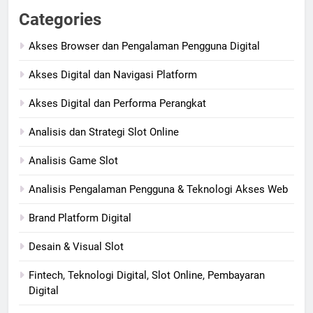
Categories
Akses Browser dan Pengalaman Pengguna Digital
Akses Digital dan Navigasi Platform
Akses Digital dan Performa Perangkat
Analisis dan Strategi Slot Online
Analisis Game Slot
Analisis Pengalaman Pengguna & Teknologi Akses Web
Brand Platform Digital
Desain & Visual Slot
Fintech, Teknologi Digital, Slot Online, Pembayaran
Digital