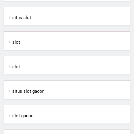
situs slot
slot
slot
situs slot gacor
slot gacor