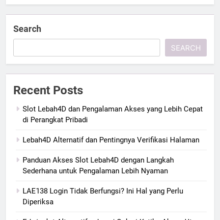
Search
SEARCH
Recent Posts
Slot Lebah4D dan Pengalaman Akses yang Lebih Cepat
di Perangkat Pribadi
Lebah4D Alternatif dan Pentingnya Verifikasi Halaman
Panduan Akses Slot Lebah4D dengan Langkah
Sederhana untuk Pengalaman Lebih Nyaman
LAE138 Login Tidak Berfungsi? Ini Hal yang Perlu
Diperiksa