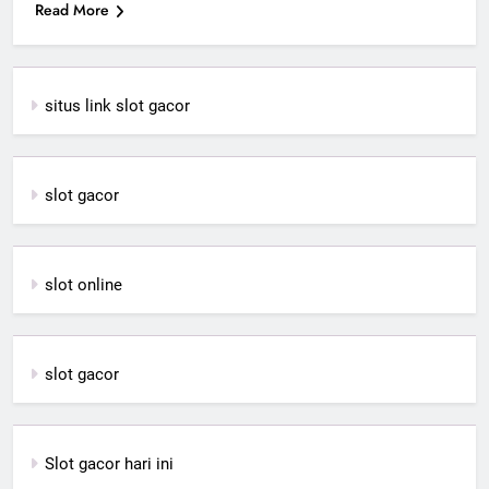
Read More
situs link slot gacor
slot gacor
slot online
slot gacor
Slot gacor hari ini