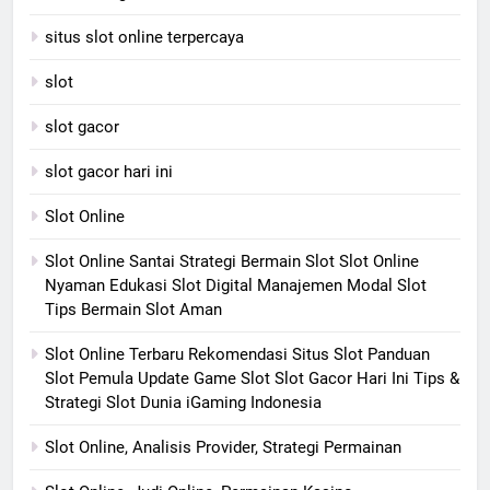
situs slot online terpercaya
slot
slot gacor
slot gacor hari ini
Slot Online
Slot Online Santai Strategi Bermain Slot Slot Online
Nyaman Edukasi Slot Digital Manajemen Modal Slot
Tips Bermain Slot Aman
Slot Online Terbaru Rekomendasi Situs Slot Panduan
Slot Pemula Update Game Slot Slot Gacor Hari Ini Tips &
Strategi Slot Dunia iGaming Indonesia
Slot Online, Analisis Provider, Strategi Permainan