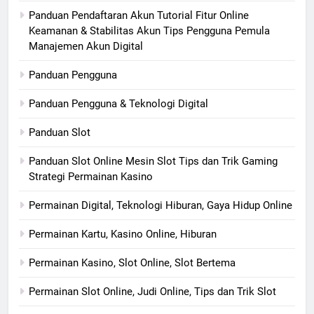
Panduan Pendaftaran Akun Tutorial Fitur Online
Keamanan & Stabilitas Akun Tips Pengguna Pemula
Manajemen Akun Digital
Panduan Pengguna
Panduan Pengguna & Teknologi Digital
Panduan Slot
Panduan Slot Online Mesin Slot Tips dan Trik Gaming
Strategi Permainan Kasino
Permainan Digital, Teknologi Hiburan, Gaya Hidup Online
Permainan Kartu, Kasino Online, Hiburan
Permainan Kasino, Slot Online, Slot Bertema
Permainan Slot Online, Judi Online, Tips dan Trik Slot