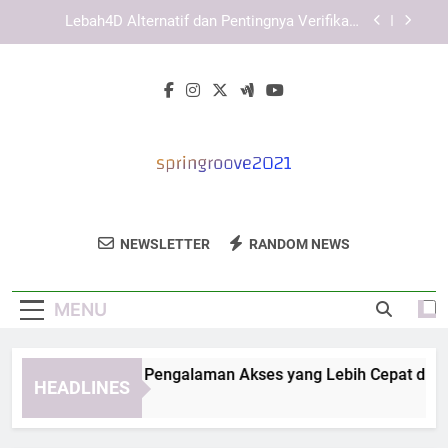
Skip
Panduan Akses Slot Lebah4D dengan Langkah
to
Sederhana untuk Pengalaman Lebih Nyaman
content
LAE138 Login Tidak Berfungsi? Ini Hal yang Perlu
Diperiksa
Slot Lebah4D dan Pengalaman Akses yang Lebih
Cepat di Perangkat Pribadi
Lebah4D Alternatif dan Pentingnya Verifikasi
Halaman
Panduan Akses Slot Lebah4D dengan Langkah
Sederhana untuk Pengalaman Lebih Nyaman
Spring Groove
Nikmati Festival Musik Terbaik Di Spring
LAE138 Login Tidak Berfungsi? Ini Hal yang Perlu
NEWSLETTER
RANDOM NEWS
2021
Diperiksa
Groove 2021. Acara Hiburan Untuk
Penggemar Musik Dari Berbagai Genre.
MENU
ot Lebah4D dan Pengalaman Akses yang Lebih Cepat di Peran
HEADLINES
Months Ago