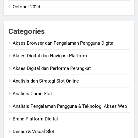
October 2024
Categories
Akses Browser dan Pengalaman Pengguna Digital
Akses Digital dan Navigasi Platform
Akses Digital dan Performa Perangkat
Analisis dan Strategi Slot Online
Analisis Game Slot
Analisis Pengalaman Pengguna & Teknologi Akses Web
Brand Platform Digital
Desain & Visual Slot