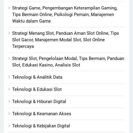
Strategi Game, Pengembangan Keterampilan Gaming,
Tips Bermain Online, Psikologi Pemain, Manajemen
Waktu dalam Game
Strategi Menang Slot, Panduan Aman Slot Online, Tips
Slot Gacor, Manajemen Modal Slot, Slot Online
Terpercaya
Strategi Slot, Pengelolaan Modal, Tips Bermain, Panduan
Slot, Edukasi Kasino, Analisis Slot
Teknologi & Analitik Data
Teknologi & Edukasi Slot
Teknologi & Hiburan Digital
Teknologi & Keamanan Akses
Teknologi & Kebijakan Digital