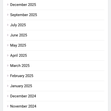
December 2025
September 2025
July 2025
June 2025
May 2025
April 2025
March 2025
February 2025
January 2025
December 2024
November 2024