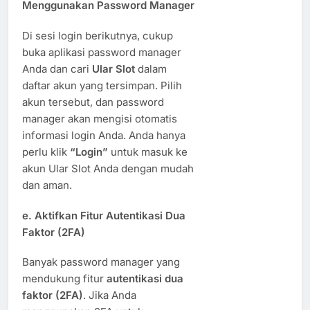
Menggunakan Password Manager
Di sesi login berikutnya, cukup
buka aplikasi password manager
Anda dan cari
Ular Slot
dalam
daftar akun yang tersimpan. Pilih
akun tersebut, dan password
manager akan mengisi otomatis
informasi login Anda. Anda hanya
perlu klik
“Login”
untuk masuk ke
akun Ular Slot Anda dengan mudah
dan aman.
e.
Aktifkan Fitur Autentikasi Dua
Faktor (2FA)
Banyak password manager yang
mendukung fitur
autentikasi dua
faktor (2FA)
. Jika Anda