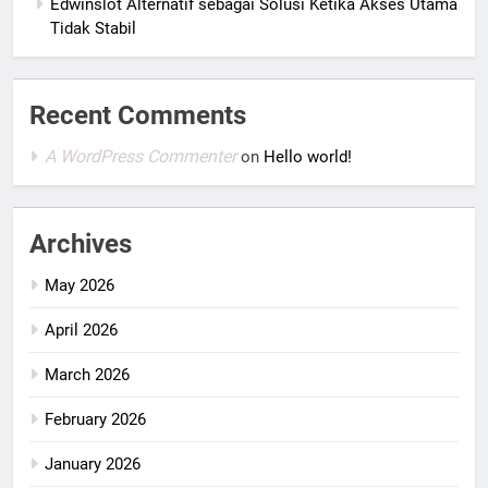
Edwinslot Alternatif sebagai Solusi Ketika Akses Utama
Tidak Stabil
Recent Comments
A WordPress Commenter
on
Hello world!
Archives
May 2026
April 2026
March 2026
February 2026
January 2026