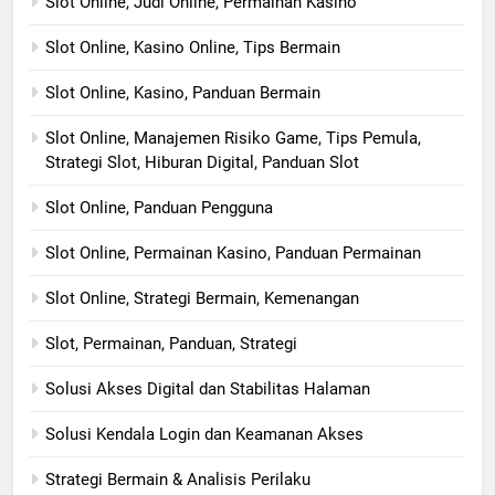
Slot Online, Judi Online, Permainan Kasino
Slot Online, Kasino Online, Tips Bermain
Slot Online, Kasino, Panduan Bermain
Slot Online, Manajemen Risiko Game, Tips Pemula,
Strategi Slot, Hiburan Digital, Panduan Slot
Slot Online, Panduan Pengguna
Slot Online, Permainan Kasino, Panduan Permainan
Slot Online, Strategi Bermain, Kemenangan
Slot, Permainan, Panduan, Strategi
Solusi Akses Digital dan Stabilitas Halaman
Solusi Kendala Login dan Keamanan Akses
Strategi Bermain & Analisis Perilaku