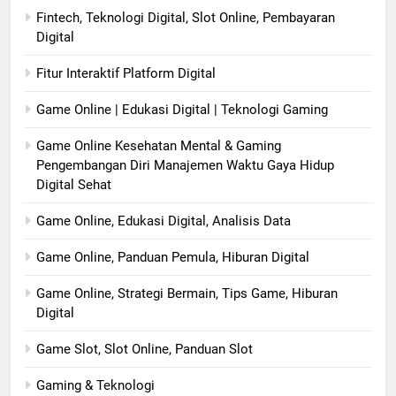
Fintech, Teknologi Digital, Slot Online, Pembayaran
Digital
Fitur Interaktif Platform Digital
Game Online | Edukasi Digital | Teknologi Gaming
Game Online Kesehatan Mental & Gaming
Pengembangan Diri Manajemen Waktu Gaya Hidup
Digital Sehat
Game Online, Edukasi Digital, Analisis Data
Game Online, Panduan Pemula, Hiburan Digital
Game Online, Strategi Bermain, Tips Game, Hiburan
Digital
Game Slot, Slot Online, Panduan Slot
Gaming & Teknologi