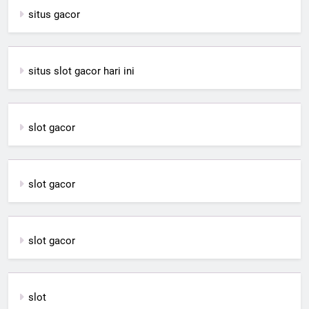
situs gacor
situs slot gacor hari ini
slot gacor
slot gacor
slot gacor
slot