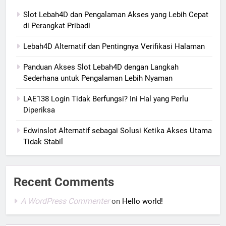
Slot Lebah4D dan Pengalaman Akses yang Lebih Cepat
di Perangkat Pribadi
Lebah4D Alternatif dan Pentingnya Verifikasi Halaman
Panduan Akses Slot Lebah4D dengan Langkah
Sederhana untuk Pengalaman Lebih Nyaman
LAE138 Login Tidak Berfungsi? Ini Hal yang Perlu
Diperiksa
Edwinslot Alternatif sebagai Solusi Ketika Akses Utama
Tidak Stabil
Recent Comments
A WordPress Commenter
on
Hello world!