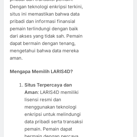
Dengan teknologi enkripsi terkini,
situs ini memastikan bahwa data
pribadi dan informasi finansial
pemain terlindungi dengan baik
dari akses yang tidak sah. Pemain
dapat bermain dengan tenang,
mengetahui bahwa data mereka
aman.
Mengapa Memilih LARIS4D?
Situs Terpercaya dan
Aman
: LARIS4D memiliki
lisensi resmi dan
menggunakan teknologi
enkripsi untuk melindungi
data pribadi serta transaksi
pemain. Pemain dapat
bermain dengan percaya