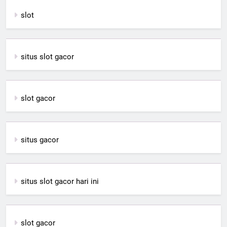
slot
situs slot gacor
slot gacor
situs gacor
situs slot gacor hari ini
slot gacor