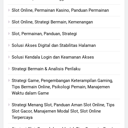
Slot Online, Permainan Kasino, Panduan Permainan
Slot Online, Strategi Bermain, Kemenangan
Slot, Permainan, Panduan, Strategi
Solusi Akses Digital dan Stabilitas Halaman
Solusi Kendala Login dan Keamanan Akses
Strategi Bermain & Analisis Perilaku
Strategi Game, Pengembangan Keterampilan Gaming,
Tips Bermain Online, Psikologi Pemain, Manajemen
Waktu dalam Game
Strategi Menang Slot, Panduan Aman Slot Online, Tips
Slot Gacor, Manajemen Modal Slot, Slot Online
Terpercaya