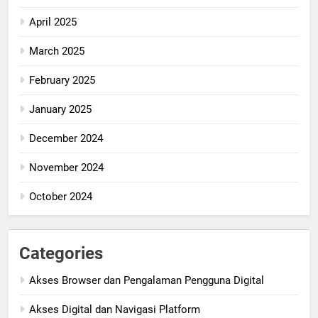
April 2025
March 2025
February 2025
January 2025
December 2024
November 2024
October 2024
Categories
Akses Browser dan Pengalaman Pengguna Digital
Akses Digital dan Navigasi Platform