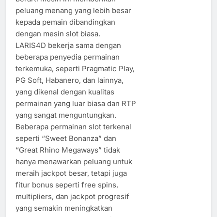
peluang menang yang lebih besar
kepada pemain dibandingkan
dengan mesin slot biasa.
LARIS4D bekerja sama dengan
beberapa penyedia permainan
terkemuka, seperti Pragmatic Play,
PG Soft, Habanero, dan lainnya,
yang dikenal dengan kualitas
permainan yang luar biasa dan RTP
yang sangat menguntungkan.
Beberapa permainan slot terkenal
seperti “Sweet Bonanza” dan
“Great Rhino Megaways” tidak
hanya menawarkan peluang untuk
meraih jackpot besar, tetapi juga
fitur bonus seperti free spins,
multipliers, dan jackpot progresif
yang semakin meningkatkan