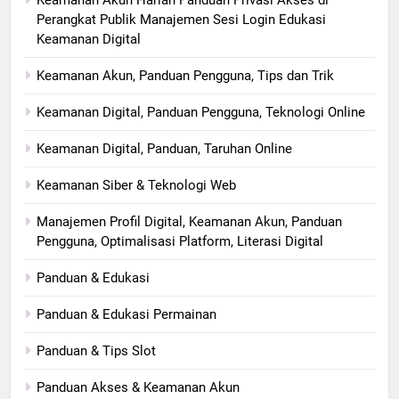
Keamanan Akun Harian Panduan Privasi Akses di
Perangkat Publik Manajemen Sesi Login Edukasi
Keamanan Digital
Keamanan Akun, Panduan Pengguna, Tips dan Trik
Keamanan Digital, Panduan Pengguna, Teknologi Online
Keamanan Digital, Panduan, Taruhan Online
Keamanan Siber & Teknologi Web
Manajemen Profil Digital, Keamanan Akun, Panduan
Pengguna, Optimalisasi Platform, Literasi Digital
Panduan & Edukasi
Panduan & Edukasi Permainan
Panduan & Tips Slot
Panduan Akses & Keamanan Akun