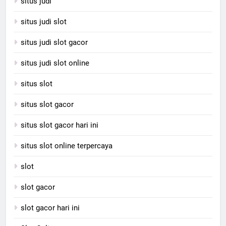
situs judi
situs judi slot
situs judi slot gacor
situs judi slot online
situs slot
situs slot gacor
situs slot gacor hari ini
situs slot online terpercaya
slot
slot gacor
slot gacor hari ini