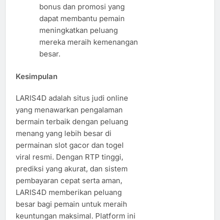
bonus dan promosi yang
dapat membantu pemain
meningkatkan peluang
mereka meraih kemenangan
besar.
Kesimpulan
LARIS4D adalah situs judi online
yang menawarkan pengalaman
bermain terbaik dengan peluang
menang yang lebih besar di
permainan slot gacor dan togel
viral resmi. Dengan RTP tinggi,
prediksi yang akurat, dan sistem
pembayaran cepat serta aman,
LARIS4D memberikan peluang
besar bagi pemain untuk meraih
keuntungan maksimal. Platform ini