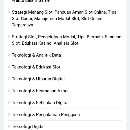
Waktu dalam Game
Strategi Menang Slot, Panduan Aman Slot Online, Tips
Slot Gacor, Manajemen Modal Slot, Slot Online
Terpercaya
Strategi Slot, Pengelolaan Modal, Tips Bermain, Panduan
Slot, Edukasi Kasino, Analisis Slot
Teknologi & Analitik Data
Teknologi & Edukasi Slot
Teknologi & Hiburan Digital
Teknologi & Keamanan Akses
Teknologi & Kebijakan Digital
Teknologi & Pengalaman Pengguna
Teknologi Digital