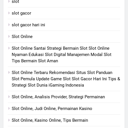
slot
slot gacor
slot gacor hari ini
Slot Online
Slot Online Santai Strategi Bermain Slot Slot Online
Nyaman Edukasi Slot Digital Manajemen Modal Slot
Tips Bermain Slot Aman
Slot Online Terbaru Rekomendasi Situs Slot Panduan
Slot Pemula Update Game Slot Slot Gacor Hari Ini Tips &
Strategi Slot Dunia iGaming Indonesia
Slot Online, Analisis Provider, Strategi Permainan
Slot Online, Judi Online, Permainan Kasino
Slot Online, Kasino Online, Tips Bermain