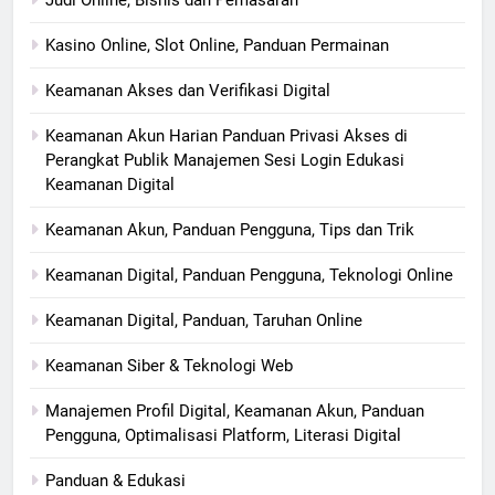
Judi Online, Bisnis dan Pemasaran
Kasino Online, Slot Online, Panduan Permainan
Keamanan Akses dan Verifikasi Digital
Keamanan Akun Harian Panduan Privasi Akses di
Perangkat Publik Manajemen Sesi Login Edukasi
Keamanan Digital
Keamanan Akun, Panduan Pengguna, Tips dan Trik
Keamanan Digital, Panduan Pengguna, Teknologi Online
Keamanan Digital, Panduan, Taruhan Online
Keamanan Siber & Teknologi Web
Manajemen Profil Digital, Keamanan Akun, Panduan
Pengguna, Optimalisasi Platform, Literasi Digital
Panduan & Edukasi