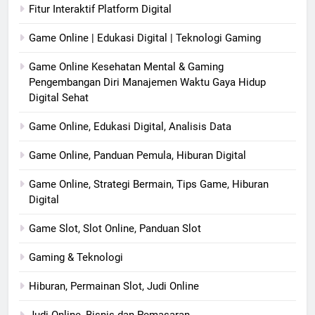
Fitur Interaktif Platform Digital
Game Online | Edukasi Digital | Teknologi Gaming
Game Online Kesehatan Mental & Gaming
Pengembangan Diri Manajemen Waktu Gaya Hidup
Digital Sehat
Game Online, Edukasi Digital, Analisis Data
Game Online, Panduan Pemula, Hiburan Digital
Game Online, Strategi Bermain, Tips Game, Hiburan
Digital
Game Slot, Slot Online, Panduan Slot
Gaming & Teknologi
Hiburan, Permainan Slot, Judi Online