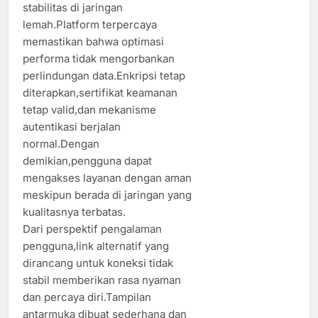
stabilitas di jaringan
lemah.Platform terpercaya
memastikan bahwa optimasi
performa tidak mengorbankan
perlindungan data.Enkripsi tetap
diterapkan,sertifikat keamanan
tetap valid,dan mekanisme
autentikasi berjalan
normal.Dengan
demikian,pengguna dapat
mengakses layanan dengan aman
meskipun berada di jaringan yang
kualitasnya terbatas.
Dari perspektif pengalaman
pengguna,link alternatif yang
dirancang untuk koneksi tidak
stabil memberikan rasa nyaman
dan percaya diri.Tampilan
antarmuka dibuat sederhana dan