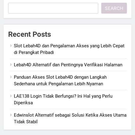
SEARCH
Recent Posts
Slot Lebah4D dan Pengalaman Akses yang Lebih Cepat
di Perangkat Pribadi
Lebah4D Alternatif dan Pentingnya Verifikasi Halaman
Panduan Akses Slot Lebah4D dengan Langkah
Sederhana untuk Pengalaman Lebih Nyaman
LAE138 Login Tidak Berfungsi? Ini Hal yang Perlu
Diperiksa
Edwinslot Alternatif sebagai Solusi Ketika Akses Utama
Tidak Stabil