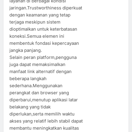
layanan di berbagai kondisi
jaringan.Trustworthiness diperkuat
dengan keamanan yang tetap
terjaga meskipun sistem
dioptimalkan untuk keterbatasan
koneksi.Semua elemen ini
membentuk fondasi kepercayaan
jangka panjang.
Selain peran platform,pengguna
juga dapat memaksimalkan
manfaat link alternatif dengan
beberapa langkah
sederhana.Menggunakan
perangkat dan browser yang
diperbarui,menutup aplikasi latar
belakang yang tidak
diperlukan,serta memilih waktu
akses yang relatif lebih stabil dapat
membantu meningkatkan kualitas