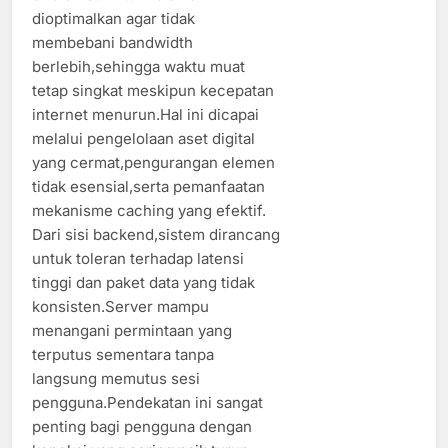
dioptimalkan agar tidak
membebani bandwidth
berlebih,sehingga waktu muat
tetap singkat meskipun kecepatan
internet menurun.Hal ini dicapai
melalui pengelolaan aset digital
yang cermat,pengurangan elemen
tidak esensial,serta pemanfaatan
mekanisme caching yang efektif.
Dari sisi backend,sistem dirancang
untuk toleran terhadap latensi
tinggi dan paket data yang tidak
konsisten.Server mampu
menangani permintaan yang
terputus sementara tanpa
langsung memutus sesi
pengguna.Pendekatan ini sangat
penting bagi pengguna dengan