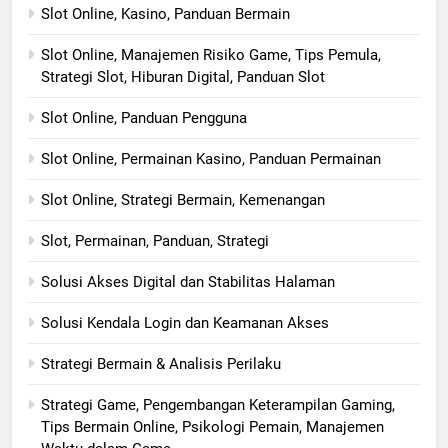
Slot Online, Kasino, Panduan Bermain
Slot Online, Manajemen Risiko Game, Tips Pemula,
Strategi Slot, Hiburan Digital, Panduan Slot
Slot Online, Panduan Pengguna
Slot Online, Permainan Kasino, Panduan Permainan
Slot Online, Strategi Bermain, Kemenangan
Slot, Permainan, Panduan, Strategi
Solusi Akses Digital dan Stabilitas Halaman
Solusi Kendala Login dan Keamanan Akses
Strategi Bermain & Analisis Perilaku
Strategi Game, Pengembangan Keterampilan Gaming,
Tips Bermain Online, Psikologi Pemain, Manajemen